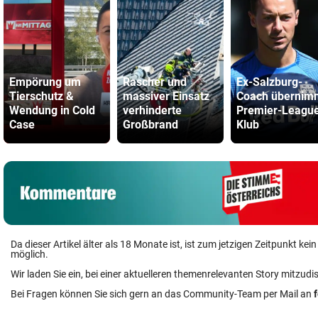
Empörung um
Rascher und
Ex-Salzburg-
Tierschutz &
massiver Einsatz
Coach übernim
Wendung in Cold
verhinderte
Premier-Leagu
Case
Großbrand
Klub
Da dieser Artikel älter als 18 Monate ist, ist zum jetzigen Zeitpunkt k
möglich.
Wir laden Sie ein, bei einer aktuelleren themenrelevanten Story mitzudi
Bei Fragen können Sie sich gern an das Community-Team per Mail an