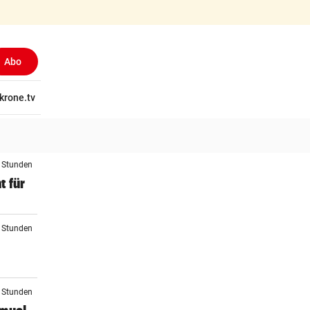
Abo
tschaft
krone.tv
Wissen
Gericht
Kolumnen
Freizeit
Reise
Ti
3 Stunden
t für
4 Stunden
5 Stunden