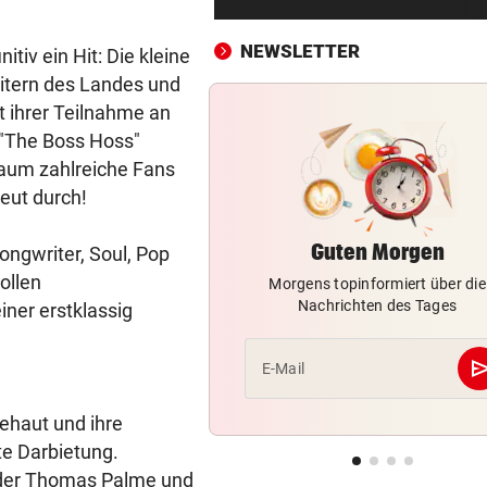
Bergsteiger stürzte 20 Meter
Gletscherspalte ab
NEWSLETTER
itiv ein Hit: Die kleine
itern des Landes und
CLOUD, KI & DATEN:
vor 
it ihrer Teilnahme an
Wem gehört Österreichs digi
Zukunft?
 "The Boss Hoss"
aum zahlreiche Fans
FÖHRENWALD IN FLAMMEN
vor 
eut durch!
500 Helfer kämpfen bei Gluth
gegen Inferno
Guten Morgen
ongwriter, Soul, Pop
ollen
Morgens topinformiert über die
BEI RONALDINHO-BESUCH
vor 
Nachrichten des Tages
ner erstklassig
Nächster Brasilien-Star ko
den Wörthersee
se
E-Mail
DANK MEGA-ABLÖSE
vor 
Ex-Salzburg-Coach überni
ehaut und ihre
Premier-League-Klub
te Darbietung.
ader Thomas Palme und
CHAMPIONS-LEAGUE-QUALI
vor 