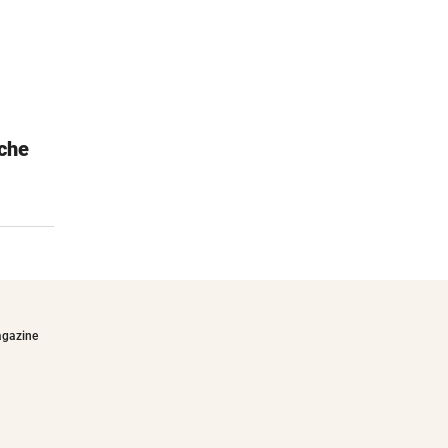
che
Janod Dino-Garage
Für kleine Autofans
€64,90
agazine