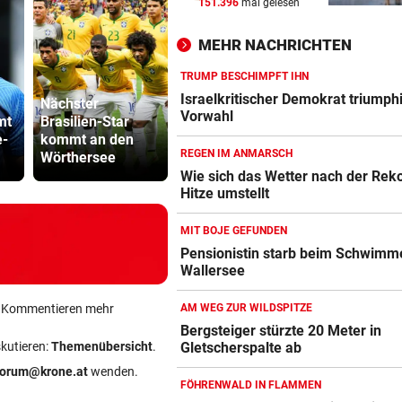
151.396
mal gelesen
WIR HATTEN 41,2 GRAD!
vor 
Erneuter Allzeit-Rekord ++ H
MEHR NACHRICHTEN
noch nicht vorbei
TRUMP BESCHIMPFT IHN
BEAMTE SIND AM ZUG
vor 
Israelkritischer Demokrat triumphi
Nächster
Nach Muren
500 Helfer
Feilschen um neue Klimahilf
Vorwahl
mt
Brasilien-Star
dauern Arbeiten
kämpfen be
geht munter weiter
e-
kommt an den
noch bis zum
Gluthitze g
REGEN IM ANMARSCH
Wörthersee
Wochenende
Inferno
POLIZEI SUCHT HINWEISE
vor 
Wie sich das Wetter nach der Rek
Hitze umstellt
Goldkettenräuber von Graz:
Weitere Opfer vermutet
MIT BOJE GEFUNDEN
Pensionistin starb beim Schwimm
Wallersee
ein Kommentieren mehr
AM WEG ZUR WILDSPITZE
Bergsteiger stürzte 20 Meter in
skutieren:
Themenübersicht
.
Gletscherspalte ab
forum@krone.at
wenden.
FÖHRENWALD IN FLAMMEN