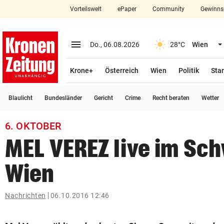
Vorteilswelt
ePaper
Community
Gewinns
close
Schließen
menu
Menü aufklappen
Do., 06.08.2026
28°C
Wien
Abonnieren
Krone+
Österreich
Wien
Politik
Star
account_circle
arrow_right
Anmelden
Blaulicht
Bundesländer
Gericht
Crime
Recht beraten
Wetter
pin_drop
arrow_right
Bundesland auswäh
Wien
6. OKTOBER
bookmark
Merkliste
MEL VEREZ live im Sc
Wien
Suchbegriff
search
eingeben
Nachrichten
06.10.2016 12:46