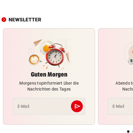
NEWSLETTER
Guten Morgen
Morgens topinformiert über die
Abends t
Nachrichten des Tages
Nachr
send
E-Mail
E-Mail
Abschicken