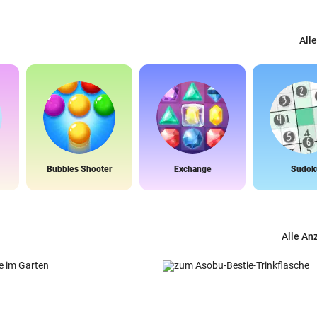
Alle
Bubbles Shooter
Exchange
Sudok
Alle An