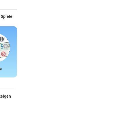
 Spiele
u
Snake
zeigen