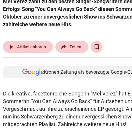
Mel Verez zählt zu den besten Singer-Songwritern de
© Krone Multimedia GmbH & Co KG 2026
Erfolgs-Song "You Can Always Go Back" diesen Sommer
Muthgasse 2, 1190 Wien
Oktober zu einer unvergesslichen Show ins Schwarzen
zahlreiche weitere neue Hits.
play_arrow
Artikel anhören
Teilen
Kronen Zeitung als bevorzugte Google-Q
Die kreative, facettenreiche Sängerin "Mel Verez" hat E
Sommerhit "You Can Always Go Back" für Aufsehen und
Vorgeschmack auf ihre zu erscheinende EP gesorgt. Am 
nun ins Schwarzenberg zu einer unvergesslichen Show.
mitgebrachten Playlist: Zahlreiche weitere neue Hits!