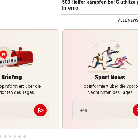
500 Helfer kämpfen bei Gluthitze
Inferno
ALLE NEWS
Briefing
Sport News
opinformiert über die
Topinformiert über die Sport
ichten des Tages
Nachrichten des Tages
send
s
E-Mail
Abschicken