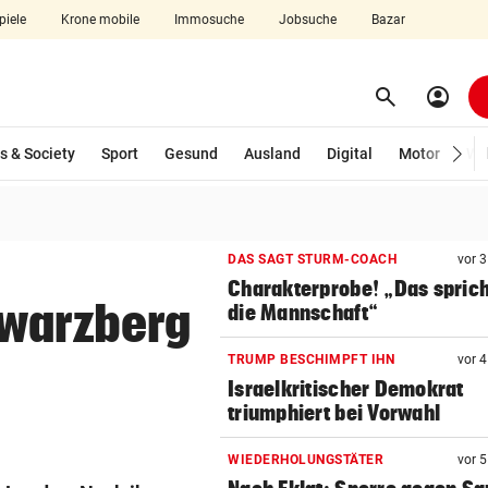
piele
Krone mobile
Immosuche
Jobsuche
Bazar
search
account_circle
Menü aufklappen
Suchen
s & Society
Sport
Gesund
Ausland
Digital
Motor
Wir
len
DAS SAGT STURM-COACH
vor 
Charakterprobe! „Das sprich
hwarzberg
die Mannschaft“
TRUMP BESCHIMPFT IHN
vor 
Israelkritischer Demokrat
triumphiert bei Vorwahl
WIEDERHOLUNGSTÄTER
vor 