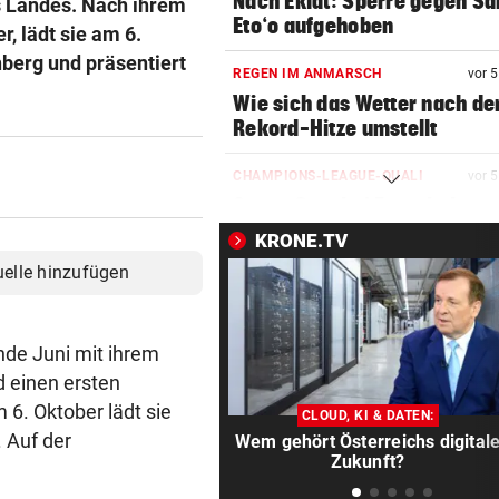
Nach Eklat: Sperre gegen S
s Landes. Nach ihrem
Eto‘o aufgehoben
, lädt sie am 6.
berg und präsentiert
REGEN IM ANMARSCH
vor 
Wie sich das Wetter nach de
Rekord-Hitze umstellt
CHAMPIONS-LEAGUE-QUALI
vor 
Sturm Graz bei Fenerbahce
Istanbul ohne Chance
KRONE.TV
uelle hinzufügen
MIT BOJE GEFUNDEN
vor 
Pensionistin starb beim
Schwimmen im Wallersee
nde Juni mit ihrem
 einen ersten
FRÜCHTL „NEUER ZWEIER“
vor 
Red Bull Salzburg hat neuen
6. Oktober lädt sie
CLOUD, KI & DATEN:
Tormann gefunden
 Auf der
Wem gehört Österreichs digital
Zukunft?
AM WEG ZUR WILDSPITZE
vor 