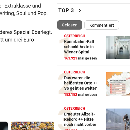
der Extraklasse und
Darum spielte Sturm Graz o
chevron_right
TOP 3
riting, Soul und Pop.
Brustsponsor
(ausgewählt)
Gelesen
Kommentiert
„KRONE“-INTERVIEW
vor 
nderes Special überlegt.
Sabrina Setlur: „Mein Weg w
ÖSTERREICH
tt um drei Euro
hart, aber ehrlich“
Kannibalen-Fall
schockt Ärzte in
Wiener Spital
CHAMPIONS-LEAGUE-QUALI
vor 
163.921
mal gelesen
Tor-Spektakel! St. Pölten be
Young Boys Bern
ÖSTERREICH
Das waren die
WILDE FAHRT DURCH WIEN
vor 
heißesten Orte ++
Mann floh nach Unfall einfac
So geht es weiter
Mit Schuss gestoppt
152.152
mal gelesen
MIT FORSCHER UNTERWEGS
vor 
ÖSTERREICH
Bundespräsident zeigt: So
Erneuter Allzeit-
Rekord ++ Hitze
dramatisch ist die Lage
noch nicht vorbei