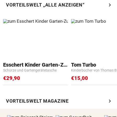
chevron_right
VORTEILSWELT „ALLE ANZEIGEN“
Esschert Kinder Garten-Zubehör
Tom Turbo
Schürze und Gartengerätetasche
Kinderbücher von Thomas B
€29,90
€15,00
chevron_right
VORTEILSWELT MAGAZINE