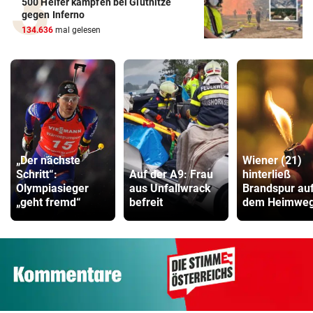
500 Helfer kämpfen bei Gluthitze
gegen Inferno
134.636
mal gelesen
„Der nächste
Wiener (21)
Schritt“:
Auf der A9: Frau
hinterließ
Olympiasieger
aus Unfallwrack
Brandspur au
„geht fremd“
befreit
dem Heimwe