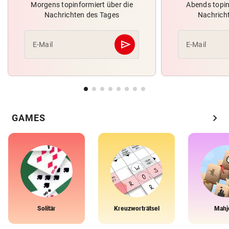
Morgens topinformiert über die
Abends topin
Nachrichten des Tages
Nachrich
send
E-Mail
E-Mail
Abschicken
chevron_right
GAMES
Solitär
Kreuzworträtsel
Mahj