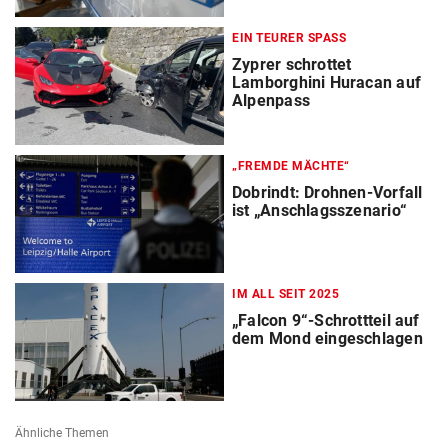
EIN TEURER SPASS
Zyprer schrottet
Lamborghini Huracan auf
Alpenpass
„FREMDE MÄCHTE“
Dobrindt: Drohnen-Vorfall
ist „Anschlagsszenario“
IM ALL SEIT 2025
„Falcon 9“-Schrottteil auf
dem Mond eingeschlagen
Ähnliche Themen