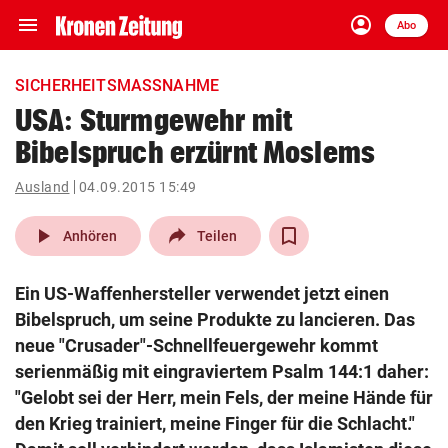
menu
account_circle
Navigation
Anmelden
Abo
close
Schließen
ein-/ausklappen
SICHERHEITSMASSNAHME
Abonnieren
USA: Sturmgewehr mit
Bibelspruch erzürnt Moslems
account_circle
arrow_right
Anmelden
Ausland
04.09.2015 15:49
pin_drop
arrow_right
Bundesland auswäh
Wien
play_arrow
Anhören
Teilen
bookmark
Merkliste
Ein US-Waffenhersteller verwendet jetzt einen
Bibelspruch, um seine Produkte zu lancieren. Das
Suchbegriff
neue "Crusader"-Schnellfeuergewehr kommt
search
eingeben
serienmäßig mit eingraviertem Psalm 144:1 daher:
"Gelobt sei der Herr, mein Fels, der meine Hände für
den Krieg trainiert, meine Finger für die Schlacht."