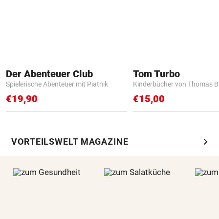
Der Abenteuer Club
Tom Turbo
Spielerische Abenteuer mit Piatnik
Kinderbücher von Thomas B
€19,90
€15,00
chevron_right
VORTEILSWELT MAGAZINE