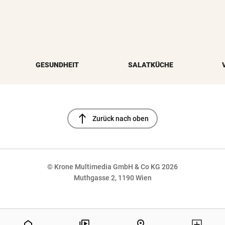
GESUNDHEIT
SALATKÜCHE
north
Zurück nach oben
© Krone Multimedia GmbH & Co KG 2026
Muthgasse 2, 1190 Wien
NaN%
home
pin_drop