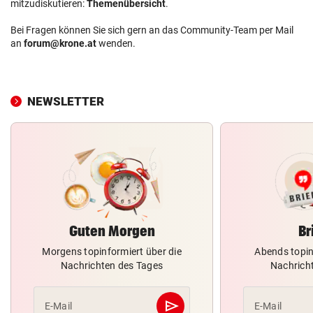
mitzudiskutieren:
Themenübersicht
.
Bei Fragen können Sie sich gern an das Community-Team per Mail
an
forum@krone.at
wenden.
NEWSLETTER
Guten Morgen
Br
Morgens topinformiert über die
Abends topin
Nachrichten des Tages
Nachrich
send
E-Mail
E-Mail
Abschicken