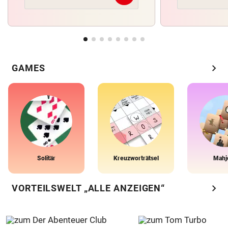
chevron_right
GAMES
Solitär
Kreuzworträtsel
Mahj
chevron_right
VORTEILSWELT „ALLE ANZEIGEN“