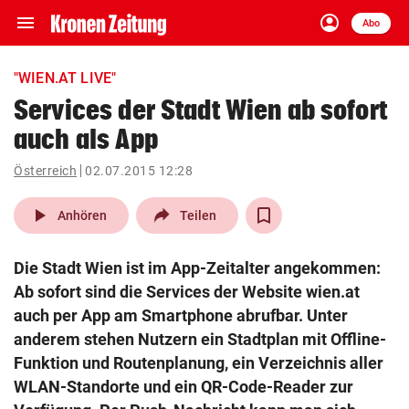
menu
account_circle
Navigation
Anmelden
Abo
close
Schließen
ein-/ausklappen
"WIEN.AT LIVE"
Abonnieren
Services der Stadt Wien ab sofort
auch als App
account_circle
arrow_right
Anmelden
Österreich
02.07.2015 12:28
pin_drop
arrow_right
Bundesland auswäh
Wien
play_arrow
Anhören
Teilen
bookmark
Merkliste
Die Stadt Wien ist im App-Zeitalter angekommen:
Ab sofort sind die Services der Website wien.at
Suchbegriff
auch per App am Smartphone abrufbar. Unter
search
eingeben
anderem stehen Nutzern ein Stadtplan mit Offline-
Funktion und Routenplanung, ein Verzeichnis aller
WLAN-Standorte und ein QR-Code-Reader zur