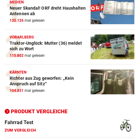
MEDIEN
Neuer Skandal! ORF dreht Haushalten
Action-Cam Vergleich
Antennen ab
135.126
mal gelesen
ZUM VERGLEICH
Crosstrainer Vergleich
VORARLBERG
Traktor-Unglück: Mutter (36) meldet
ZUM VERGLEICH
sich zu Wort
115.802
mal gelesen
E-Bike Vergleich
ZUM VERGLEICH
KÄRNTEN
Richter aus Zug geworfen: „Kein
Elektro-Scooter Vergleich
Anspruch auf Sitz“
ZUM VERGLEICH
104.831
mal gelesen
Ergometer Vergleich
ZUM VERGLEICH
PRODUKT VERGLEICHE
Fahrrad Test
ZUM VERGLEICH