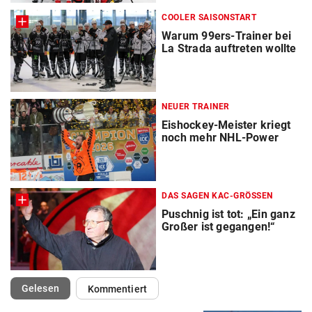
COOLER SAISONSTART
Warum 99ers-Trainer bei
La Strada auftreten wollte
NEUER TRAINER
Eishockey-Meister kriegt
noch mehr NHL-Power
DAS SAGEN KAC-GRÖSSEN
Puschnig ist tot: „Ein ganz
Großer ist gegangen!“
(ausgewählt)
Gelesen
Kommentiert