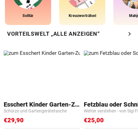
Solitär
Kreuzworträtsel
Mahj
chevron_right
VORTEILSWELT „ALLE ANZEIGEN“
Esschert Kinder Garten-Zubehör
Fetzblau oder Schn
Schürze und Gartengerätetasche
Wetter verstehen - von Sigi F
€29,90
€25,00