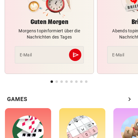
Guten Morgen
Br
Morgens topinformiert über die
Abends topin
Nachrichten des Tages
Nachrich
send
E-Mail
E-Mail
Abschicken
chevron_right
GAMES