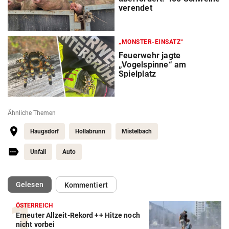
verendet
„MONSTER-EINSATZ“
Feuerwehr jagte
„Vogelspinne“ am
Spielplatz
Ähnliche Themen
Haugsdorf
Hollabrunn
Mistelbach
Unfall
Auto
(ausgewählt)
Gelesen
Kommentiert
ÖSTERREICH
Erneuter Allzeit-Rekord ++ Hitze noch
nicht vorbei