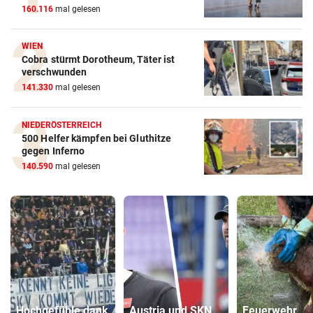
160.116
mal gelesen
WIEN
Cobra stürmt Dorotheum, Täter ist
verschwunden
141.330
mal gelesen
NIEDERÖSTERREICH
500 Helfer kämpfen bei Gluthitze
gegen Inferno
140.590
mal gelesen
Hochgefühle dank
Austria und SKN
Feuerwehr