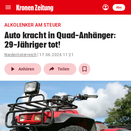
menu
account_circle
Navigation
Anmelden
Abo
close
Schließen
ein-/ausklappen
ALKOLENKER AM STEUER
Abonnieren
Auto kracht in Quad-Anhänger:
29-Jähriger tot!
account_circle
arrow_right
Anmelden
Niederösterreich
17.06.2026 11:21
pin_drop
arrow_right
Bundesland auswäh
Wien
play_arrow
Anhören
Teilen
bookmark
Merkliste
Suchbegriff
search
eingeben