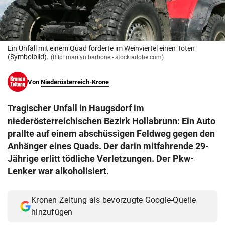
© Krone Multimedia GmbH & Co KG 2026
Muthgasse 2, 1190 Wien
Ein Unfall mit einem Quad forderte im Weinviertel einen Toten
(Symbolbild).
(Bild: marilyn barbone - stock.adobe.com)
Von
Niederösterreich-Krone
Tragischer Unfall in Haugsdorf im
niederösterreichischen Bezirk Hollabrunn: Ein Auto
prallte auf einem abschüssigen Feldweg gegen den
Anhänger eines Quads. Der darin mitfahrende 29-
Jährige erlitt tödliche Verletzungen. Der Pkw-
Lenker war alkoholisiert.
Kronen Zeitung als bevorzugte Google-Quelle
hinzufügen