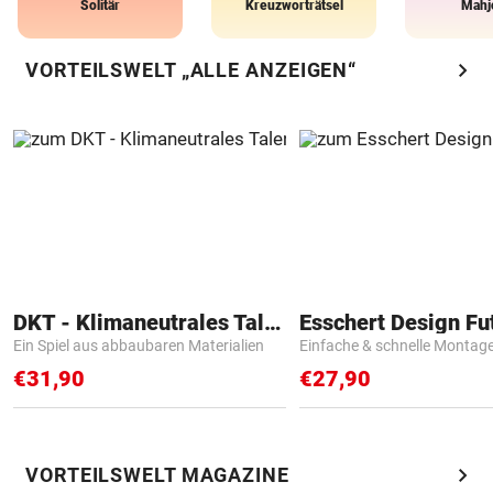
Solitär
Kreuzworträtsel
Mahj
chevron_right
VORTEILSWELT „ALLE ANZEIGEN“
DKT - Klimaneutrales Talent
Ein Spiel aus abbaubaren Materialien
Einfache & schnelle Montag
€31,90
€27,90
chevron_right
VORTEILSWELT MAGAZINE