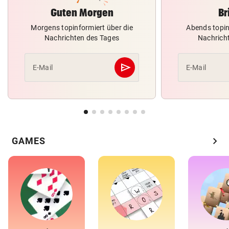
Guten Morgen
Br
Morgens topinformiert über die
Abends topin
Nachrichten des Tages
Nachrich
send
E-Mail
E-Mail
Abschicken
chevron_right
GAMES