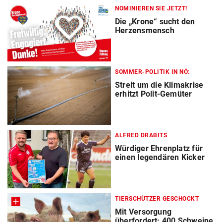
NOMINIEREN SIE JETZT!
Die „Krone“ sucht den
Herzensmensch
SOMMER-POLITIK IN NÖ:
Streit um die Klimakrise
erhitzt Polit-Gemüter
ALFRED DRABITS
Würdiger Ehrenplatz für
einen legendären Kicker
TIERSCHÜTZER GESCHOCKT
Mit Versorgung
überfordert: 400 Schweine