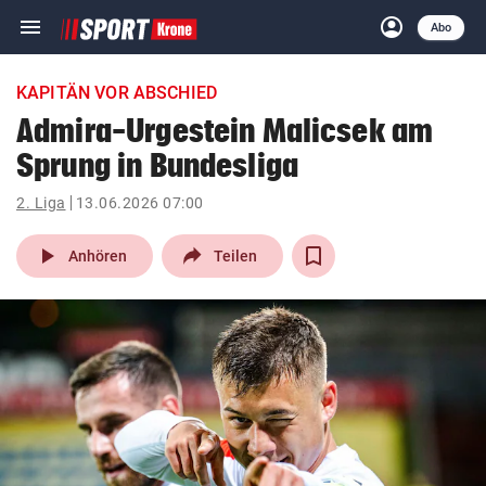
menu
account_circle
Navigation
Anmelden
Abo
close
Schließen
ein-/ausklappen
KAPITÄN VOR ABSCHIED
Abonnieren
Admira-Urgestein Malicsek am
Sprung in Bundesliga
account_circle
arrow_right
Anmelden
2. Liga
13.06.2026 07:00
pin_drop
arrow_right
Bundesland auswäh
Wien
play_arrow
Anhören
Teilen
bookmark
Merkliste
Suchbegriff
search
eingeben