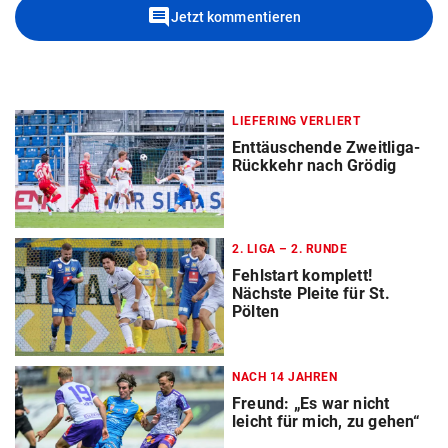
comment
Jetzt kommentieren
LIEFERING VERLIERT
Enttäuschende Zweitliga-
Rückkehr nach Grödig
2. LIGA – 2. RUNDE
Fehlstart komplett!
Nächste Pleite für St.
Pölten
NACH 14 JAHREN
Freund: „Es war nicht
leicht für mich, zu gehen“