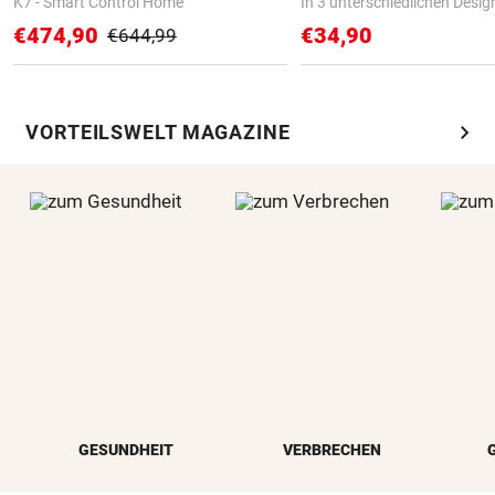
K7 - Smart Control Home
In 3 unterschiedlichen Desig
€474,90
€34,90
€644,99
chevron_right
VORTEILSWELT MAGAZINE
GESUNDHEIT
VERBRECHEN