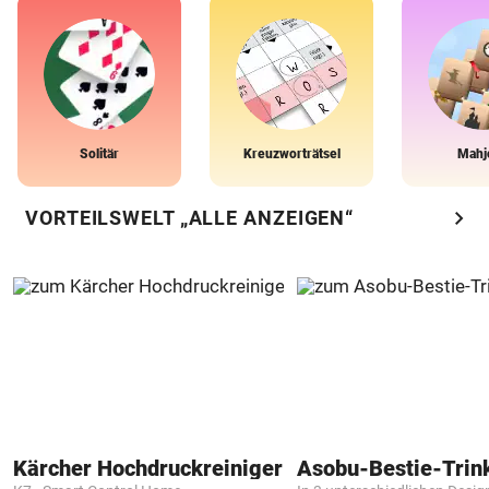
Solitär
Kreuzworträtsel
Mahj
chevron_right
VORTEILSWELT „ALLE ANZEIGEN“
Kärcher Hochdruckreiniger
Asobu-Bestie-Trin