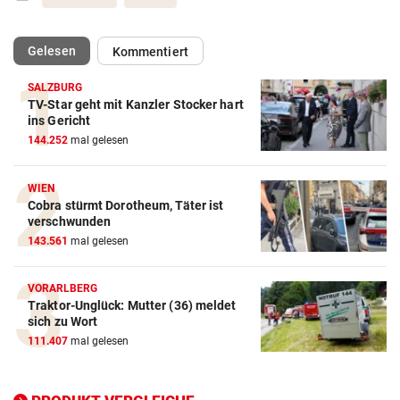
(ausgewählt)
Gelesen
Kommentiert
SALZBURG
TV-Star geht mit Kanzler Stocker hart
Action-Cam Vergleich
ins Gericht
144.252
mal gelesen
ZUM VERGLEICH
Crosstrainer Vergleich
WIEN
Cobra stürmt Dorotheum, Täter ist
ZUM VERGLEICH
verschwunden
143.561
mal gelesen
E-Bike Vergleich
ZUM VERGLEICH
VORARLBERG
Traktor-Unglück: Mutter (36) meldet
Elektro-Scooter Vergleich
sich zu Wort
ZUM VERGLEICH
111.407
mal gelesen
Ergometer Vergleich
ZUM VERGLEICH