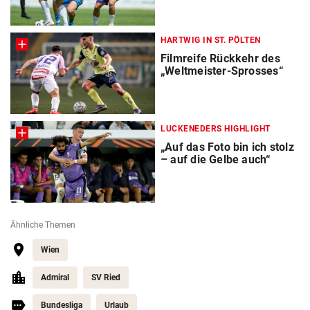
HARTWIG IN ST. PÖLTEN
Filmreife Rückkehr des
„Weltmeister-Sprosses“
LUCKENEDERS HIGHLIGHT
„Auf das Foto bin ich stolz
– auf die Gelbe auch“
Ähnliche Themen
Wien
Admiral
SV Ried
Bundesliga
Urlaub