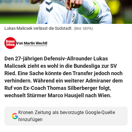
© Krone Multimedia GmbH & Co KG 2026
Muthgasse 2, 1190 Wien
Lukas Malicsek verlässt die Südstadt.
(Bild: GEPA)
Von
Martin Wechtl
Den 27-jährigen Defensiv-Allrounder Lukas
Malicsek zieht es wohl in die Bundesliga zur SV
Ried. Eine Sache könnte den Transfer jedoch noch
verhindern. Während ein weiterer Admiraner dem
Ruf von Ex-Coach Thomas Silberberger folgt,
wechselt Stürmer Marco Hausjell nach Wien.
Kronen Zeitung als bevorzugte Google-Quelle
hinzufügen