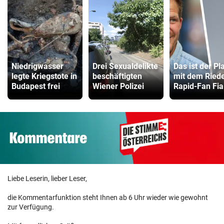
Niedrigwasser
Drei Sexualdelikte
Das ist der Pl
legte Kriegstote in
beschäftigten
mit dem Ried
Budapest frei
Wiener Polizei
Rapid-Fan Fia
Liebe Leserin, lieber Leser,
die Kommentarfunktion steht Ihnen ab 6 Uhr wieder wie gewohnt
zur Verfügung.