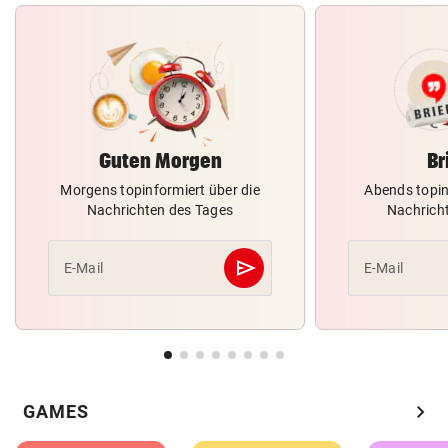
Guten Morgen
Br
Morgens topinformiert über die
Abends topin
Nachrichten des Tages
Nachrich
send
E-Mail
E-Mail
Abschicken
chevron_right
GAMES