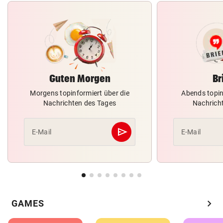
Guten Morgen
Br
Morgens topinformiert über die
Abends topin
Nachrichten des Tages
Nachrich
send
E-Mail
E-Mail
Abschicken
chevron_right
GAMES