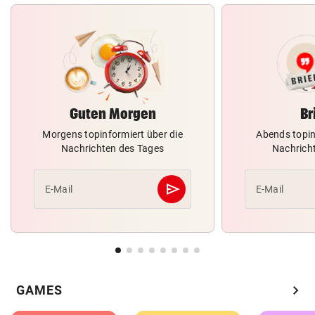
Guten Morgen
Br
Morgens topinformiert über die
Abends topin
Nachrichten des Tages
Nachrich
send
E-Mail
E-Mail
Abschicken
chevron_right
GAMES