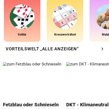
Solitär
Kreuzworträtsel
Mahj
chevron_right
VORTEILSWELT „ALLE ANZEIGEN“
Fetzblau oder Schnieseln