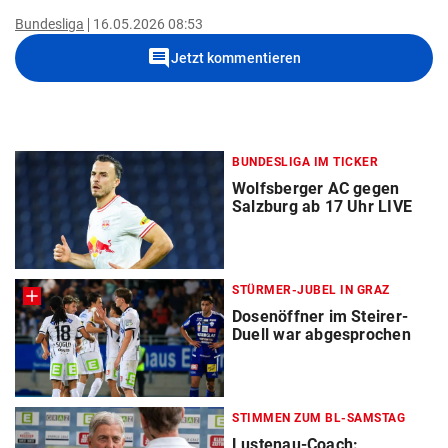
Bundesliga
16.05.2026 08:53
comment
Jetzt kommentieren
BUNDESLIGA IM TICKER
Wolfsberger AC gegen
Salzburg ab 17 Uhr LIVE
STÜRMER-JUBEL IN GRAZ
Dosenöffner im Steirer-
Duell war abgesprochen
STIMMEN ZUM BL-SAMSTAG
Lustenau-Coach: