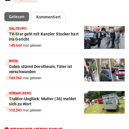
(ausgewählt)
Gelesen
Kommentiert
SALZBURG
TV-Star geht mit Kanzler Stocker hart
Action-Cam Vergleich
ins Gericht
145.644
mal gelesen
ZUM VERGLEICH
Crosstrainer Vergleich
WIEN
Cobra stürmt Dorotheum, Täter ist
ZUM VERGLEICH
verschwunden
143.762
mal gelesen
E-Bike Vergleich
ZUM VERGLEICH
VORARLBERG
Traktor-Unglück: Mutter (36) meldet
Elektro-Scooter Vergleich
sich zu Wort
ZUM VERGLEICH
112.243
mal gelesen
Ergometer Vergleich
ZUM VERGLEICH