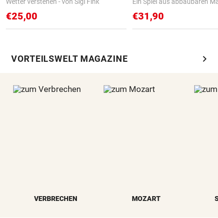
Wetter verstehen - von Sigi Fink
Ein Spiel aus abbaubaren Ma
€25,00
€31,90
chevron_right
VORTEILSWELT MAGAZINE
VERBRECHEN
MOZART