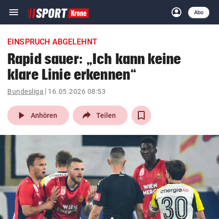
menu
account_circle
Navigation
Anmelden
Abo
close
Schließen
ein-/ausklappen
EINSPRUCH ABGELEHNT
Abonnieren
Rapid sauer: „Ich kann keine
klare Linie erkennen“
account_circle
arrow_right
Anmelden
Bundesliga
16.05.2026 08:53
pin_drop
arrow_right
Bundesland auswäh
Wien
play_arrow
Anhören
Teilen
bookmark
Merkliste
Suchbegriff
search
eingeben