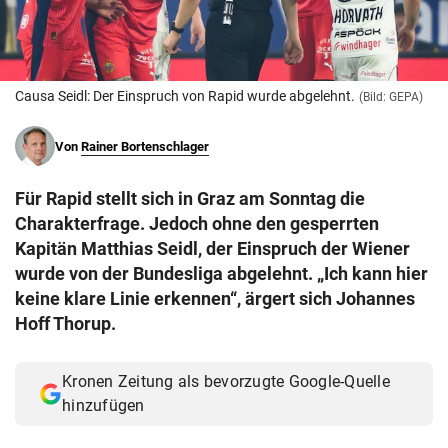
© Krone Multimedia GmbH & Co KG 2026
Muthgasse 2, 1190 Wien
Causa Seidl: Der Einspruch von Rapid wurde abgelehnt.
(Bild: GEPA)
Von
Rainer Bortenschlager
Für Rapid stellt sich in Graz am Sonntag die
Charakterfrage. Jedoch ohne den gesperrten
Kapitän Matthias Seidl, der Einspruch der Wiener
wurde von der Bundesliga abgelehnt. „Ich kann hier
keine klare Linie erkennen“, ärgert sich Johannes
Hoff Thorup.
Kronen Zeitung als bevorzugte Google-Quelle
hinzufügen