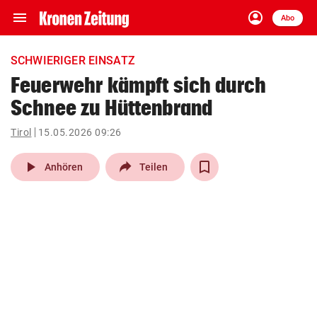
menu
account_circle
Navigation
Anmelden
Abo
close
Schließen
ein-/ausklappen
SCHWIERIGER EINSATZ
Abonnieren
Feuerwehr kämpft sich durch
Schnee zu Hüttenbrand
account_circle
arrow_right
Anmelden
Tirol
15.05.2026 09:26
pin_drop
arrow_right
Bundesland auswäh
Wien
play_arrow
Anhören
Teilen
bookmark
Merkliste
Suchbegriff
search
eingeben