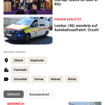
Kitz
PERSON VERLETZT
Lenker (46) wendete auf
Autobahnauffahrt: Crash!
Ähnliche Themen
Zillertal
Mayrhofen
Feuerwehr
Schneefall
Schnee
Männer
Winter
(ausgewählt)
Gelesen
Kommentiert
ÖSTERREICH