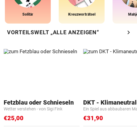
Solitär
Kreuzworträtsel
Mahj
chevron_right
VORTEILSWELT „ALLE ANZEIGEN“
Fetzblau oder Schnieseln
Wetter verstehen - von Sigi Fink
Ein Spiel aus abbaubaren Ma
€25,00
€31,90