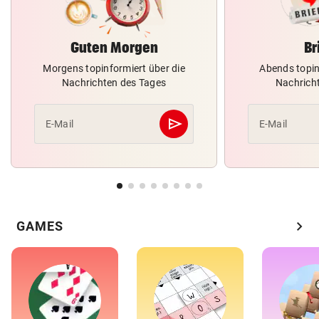
Guten Morgen
Br
Morgens topinformiert über die
Abends topin
Nachrichten des Tages
Nachrich
send
E-Mail
E-Mail
Abschicken
chevron_right
GAMES