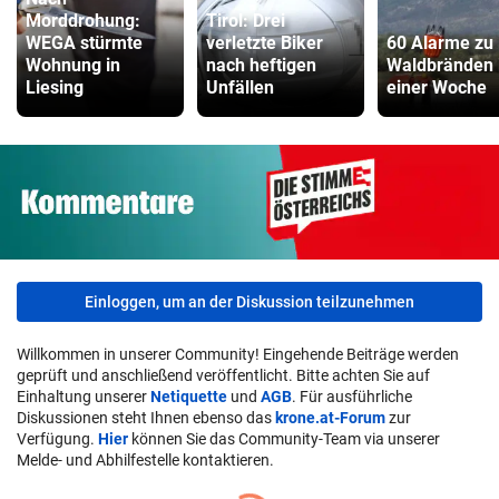
Morddrohung:
Tirol: Drei
WEGA stürmte
verletzte Biker
60 Alarme zu
Wohnung in
nach heftigen
Waldbränden 
Liesing
Unfällen
einer Woche
Einloggen, um an der Diskussion teilzunehmen
Willkommen in unserer Community! Eingehende Beiträge werden
geprüft und anschließend veröffentlicht. Bitte achten Sie auf
Einhaltung unserer
Netiquette
und
AGB
. Für ausführliche
Diskussionen steht Ihnen ebenso das
krone.at-Forum
zur
Verfügung.
Hier
können Sie das Community-Team via unserer
Melde- und Abhilfestelle kontaktieren.