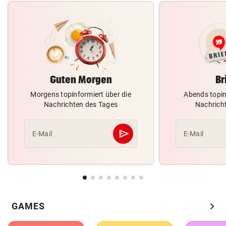
Guten Morgen
Br
Morgens topinformiert über die
Abends topin
Nachrichten des Tages
Nachrich
send
E-Mail
E-Mail
Abschicken
chevron_right
GAMES