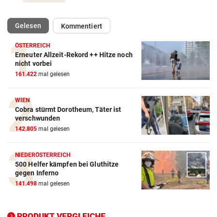
(ausgewählt)
Gelesen
Kommentiert
ÖSTERREICH
Erneuter Allzeit-Rekord ++ Hitze noch
Action-Cam Vergleich
nicht vorbei
161.422
mal gelesen
ZUM VERGLEICH
Crosstrainer Vergleich
WIEN
Cobra stürmt Dorotheum, Täter ist
ZUM VERGLEICH
verschwunden
142.805
mal gelesen
E-Bike Vergleich
ZUM VERGLEICH
NIEDERÖSTERREICH
500 Helfer kämpfen bei Gluthitze
Elektro-Scooter Vergleich
gegen Inferno
ZUM VERGLEICH
141.498
mal gelesen
Ergometer Vergleich
ZUM VERGLEICH
PRODUKT VERGLEICHE