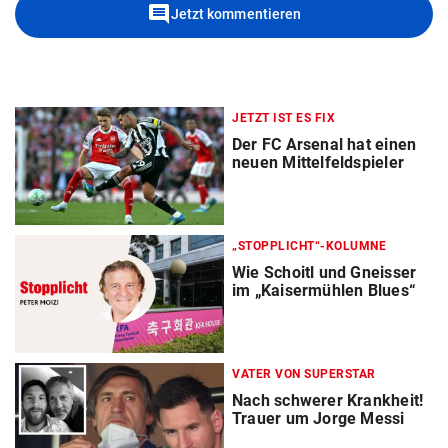
comment
Jetzt kommentieren
JETZT IST ES FIX
Der FC Arsenal hat einen
neuen Mittelfeldspieler
„STOPPLICHT“-KOLUMNE
Wie Schoitl und Gneisser
im „Kaisermühlen Blues“
VATER VON SUPERSTAR
Nach schwerer Krankheit!
Trauer um Jorge Messi