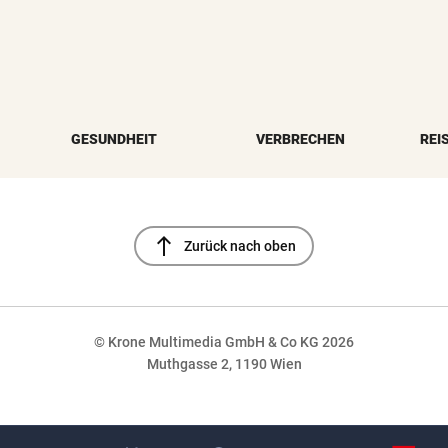
GESUNDHEIT
VERBRECHEN
REI
north
Zurück nach oben
© Krone Multimedia GmbH & Co KG 2026
Muthgasse 2, 1190 Wien
NaN%