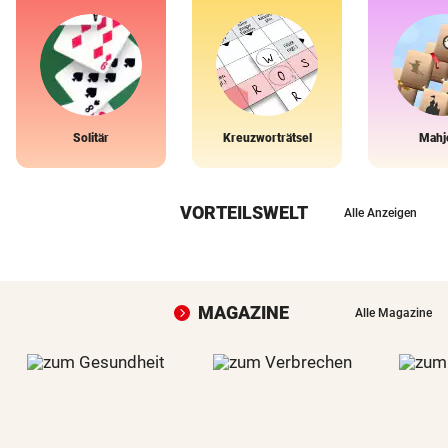
Solitär
Kreuzworträtsel
Mahj
VORTEILSWELT
Alle Anzeigen
MAGAZINE
Alle Magazine