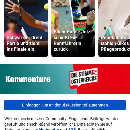
Bikini-Fotos: Jetzt
Schwärzler dreht
schießt Ex-
Unbekannte D
Partie und zieht
Rennfahrerin
stahlen Bikes
ins Finale ein
zurück
Pflegeproduk
Einloggen, um an der Diskussion teilzunehmen
Willkommen in unserer Community! Eingehende Beiträge werden
geprüft und anschließend veröffentlicht. Bitte achten Sie auf
Einhaltung unserer
Netiquette
und
AGB
. Für ausführliche