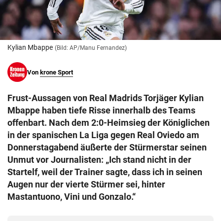
© Krone Multimedia GmbH & Co KG 2026
Muthgasse 2, 1190 Wien
Kylian Mbappe
(Bild: AP/Manu Fernandez)
Von
krone Sport
Frust-Aussagen von Real Madrids Torjäger Kylian
Mbappe haben tiefe Risse innerhalb des Teams
offenbart. Nach dem 2:0-Heimsieg der Königlichen
in der spanischen La Liga gegen Real Oviedo am
Donnerstagabend äußerte der Stürmerstar seinen
Unmut vor Journalisten: „Ich stand nicht in der
Startelf, weil der Trainer sagte, dass ich in seinen
Augen nur der vierte Stürmer sei, hinter
Mastantuono, Vini und Gonzalo.“