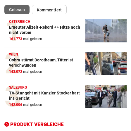
(ausgewählt)
Gelesen
Kommentiert
ÖSTERREICH
Erneuter Allzeit-Rekord ++ Hitze noch
Action-Cam Vergleich
nicht vorbei
161.773
mal gelesen
ZUM VERGLEICH
Crosstrainer Vergleich
WIEN
Cobra stürmt Dorotheum, Täter ist
ZUM VERGLEICH
verschwunden
143.072
mal gelesen
E-Bike Vergleich
ZUM VERGLEICH
SALZBURG
TV-Star geht mit Kanzler Stocker hart
Elektro-Scooter Vergleich
ins Gericht
ZUM VERGLEICH
142.006
mal gelesen
Ergometer Vergleich
ZUM VERGLEICH
PRODUKT VERGLEICHE