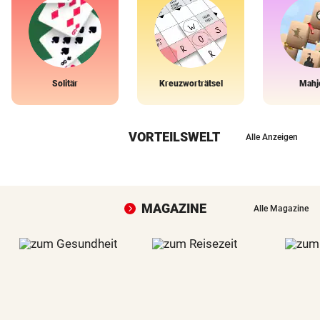
Solitär
Kreuzworträtsel
Mahj
VORTEILSWELT
Alle Anzeigen
MAGAZINE
Alle Magazine