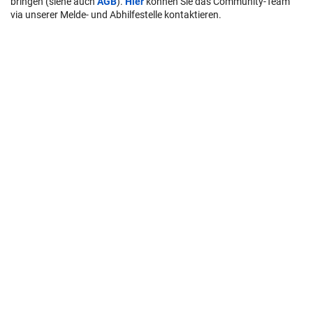
bringen (siehe auch
AGB
).
Hier
können Sie das Community-Team
via unserer Melde- und Abhilfestelle kontaktieren.