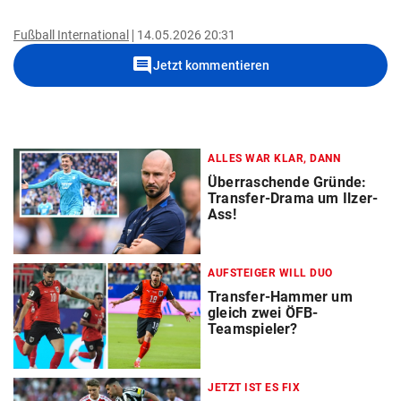
Fußball International
14.05.2026 20:31
comment
Jetzt kommentieren
ALLES WAR KLAR, DANN
Überraschende Gründe:
Transfer-Drama um Ilzer-
Ass!
AUFSTEIGER WILL DUO
Transfer-Hammer um
gleich zwei ÖFB-
Teamspieler?
JETZT IST ES FIX