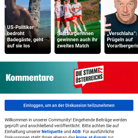
US-Politiker
bedroht
Salzburgerinnen
„Verschlaha“:
Badegäste, geht
gewinnen auch ihr
Prügeln auf
auf sie los
zweites Match
Vorarlbergeri
Einloggen, um an der Diskussion teilzunehmen
Willkommen in unserer Community! Eingehende Beiträge werden
geprüft und anschließend veröffentlicht. Bitte achten Sie auf
Einhaltung unserer
Netiquette
und
AGB
. Für ausführliche
Diskussionen steht Ihnen ebenso das
krone.at-Forum
zur