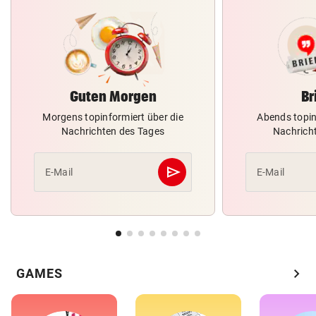
Guten Morgen
Br
Morgens topinformiert über die
Abends topin
Nachrichten des Tages
Nachrich
send
E-Mail
E-Mail
Abschicken
chevron_right
GAMES