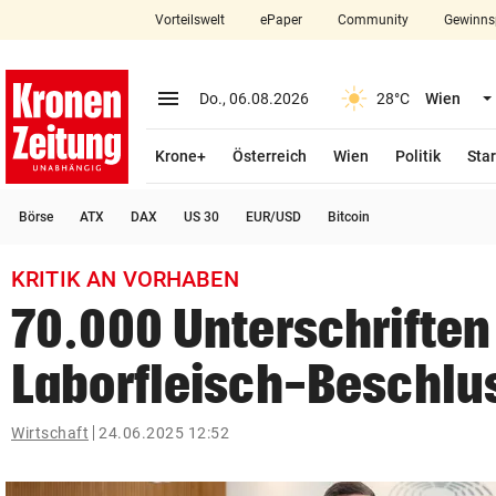
Vorteilswelt
ePaper
Community
Gewinns
close
Schließen
menu
Menü aufklappen
Do., 06.08.2026
28°C
Wien
Abonnieren
Krone+
Österreich
Wien
Politik
Star
account_circle
arrow_right
Anmelden
Börse
ATX
DAX
US 30
EUR/USD
Bitcoin
pin_drop
arrow_right
Bundesland auswäh
Wien
KRITIK AN VORHABEN
bookmark
Merkliste
70.000 Unterschrifte
Laborfleisch-Beschlu
Suchbegriff
search
eingeben
Wirtschaft
24.06.2025 12:52