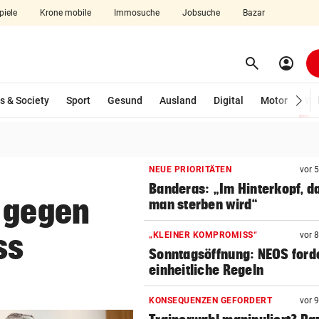
piele
Krone mobile
Immosuche
Jobsuche
Bazar
search
account_circle
Menü aufklappen
Suchen
s & Society
Sport
Gesund
Ausland
Digital
Motor
Wir
len
NEUE PRIORITÄTEN
vor 
Banderas: „Im Hinterkopf, d
n gegen
man sterben wird“
ss
„KLEINER KOMPROMISS“
vor 
Sonntagsöffnung: NEOS ford
einheitliche Regeln
KONSEQUENZEN GEFORDERT
vor 