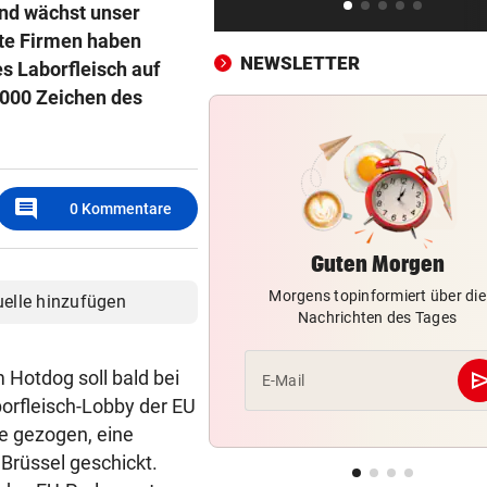
Rind wächst unser
Pleite-Restaurant: Neue
Gesellschaft, alter Chef
rste Firmen haben
NEWSLETTER
s Laborfleisch auf
SOMALIER VERURTEILT
vor 2
0.000 Zeichen des
Überfall mit Pistolen auf de
Überfuhrsteg: Haft!
„SICHER KEIN BORDELL“
vor 2
comment
0
Kommentare
Wird das Tafelsilber der
Kaiserstadt so zu Gold?
Guten Morgen
NACH BRÄNDEN
vor 2
Morgens topinformiert über die
uelle hinzufügen
Sweeney verteilt Essen in
Nachrichten des Tages
Heimatstadt Spokane
se
Hotdog soll bald bei
E-Mail
KAMPF GEGEN FLAMMEN
vor 3
orfleisch-Lobby der EU
Föhrenwald-Inferno fordert 
ne gezogen, eine
verletzte Helfer
 Brüssel geschickt.
ASLY NACH ASIEN CUP
vor 4