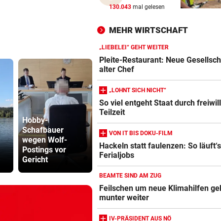
KEINE TICKETS NÖTIG
130.043
mal gelesen
Feiern Sie den Sommer am L
„Krone“-Fest 2026!
MEHR WIRTSCHAFT
„LIEBELEI“ GEHT WEITER
ÖFB-KICKER ALS ERSATZ
vor ein
Pleite-Restaurant: Neue Gesellsch
In Saalfelden erwartet! Ilzer
alter Chef
vor RB-Wechsel
„LOHNT SICH NICHT“
„FREMDE MÄCHTE“
vor ein
So viel entgeht Staat durch freiwil
Dobrindt: Drohnen-Vorfall is
Teilzeit
„Anschlagsszenario“
Hobby-
Schafbauer
Abhöraffär
VON IT BIS DOKU-FILM
wegen Wolf-
Früher Sommer-
Ermittlung
Hackeln statt faulenzen: So läuft‘s
Postings vor
Start: „Endlich
gegen ORF
Ferialjobs
Gericht
verletzungsfrei!“
Stiftungsra
BEAMTE SIND AM ZUG
Feilschen um neue Klimahilfen ge
munter weiter
IV-PRÄSIDENT AUS NÖ