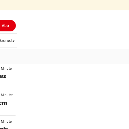
Abo
(ausgewählt)
tschaft
krone.tv
Wissen
Gericht
Kolumnen
Freizeit
Reise
Ti
5 Minuten
ass
8 Minuten
ern
9 Minuten