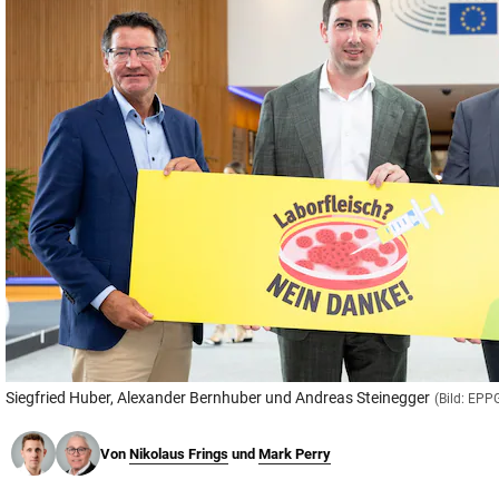
© Krone Multimedia GmbH & Co KG 2026
Muthgasse 2, 1190 Wien
Siegfried Huber, Alexander Bernhuber und Andreas Steinegger
(Bild: EPP
Von
Nikolaus Frings
und
Mark Perry