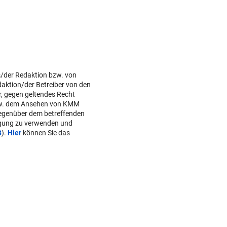
s/der Redaktion bzw. von
daktion/der Betreiber von den
r, gegen geltendes Recht
w. dem Ansehen von KMM
gegenüber dem betreffenden
lgung zu verwenden und
B
).
Hier
können Sie das