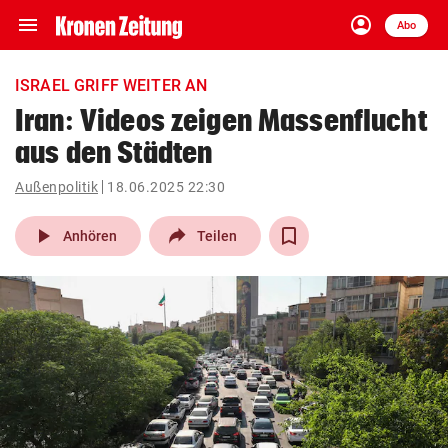
menu
account_circle
Navigation
Anmelden
Abo
close
Schließen
ein-/ausklappen
ISRAEL GRIFF WEITER AN
Abonnieren
Iran: Videos zeigen Massenflucht
aus den Städten
account_circle
arrow_right
Anmelden
Außenpolitik
18.06.2025 22:30
pin_drop
arrow_right
Bundesland auswäh
Wien
play_arrow
Anhören
Teilen
bookmark
Merkliste
Suchbegriff
search
eingeben