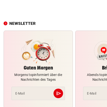
NEWSLETTER
Guten Morgen
Br
Morgens topinformiert über die
Abends topin
Nachrichten des Tages
Nachrich
send
E-Mail
E-Mail
Abschicken