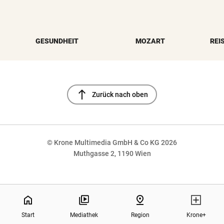
GESUNDHEIT
MOZART
REI
north
Zurück nach oben
© Krone Multimedia GmbH & Co KG 2026
Muthgasse 2, 1190 Wien
NaN%
home
pin_drop
Start
Mediathek
Region
Krone+