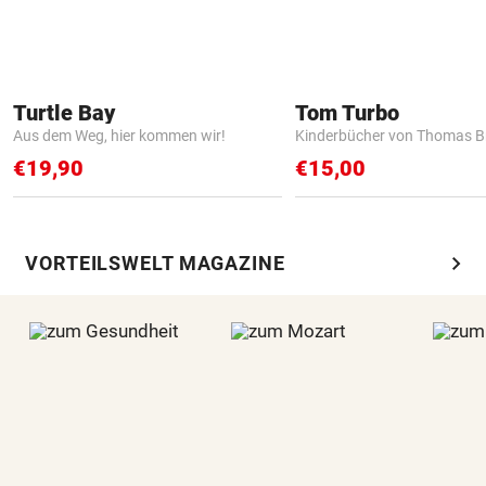
Turtle Bay
Tom Turbo
Aus dem Weg, hier kommen wir!
Kinderbücher von Thomas B
€19,90
€15,00
chevron_right
VORTEILSWELT MAGAZINE