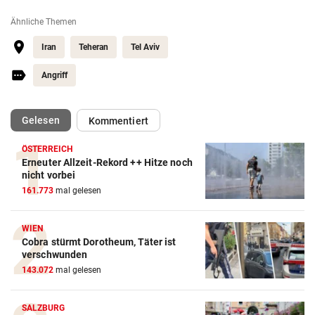
Ähnliche Themen
Iran
Teheran
Tel Aviv
Angriff
(ausgewählt)
Gelesen
Kommentiert
ÖSTERREICH
Erneuter Allzeit-Rekord ++ Hitze noch
nicht vorbei
161.773
mal gelesen
WIEN
Cobra stürmt Dorotheum, Täter ist
verschwunden
143.072
mal gelesen
SALZBURG