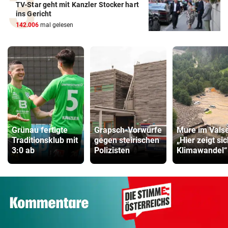
TV-Star geht mit Kanzler Stocker hart
ins Gericht
142.006
mal gelesen
Grünau fertigte
Grapsch-Vorwürfe
Mure im Valse
Traditionsklub mit
gegen steirischen
„Hier zeigt si
3:0 ab
Polizisten
Klimawandel“