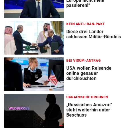
Europa nicht mehr
passieren!“
KEIN ANTI-IRAN-PAKT
Diese drei Länder
schlossen Militär-Bündnis
BEI VISUM-ANTRAG
USA wollen Reisende
online genauer
durchleuchten
UKRAINISCHE DROHNEN
„Russisches Amazon“
steht weiterhin unter
Beschuss