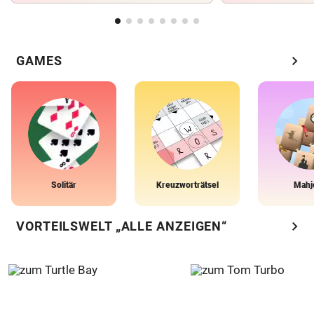
chevron_right
GAMES
Solitär
Kreuzworträtsel
Mahj
chevron_right
VORTEILSWELT „ALLE ANZEIGEN“