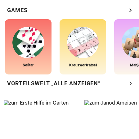
chevron_right
GAMES
Solitär
Kreuzworträtsel
Mahj
chevron_right
VORTEILSWELT „ALLE ANZEIGEN“