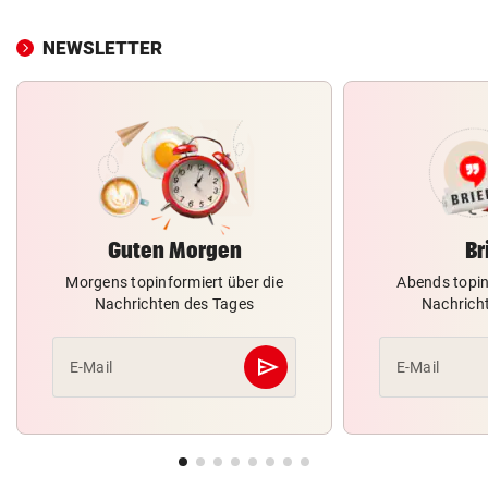
NEWSLETTER
Guten Morgen
Br
Morgens topinformiert über die
Abends topin
Nachrichten des Tages
Nachrich
send
E-Mail
E-Mail
Abschicken