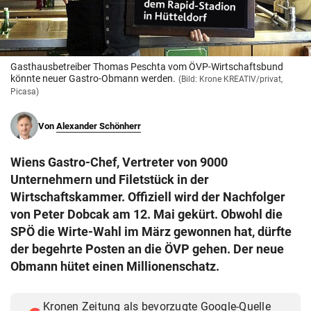
© Krone Multimedia GmbH & Co KG 2026
Muthgasse 2, 1190 Wien
Gasthausbetreiber Thomas Peschta vom ÖVP-Wirtschaftsbund
könnte neuer Gastro-Obmann werden.
(Bild: Krone KREATIV/privat,
Picasa)
Von
Alexander Schönherr
Wiens Gastro-Chef, Vertreter von 9000
Unternehmern und Filetstück in der
Wirtschaftskammer. Offiziell wird der Nachfolger
von Peter Dobcak am 12. Mai gekürt. Obwohl die
SPÖ die Wirte-Wahl im März gewonnen hat, dürfte
der begehrte Posten an die ÖVP gehen. Der neue
Obmann hütet einen Millionenschatz.
Kronen Zeitung als bevorzugte Google-Quelle