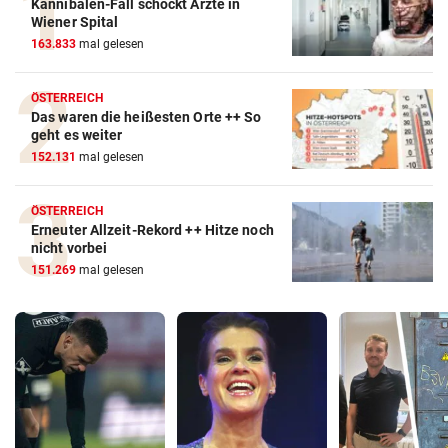
Kannibalen-Fall schockt Ärzte in
Wiener Spital
163.833
mal gelesen
ÖSTERREICH
Das waren die heißesten Orte ++ So
geht es weiter
152.131
mal gelesen
ÖSTERREICH
Erneuter Allzeit-Rekord ++ Hitze noch
nicht vorbei
151.269
mal gelesen