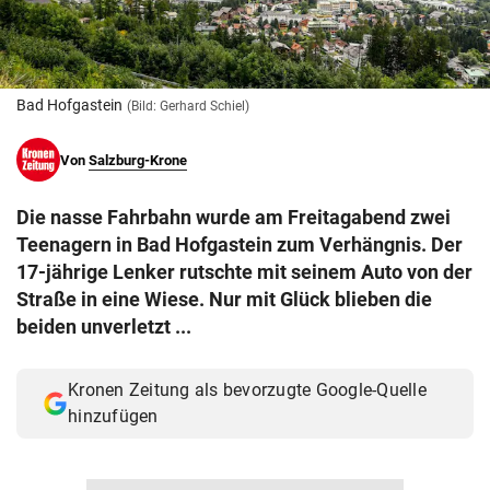
© Krone Multimedia GmbH & Co KG 2026
Muthgasse 2, 1190 Wien
Bad Hofgastein
(Bild: Gerhard Schiel)
Von
Salzburg-Krone
Die nasse Fahrbahn wurde am Freitagabend zwei
Teenagern in Bad Hofgastein zum Verhängnis. Der
17-jährige Lenker rutschte mit seinem Auto von der
Straße in eine Wiese. Nur mit Glück blieben die
beiden unverletzt ...
Kronen Zeitung als bevorzugte Google-Quelle
hinzufügen