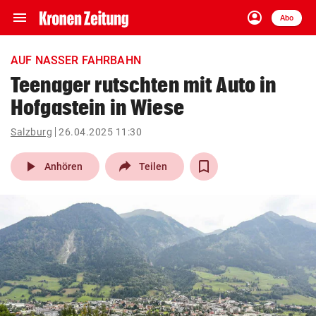
menu
account_circle
Navigation
Anmelden
Abo
close
Schließen
ein-/ausklappen
AUF NASSER FAHRBAHN
Abonnieren
Teenager rutschten mit Auto in
Hofgastein in Wiese
account_circle
arrow_right
Anmelden
Salzburg
26.04.2025 11:30
pin_drop
arrow_right
Bundesland auswäh
Wien
play_arrow
Anhören
Teilen
bookmark
Merkliste
Suchbegriff
search
eingeben