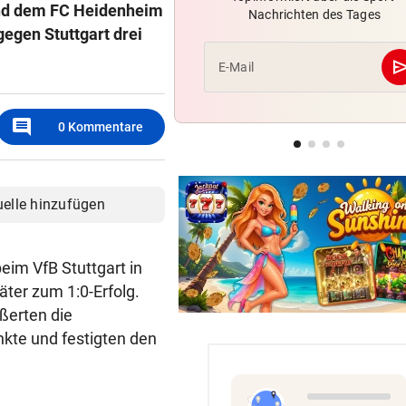
und dem FC Heidenheim
Nachrichten des Tages
Nächster Brasilien-Star ko
egen Stuttgart drei
den Wörthersee
se
E-Mail
DANK MEGA-ABLÖSE
geste
Ex-Salzburg-Coach überni
comment
Premier-League-Klub
0
Kommentare
CHAMPIONS-LEAGUE-QUALI
geste
Darum spielte Sturm Graz o
uelle hinzufügen
Brustsponsor
eim VfB Stuttgart in
ter zum 1:0-Erfolg.
ßerten die
kte und festigten den