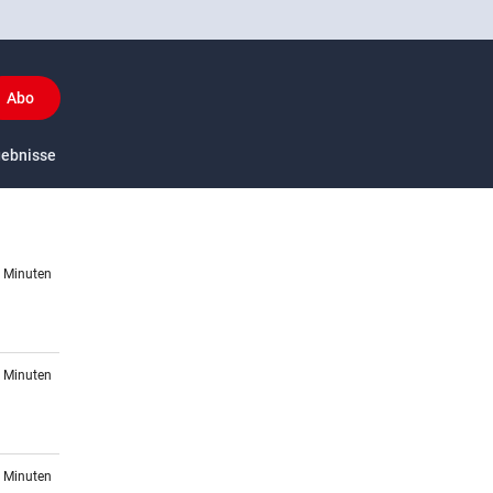
Abo
y
gebnisse
US-Sport
6 Minuten
1 Minuten
2 Minuten