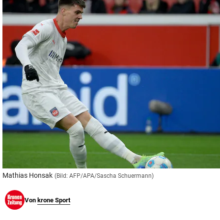
© Krone Multimedia GmbH & Co KG 2026
Muthgasse 2, 1190 Wien
Mathias Honsak
(Bild: AFP/APA/Sascha Schuermann)
Von
krone Sport