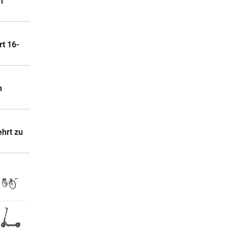
n
rt 16-
n
ehrt zu