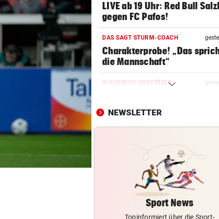
LIVE ab 19 Uhr: Red Bull Sal
gegen FC Pafos!
DAS SAGT STURM-COACH
geste
Charakterprobe! „Das sprich
die Mannschaft“
WIEDERHOLUNGSTÄTER
geste
Nach Eklat: Sperre gegen S
Eto‘o aufgehoben
NEWSLETTER
CHAMPIONS-LEAGUE-QUALI
geste
Sturm Graz bei Fenerbahce
Istanbul ohne Chance
FRÜCHTL „NEUER ZWEIER“
geste
Red Bull Salzburg hat neuen
Tormann gefunden
Sport News
Topinformiert über die Sport-
BEI RONALDINHO-BESUCH
geste