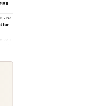
zburg
rn, 21:48
t für
rn, 20:38
amuel
rn, 19:58
rn, 19:30
Guten Morgen
Morgens topinformiert über die
rn, 18:58