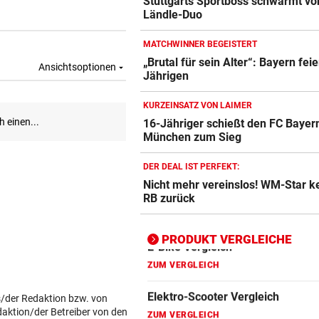
Stuttgarts Sportboss schwärmt vo
Ländle-Duo
Action-Cam Vergleich
ZUM VERGLEICH
MATCHWINNER BEGEISTERT
„Brutal für sein Alter“: Bayern feie
Crosstrainer Vergleich
Jährigen
ZUM VERGLEICH
KURZEINSATZ VON LAIMER
E-Bike Vergleich
16-Jähriger schießt den FC Bayer
ZUM VERGLEICH
München zum Sieg
Elektro-Scooter Vergleich
DER DEAL IST PERFEKT:
Nicht mehr vereinslos! WM-Star k
ZUM VERGLEICH
RB zurück
Ergometer Vergleich
ZUM VERGLEICH
PRODUKT VERGLEICHE
Fahrrad Test
ZUM VERGLEICH
s/der Redaktion bzw. von
daktion/der Betreiber von den
Fahrradanhänger Vergleich