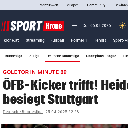
Vorteilswelt
ePaper
Community
Gewinns
close
Schließen
menu
Menü aufklappen
Do., 06.08.2026
Abonnieren
krone.at
Streaming
Fußball
Formel 1
Tennis
Sport-M
account_circle
arrow_right
Anmelden
(ausgewählt)
Bundesliga
2. Liga
Deutsche Bundesliga
Champions League
Eu
pin_drop
arrow_right
Bundesland auswäh
Wien
GOLDTOR IN MINUTE 89
bookmark
Merkliste
ÖFB-Kicker trifft! He
besiegt Stuttgart
Suchbegriff
search
eingeben
Deutsche Bundesliga
25.04.2025 22:28