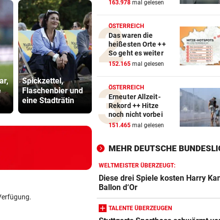
163.978
mal gelesen
ÖSTERREICH
Das waren die
heißesten Orte ++
So geht es weiter
152.165
mal gelesen
Israelkritischer
500 Helfer
ar,
Spickzettel,
Demokrat
kämpfen be
ÖSTERREICH
e
Flaschenbier und
triumphiert bei
Gluthitze g
Erneuter Allzeit-
eine Stadträtin
Vorwahl
Inferno
Rekord ++ Hitze
noch nicht vorbei
151.465
mal gelesen
MEHR DEUTSCHE BUNDESLI
WELTMEISTER ÜBERZEUGT:
Diese drei Spiele kosten Harry Ka
Ballon d‘Or
Verfügung.
TALENTE ÜBERZEUGEN