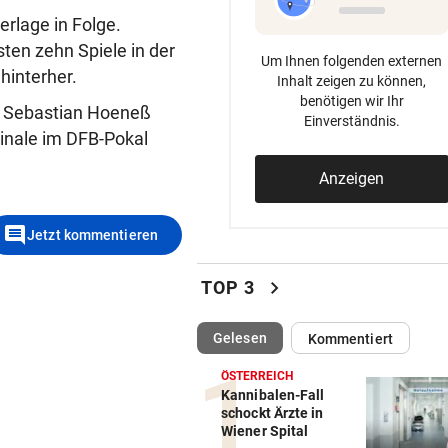
rlage in Folge.
en zehn Spiele in der
Um Ihnen folgenden externen
hinterher.
Inhalt zeigen zu können,
benötigen wir Ihr
r Sebastian Hoeneß
Einverständnis.
inale im DFB-Pokal
Anzeigen
comment
Jetzt kommentieren
chevron_right
TOP 3
(ausgewählt)
Gelesen
Kommentiert
ÖSTERREICH
Kannibalen-Fall
schockt Ärzte in
Wiener Spital