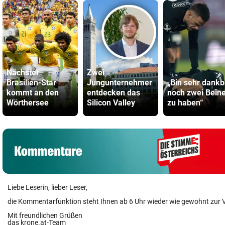
Nächster
Zwei
Brasilien-Star
Jungunternehmer
„Bin sehr dankb
kommt an den
entdecken das
noch zwei Bein
Wörthersee
Silicon Valley
zu haben“
Liebe Leserin, lieber Leser,
die Kommentarfunktion steht Ihnen ab 6 Uhr wieder wie gewohnt zur 
Mit freundlichen Grüßen
das krone.at-Team