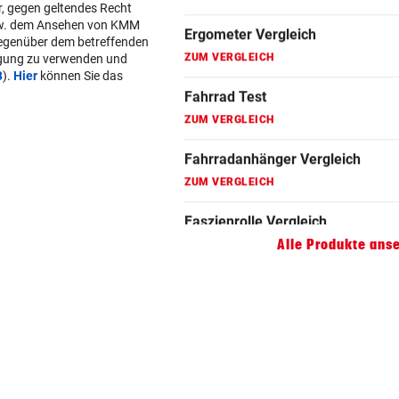
r, gegen geltendes Recht
ZUM VERGLEICH
w. dem Ansehen von KMM
gegenüber dem betreffenden
Faszienrolle Vergleich
lgung zu verwenden und
B
).
Hier
können Sie das
ZUM VERGLEICH
Hoverboard Vergleich
ZUM VERGLEICH
Kinderfahrrad Vergleich
ZUM VERGLEICH
Alle Produkte ans