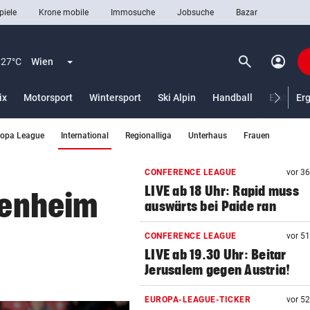
piele
Krone mobile
Immosuche
Jobsuche
Bazar
search
account_circle
Menü aufklappen
Suchen
27°C
Wien
ix
Motorsport
Wintersport
Ski Alpin
Handball
Eishocke
Er
(ausgewählt)
ropa League
International
Regionalliga
Unterhaus
Frauen
len
CONFERENCE LEAGUE
vor 3
LIVE ab 18 Uhr: Rapid muss
idenheim
auswärts bei Paide ran
CONFERENCE LEAGUE
vor 5
LIVE ab 19.30 Uhr: Beitar
Jerusalem gegen Austria!
EUROPA-LEAGUE-TICKER
vor 5