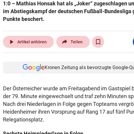
1:0 – Mathias Honsak hat als „Joker“ zugeschlagen 
im Abstiegskampf der deutschen Fußball-Bundesliga g
Punkte beschert.
play_arrow
Artikel anhören
Teilen
Kronen Zeitung als bevorzugte Google-Q
Der Österreicher wurde am Freitagabend im Gastspiel b
der 79. Minute eingewechselt und traf zehn Minuten spä
Nach drei Niederlagen in Folge gegen Topteams vergrö
Heidenheimer ihren Vorsprung auf Rang 17 auf fünf Pun
Relegationsplatz.
Sechste Heimniederlage in Folge