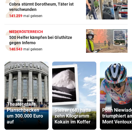
Cobra stürmt Dorotheum, Täter ist
verschwunden
141.259
mal gelesen
NIEDERÖSTERREICH
500 Helfer kämpfen bei Gluthitze
gegen Inferno
140.543
mal gelesen
Theater stellt
Planschbecken
Steirer (68) hatte
Polin Niewia
um 300.000 Euro
zehn Kilogramm
triumphiert a
auf
Kokain im Koffer
Mont Ventoux