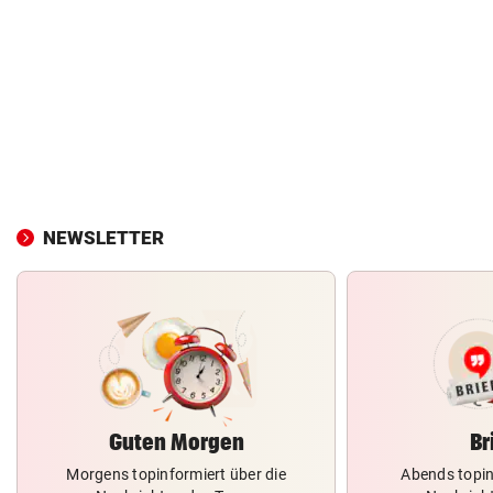
NEWSLETTER
Guten Morgen
Br
Morgens topinformiert über die
Abends topin