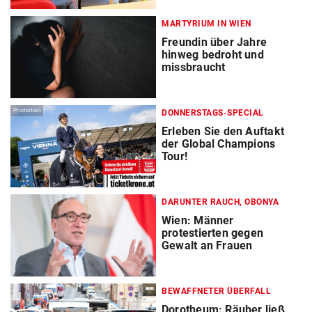
MARTYRIUM IN WIEN
Freundin über Jahre
hinweg bedroht und
missbraucht
Promotion
DONNERSTAGS-SPECIAL
Erleben Sie den Auftakt
der Global Champions
Tour!
DARUNTER RAUCH, OBONYA
Wien: Männer
protestierten gegen
Gewalt an Frauen
BEWAFFNETER ÜBERFALL
Dorotheum: Räuber ließ