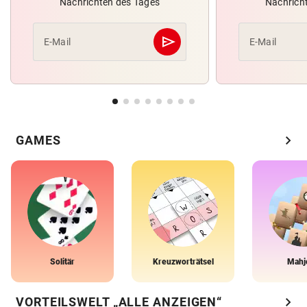
Nachrichten des Tages
Nachrich
send
E-Mail
E-Mail
Abschicken
chevron_right
GAMES
Solitär
Kreuzworträtsel
Mahj
chevron_right
VORTEILSWELT „ALLE ANZEIGEN“