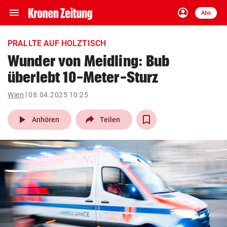
menu
account_circle
Navigation
Anmelden
Abo
close
Schließen
ein-/ausklappen
PRALLTE AUF HOLZTISCH
Abonnieren
Wunder von Meidling: Bub
überlebt 10-Meter-Sturz
account_circle
arrow_right
Anmelden
Wien
08.04.2025 10:25
pin_drop
arrow_right
Bundesland auswäh
Wien
play_arrow
Anhören
Teilen
bookmark
Merkliste
Suchbegriff
search
eingeben