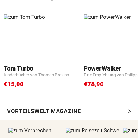
Tom Turbo
PowerWalker
Kinderbücher von Thomas Brezina
Eine Empfehlung von Philip
€15,00
€78,90
chevron_right
VORTEILSWELT MAGAZINE