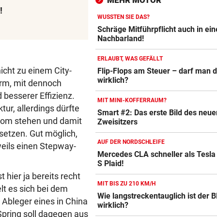
MEHR MOTOR
Bundesliga an
!
WUSSTEN SIE DAS?
CRASH AUF B70
vor ein
Schräge Mitführpflicht auch in ei
Zwei Verletzte nach Biker-Un
Nachbarland!
bei Edelschrott
ERLAUBT, WAS GEFÄLLT
icht zu einem City-
SCHLUSSTAG WARTET
vor ein
Flip-Flops am Steuer – darf man 
wirklich?
Autobatterie Vergleich
Röber am Podest, „Captain C
orm, mit dennoch
stark verbessert
ZUM VERGLEICH
besserer Effizienz.
MIT MINI-KOFFERRAUM?
ur, allerdings dürfte
Smart #2: Das erste Bild des neue
Winterreifen Vergleich
oom stehen und damit
Zweisitzers
ZUM VERGLEICH
 setzen. Gut möglich,
AUF DER NORDSCHLEIFE
eils einen Stepway-
Wagenheber Vergleich
Mercedes CLA schneller als Tesla
ZUM VERGLEICH
S Plaid!
 hier ja bereits recht
Elektroroller Vergleich
MIT BIS ZU 210 KM/H
lt es sich bei dem
Wie langstreckentauglich ist der
ZUM VERGLEICH
Ableger eines in China
wirklich?
pring soll dagegen aus
Ganzjahresreifen Vergleich