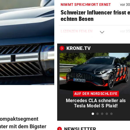
NIMMT SPRICHWORT ERNST
vor 3
Schweizer Influencer frisst 
echten Besen
LIZENZEN FEHLEN
vor 3
Zwei Bullen-Talente sind noc
der Warteschleife
KRONE.TV
VERANSTALTER GESCHOCKT
vor 3
Festival wurde nach
Bombendrohung geräumt
WUSSTEN SIE DAS?
vor 3
Schräge Mitführpflicht auch 
AUF DER NORDSCHLEIFE
einem Nachbarland!
Mercedes CLA schneller als
Tesla Model S Plaid!
FATALE GLUTHITZE
vor 4
d Kompaktsegment
Wenn Bauarbeiter auf dem 
zusammenbrechen
hter mit dem Bigster
NEWSLETTER