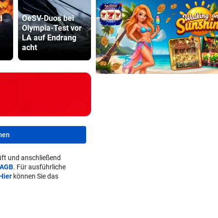
d
OeSV-Duos bei
Sabalenka und
Minister pl
Olympia-Test vor
Pegula in Toronto
noch stren
LA auf Endrang
früh
Regeln für 
acht
ausgeschieden
Scooter
men
ft und anschließend
AGB
. Für ausführliche
Hier
können Sie das