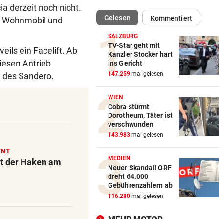
 derzeit noch nicht.
(ausgewählt)
Gelesen
Kommentiert
n, Wohnmobil und
„NOCH LAUTER, GRÖSSER“
vor ein
Klum wechselt mit „HeidiFes
SALZBURG
von ProSieben zu RTL
TV-Star geht mit
ls ein Facelift. Ab
Kanzler Stocker hart
iesen Antrieb
ins Gericht
FOLGE VON SONNTAG
vor ein
147.259
mal gelesen
n des Sandero.
Unsere neue Lieblingsroutin
Philipp bewegen!
WIEN
Cobra stürmt
ANZEICHEN ERNST NEHMEN
vor ein
Dorotheum, Täter ist
Multiple Sklerose bei Kinder
verschwunden
Jugendlichen
143.983
mal gelesen
ENT
SEINE ARME SIND IHRE
vor ein
MEDIEN
st der Haken am
Das ist Matt Damons Stunt-
Neuer Skandal! ORF
dreht 64.000
Double in „Die Odyssee“
Gebührenzahlern ab
116.280
mal gelesen
WIE EINST DER VATER
vor ein
Top-Talent klopft in deutsch