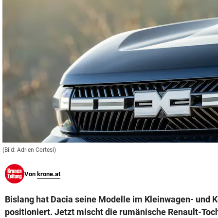
© Krone Multimedia GmbH & Co KG 2026
Muthgasse 2, 1190 Wien
(Bild: Adrien Cortesi)
Von
krone.at
Bislang hat Dacia seine Modelle im Kleinwagen- un
positioniert. Jetzt mischt die rumänische Renault-Toc