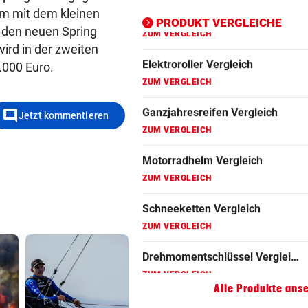
rm mit dem kleinen
ZUM VERGLEICH
PRODUKT VERGLEICHE
a den neuen Spring
Motorradhelm Vergleich
ird in der zweiten
.000 Euro.
ZUM VERGLEICH
Schneeketten Vergleich
comment
ZUM VERGLEICH
Jetzt kommentieren
Drehmomentschlüssel Vergleich
ZUM VERGLEICH
Autokredit Vergleich
ZUM VERGLEICH
Kompressor Vergleich
ZUM VERGLEICH
Alle Produkte ans