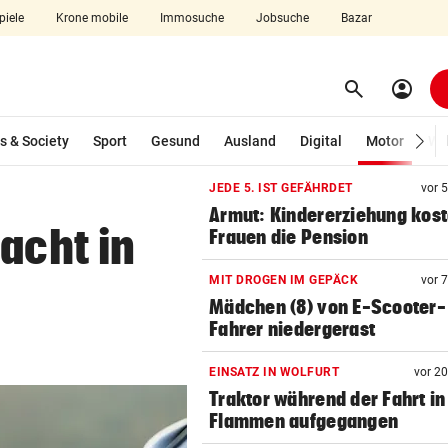
piele
Krone mobile
Immosuche
Jobsuche
Bazar
search
account_circle
Menü aufklappen
Suchen
(ausg
s & Society
Sport
Gesund
Ausland
Digital
Motor
Wir
JEDE 5. IST GEFÄHRDET
vor 
len
Armut: Kindererziehung kost
acht in
Frauen die Pension
MIT DROGEN IM GEPÄCK
vor 
Mädchen (8) von E-Scooter-
Fahrer niedergerast
EINSATZ IN WOLFURT
vor 2
Traktor während der Fahrt in
Flammen aufgegangen