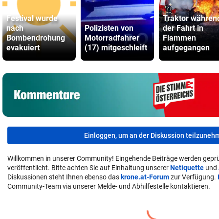
Festival wurde
Traktor währen
nach
Polizisten von
der Fahrt in
Bombendrohung
Motorradfahrer
Flammen
evakuiert
(17) mitgeschleift
aufgegangen
Einloggen, um an der Diskussion teilzuneh
Willkommen in unserer Community! Eingehende Beiträge werden geprü
veröffentlicht. Bitte achten Sie auf Einhaltung unserer
Netiquette
und
Diskussionen steht Ihnen ebenso das
krone.at-Forum
zur Verfügung.
Community-Team via unserer Melde- und Abhilfestelle kontaktieren.