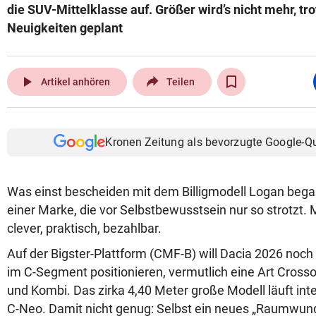
die SUV-Mittelklasse auf. Größer wird’s nicht mehr, tr
Neuigkeiten geplant
play_arrow
Artikel anhören
Teilen
Kronen Zeitung als bevorzugte Google-Q
Was einst bescheiden mit dem Billigmodell Logan began
einer Marke, die vor Selbstbewusstsein nur so strotzt. Mo
clever, praktisch, bezahlbar.
Auf der Bigster-Plattform (CMF-B) will Dacia 2026 noch
im C-Segment positionieren, vermutlich eine Art Cross
und Kombi. Das zirka 4,40 Meter große Modell läuft i
C-Neo. Damit nicht genug: Selbst ein neues „Raumwunde