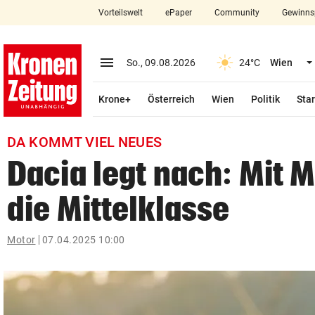
Vorteilswelt
ePaper
Community
Gewinns
close
Schließen
menu
Menü aufklappen
So., 09.08.2026
24°C
Wien
Abonnieren
Krone+
Österreich
Wien
Politik
Star
account_circle
arrow_right
Anmelden
DA KOMMT VIEL NEUES
pin_drop
arrow_right
Bundesland auswäh
Wien
Dacia legt nach: Mit M
bookmark
Merkliste
die Mittelklasse
Suchbegriff
Motor
07.04.2025 10:00
search
eingeben