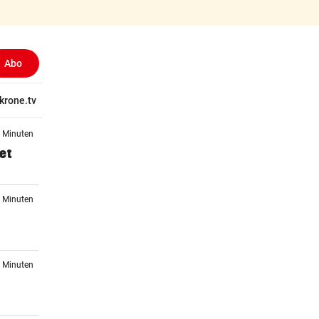
Abo
ewählt)
tschaft
krone.tv
Wissen
Gericht
Kolumnen
Freizeit
Reise
Ti
5 Minuten
et
7 Minuten
0 Minuten