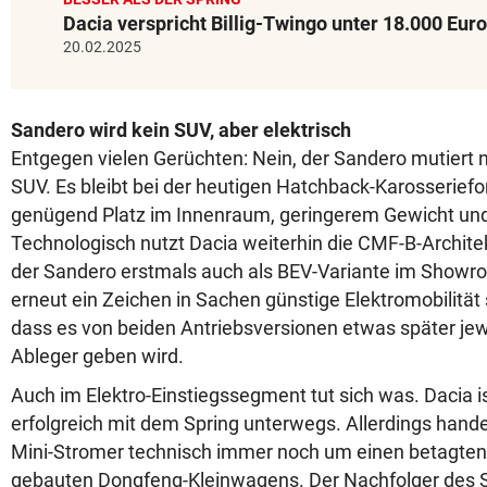
Dacia verspricht Billig-Twingo unter 18.000 Euro
20.02.2025
Sandero wird kein SUV, aber elektrisch
Entgegen vielen Gerüchten: Nein, der Sandero mutiert n
SUV. Es bleibt bei der heutigen Hatchback-Karosserief
genügend Platz im Innenraum, geringerem Gewicht und 
Technologisch nutzt Dacia weiterhin die CMF-B-Architekt
der Sandero erstmals auch als BEV-Variante im Showr
erneut ein Zeichen in Sachen günstige Elektromobilität
dass es von beiden Antriebsversionen etwas später jew
Ableger geben wird.
Auch im Elektro-Einstiegssegment tut sich was. Dacia ist
erfolgreich mit dem Spring unterwegs. Allerdings hande
Mini-Stromer technisch immer noch um einen betagten 
gebauten Dongfeng-Kleinwagens. Der Nachfolger des S