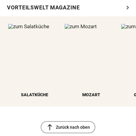
chevron_right
VORTEILSWELT MAGAZINE
SALATKÜCHE
MOZART
north
Zurück nach oben