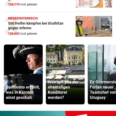
154.119
mal gelesen
NIEDERÖSTERREICH
500 Helfer kämpfen bei Gluthitze
gegen Inferno
136.602
mal gelesen
Was soll aus der
Ex-Stürmerst
Santonino erzählt,
ehemaligen
Forlan neuer
was in Kärnten
Konditorei
Teamchef vo
einst geschah
werden?
Uruguay