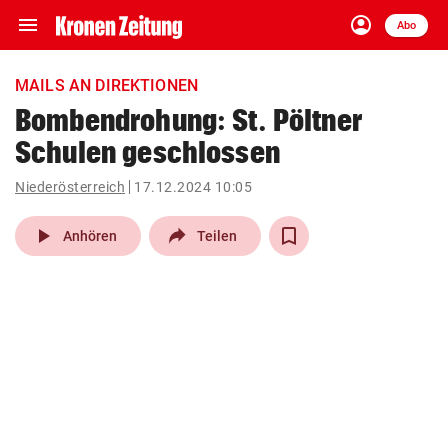
menu
account_circle
Navigation
Anmelden
Abo
close
Schließen
ein-/ausklappen
MAILS AN DIREKTIONEN
Abonnieren
Bombendrohung: St. Pöltner
Schulen geschlossen
account_circle
arrow_right
Anmelden
Niederösterreich
17.12.2024 10:05
pin_drop
arrow_right
Bundesland auswäh
Wien
play_arrow
Anhören
Teilen
bookmark
Merkliste
Suchbegriff
search
eingeben