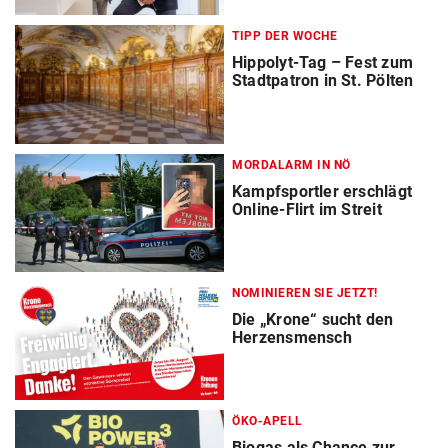
TIPP DER WOCHE
Hippolyt-Tag – Fest zum
Stadtpatron in St. Pölten
MORDALARM IN NÖ
Kampfsportler erschlägt
Online-Flirt im Streit
NOMINIEREN SIE JETZT!
Die „Krone“ sucht den
Herzensmensch
ÖKO-APELL
Biogas als Chance zur