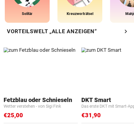
Solitär
Kreuzworträtsel
Mahj
chevron_right
VORTEILSWELT „ALLE ANZEIGEN“
Fetzblau oder Schnieseln
DKT Smart
Wetter verstehen - von Sigi Fink
Das erste DKT mit Smart-Ap
€25,00
€31,90