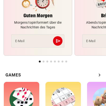
Guten Morgen
Br
Morgens topinformiert über die
Abends topin
Nachrichten des Tages
Nachrich
send
E-Mail
E-Mail
Abschicken
chevron_right
GAMES