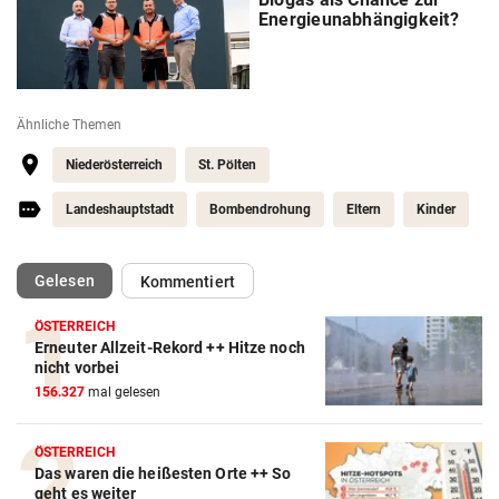
Energieunabhängigkeit?
Ähnliche Themen
Niederösterreich
St. Pölten
Landeshauptstadt
Bombendrohung
Eltern
Kinder
(ausgewählt)
Gelesen
Kommentiert
ÖSTERREICH
Erneuter Allzeit-Rekord ++ Hitze noch
nicht vorbei
156.327
mal gelesen
ÖSTERREICH
Das waren die heißesten Orte ++ So
geht es weiter