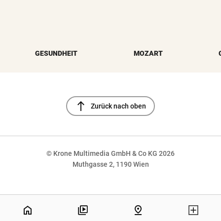
GESUNDHEIT
MOZART
north
Zurück nach oben
© Krone Multimedia GmbH & Co KG 2026
Muthgasse 2, 1190 Wien
NaN%
home
pin_drop