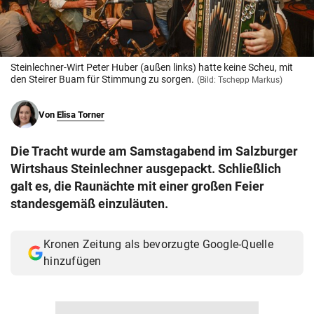
© Krone Multimedia GmbH & Co KG 2026
Muthgasse 2, 1190 Wien
Steinlechner-Wirt Peter Huber (außen links) hatte keine Scheu, mit
den Steirer Buam für Stimmung zu sorgen.
(Bild: Tschepp Markus)
Von
Elisa Torner
Die Tracht wurde am Samstagabend im Salzburger
Wirtshaus Steinlechner ausgepackt. Schließlich
galt es, die Raunächte mit einer großen Feier
standesgemäß einzuläuten.
Kronen Zeitung als bevorzugte Google-Quelle
hinzufügen