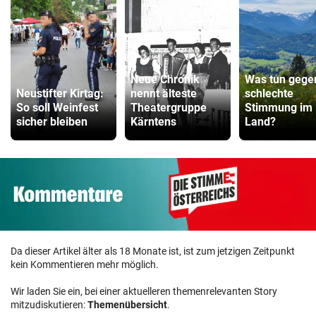
Neue Chronik
Was tun gege
Neustifter Kirtag:
nennt älteste
schlechte
So soll Weinfest
Theatergruppe
Stimmung im
sicher bleiben
Kärntens
Land?
Da dieser Artikel älter als 18 Monate ist, ist zum jetzigen Zeitpunkt
kein Kommentieren mehr möglich.
Wir laden Sie ein, bei einer aktuelleren themenrelevanten Story
mitzudiskutieren:
Themenübersicht
.