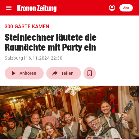
menu
account_circle
Navigation
Anmelden
Abo
close
Schließen
ein-/ausklappen
300 GÄSTE KAMEN
Abonnieren
Steinlechner läutete die
Raunächte mit Party ein
account_circle
arrow_right
Anmelden
Salzburg
16.11.2024 22:30
pin_drop
arrow_right
Bundesland auswäh
Wien
play_arrow
Anhören
Teilen
bookmark
Merkliste
Suchbegriff
search
eingeben