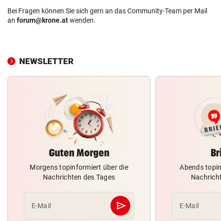
Bei Fragen können Sie sich gern an das Community-Team per Mail
an
forum@krone.at
wenden.
NEWSLETTER
Guten Morgen
Br
Morgens topinformiert über die
Abends topin
Nachrichten des Tages
Nachrich
send
E-Mail
E-Mail
Abschicken