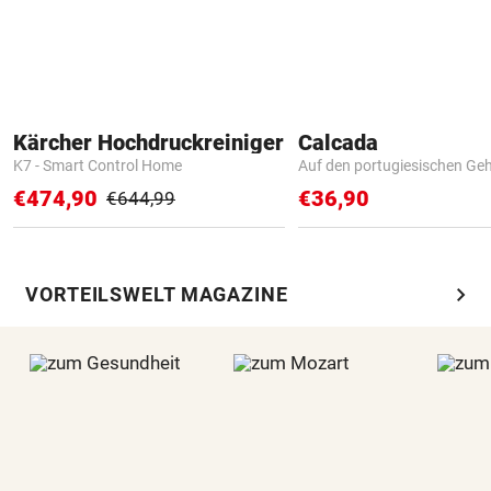
Kärcher Hochdruckreiniger
Calcada
K7 - Smart Control Home
Auf den portugiesischen G
€474,90
€36,90
€644,99
chevron_right
VORTEILSWELT MAGAZINE