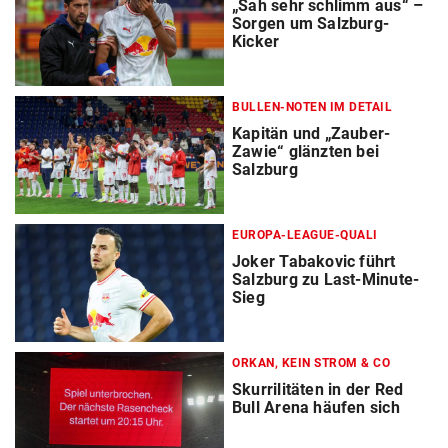
„Sah sehr schlimm aus“ –
Sorgen um Salzburg-
Kicker
BULLEN-NOTEN IM DETAIL
Kapitän und „Zauber-
Zawie“ glänzten bei
Salzburg
EUROPA-LEAGUE-QUALI
Joker Tabakovic führt
Salzburg zu Last-Minute-
Sieg
ORKAN, KEIN STROM & CO
Skurrilitäten in der Red
Bull Arena häufen sich