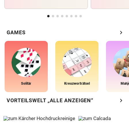
chevron_right
GAMES
Solitär
Kreuzworträtsel
Mahj
chevron_right
VORTEILSWELT „ALLE ANZEIGEN“