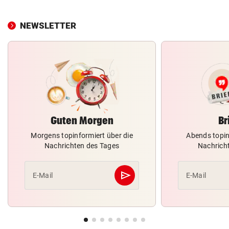
NEWSLETTER
Guten Morgen
Br
Morgens topinformiert über die
Abends topin
Nachrichten des Tages
Nachrich
send
E-Mail
E-Mail
Abschicken