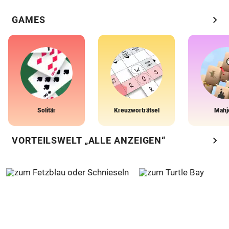
chevron_right
GAMES
Solitär
Kreuzworträtsel
Mahj
chevron_right
VORTEILSWELT „ALLE ANZEIGEN“