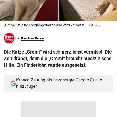
© Krone Multimedia GmbH & Co KG 2026
Muthgasse 2, 1190 Wien
„Cremi“ ist eine Freigängerkatze und wird vermisst!
(Bild: zvg)
Von
Kärntner Krone
Die Katze „Cremi“ wird schmerzlichst vermisst. Die
Zeit drängt, denn die „Cremi“ braucht medizinische
Hilfe. Ein Finderlohn wurde ausgesetzt.
Kronen Zeitung als bevorzugte Google-Quelle
hinzufügen