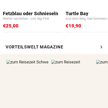
Fetzblau oder Schnieseln
Turtle Bay
Wetter verstehen - von Sigi Fink
Aus dem Weg, hier kommen w
€25,00
€19,90
chevron_right
VORTEILSWELT MAGAZINE