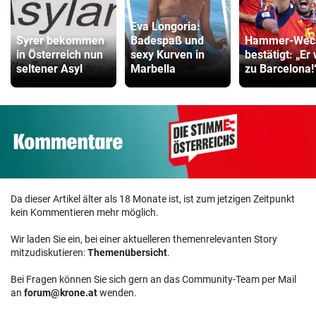
Eva Longoria:
Syrer bekommen
Badespaß und
Hammer-Wec
in Österreich nun
sexy Kurven in
bestätigt: „Er 
seltener Asyl
Marbella
zu Barcelona!
Da dieser Artikel älter als 18 Monate ist, ist zum jetzigen Zeitpunkt
kein Kommentieren mehr möglich.
Wir laden Sie ein, bei einer aktuelleren themenrelevanten Story
mitzudiskutieren:
Themenübersicht
.
Bei Fragen können Sie sich gern an das Community-Team per Mail
an
forum@krone.at
wenden.