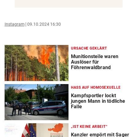
Instagram
09.10.2024 16:30
URSACHE GEKLÄRT
Munitionsteile waren
Auslöser für
Föhrenwaldbrand
HASS AUF HOMOSEXUELLE
Kampfsportler lockt
jungen Mann in tödliche
Falle
„IST KEINE ARBEIT“
Kanzler empört mit Sager