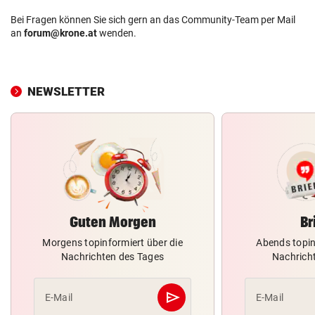
Bei Fragen können Sie sich gern an das Community-Team per Mail
an
forum@krone.at
wenden.
NEWSLETTER
Guten Morgen
Br
Morgens topinformiert über die
Abends topin
Nachrichten des Tages
Nachrich
send
E-Mail
E-Mail
Abschicken