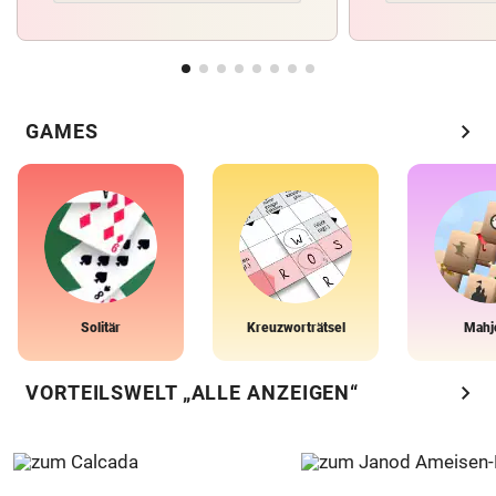
chevron_right
GAMES
Solitär
Kreuzworträtsel
Mahj
chevron_right
VORTEILSWELT „ALLE ANZEIGEN“