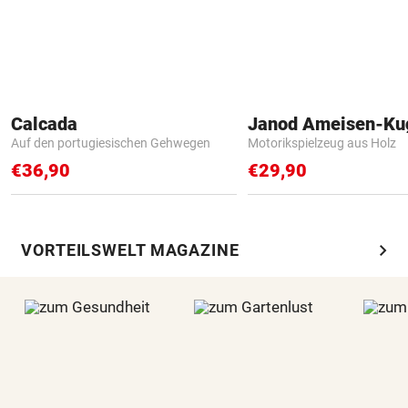
Calcada
Janod Ameisen-Ku
Auf den portugiesischen Gehwegen
Motorikspielzeug aus Holz
€36,90
€29,90
chevron_right
VORTEILSWELT MAGAZINE