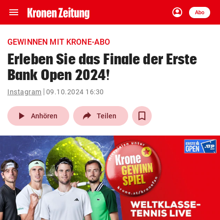
menu
account_circle
Navigation
Anmelden
Abo
close
Schließen
ein-/ausklappen
GEWINNEN MIT KRONE-ABO
Abonnieren
Erleben Sie das Finale der Erste
Bank Open 2024!
account_circle
arrow_right
Anmelden
Instagram
09.10.2024 16:30
pin_drop
arrow_right
Bundesland auswäh
Wien
play_arrow
Anhören
Teilen
bookmark
Merkliste
Suchbegriff
search
eingeben