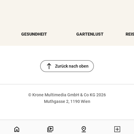
GESUNDHEIT
GARTENLUST
REI
north
Zurück nach oben
© Krone Multimedia GmbH & Co KG 2026
Muthgasse 2, 1190 Wien
NaN%
home
pin_drop