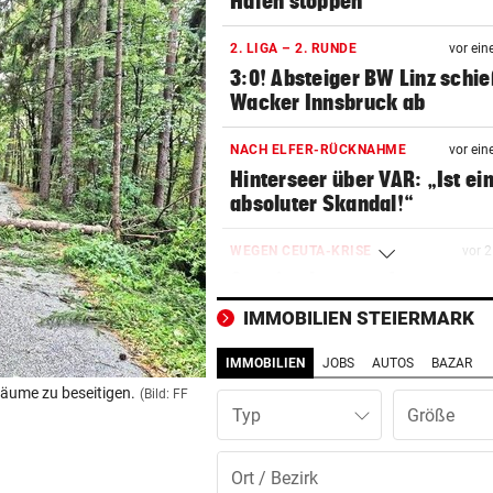
Häfen stoppen
2. LIGA – 2. RUNDE
vor ein
3:0! Absteiger BW Linz schie
Wacker Innsbruck ab
NACH ELFER-RÜCKNAHME
vor ein
Hinterseer über VAR: „Ist ei
absoluter Skandal!“
WEGEN CEUTA-KRISE
vor 
Spanien kontert: Jetzt
Grenzkontrollen für Italien
IMMOBILIEN STEIERMARK
SONNTAG NOCH IM KASTEN
vor 
IMMOBILIEN
JOBS
AUTOS
BAZAR
Klubs aus Holland und Italie
Bäume zu beseitigen.
(Bild: FF
locken WAC-Goalie
Typ
BEI BARESI-ABSCHIED
vor 
Brasilien-Legende schockt 