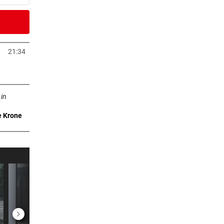
2 Stunden
)
21:34
neuem Tab öffnen
2 Stunden
n neuem Tab öffnen
eich
 in
e Krone
2 Stunden
rby
3 Stunden
n um
3 Stunden