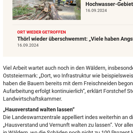
Hochwasser-Gebie
16.09.2024
ORT WIEDER GETROFFEN
Thörl wieder überschwemmt: „Viele haben Angs
16.09.2024
Viel Arbeit wartet auch noch in den Wäldern, insbesonde
Oststeiermark: „Dort, wo Infrastruktur wie beispielswei
haben die Bauern bereits mit dem Freischneiden begon
Aufarbeitung erfolgt kontinuierlich“, erklärt Forstchef S
Landwirtschaftskammer.
„Hausverstand walten lassen“
Die Landeswarnzentrale appelliert indes weiterhin an d
„Hausverstand und Vernunft walten zu lassen“. Vor all
in Wäldern, wo die Schäden noch nicht zu 100 Prozent lok