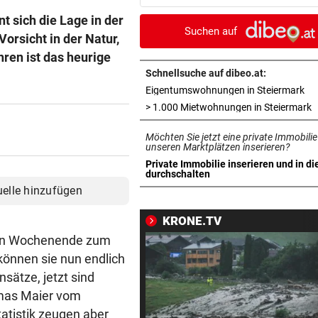
mit Mallet-Finger
 sich die Lage in der
Suchen auf
orsicht in der Natur,
KIND UND PARTNER TOT
vor 
ren ist das heurige
Traktor-Unglück: Mutter (36
meldet sich zu Wort
Schnellsuche auf dibeo.at:
in 
Eigentumswohnungen in Steiermark
STRATEGIE FEHLT
vor 
i
> 1.000 Mietwohnungen in Steiermark
Schutz vor Drohnen? Österr
Möchten Sie jetzt eine private Immobilie
hat keinen Plan
unseren Marktplätzen inserieren?
Private Immobilie inserieren und in di
LÄNDLE-KICKER SIEGEN
vor 
in neuem Tab öffnen
durchschalten
3:1 nach 0:1! Altach dreht De
uelle hinzufügen
gegen WSG Tirol
KRONE.TV
KRITIK AUS POLITIK
vor 
nen Wochenende zum
Theater stellt Planschbecke
önnen sie nun endlich
300.000 Euro auf
ätze, jetzt sind
mas Maier vom
NACH WIEN AUF MYKONOS
vor 
atistik zeugen aber