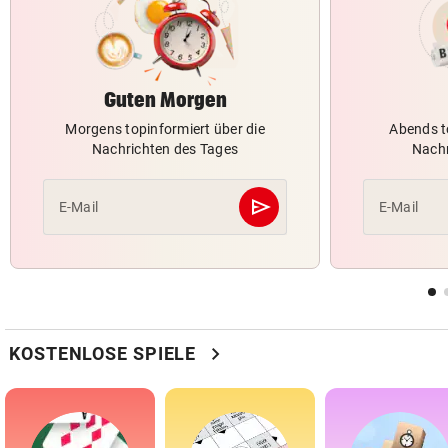
Guten Morgen
Morgens topinformiert über die
Abends t
Nachrichten des Tages
Nachr
send
E-Mail
E-Mail
Abschicken
chevron_right
KOSTENLOSE SPIELE