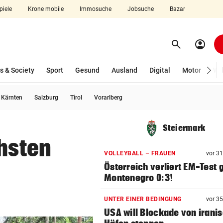
piele
Krone mobile
Immosuche
Jobsuche
Bazar
search
account_circle
Menü aufklappen
Suchen
s & Society
Sport
Gesund
Ausland
Digital
Motor
Wir
usgewählt)
Kärnten
Salzburg
Tirol
Vorarlberg
len
Steiermark
chsten
VOLLEYBALL – FRAUEN
vor 3
Österreich verliert EM-Test
Montenegro 0:3!
UNTER EINER BEDINGUNG
vor 3
USA will Blockade von irani