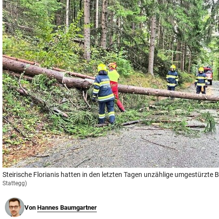
© Krone Multimedia GmbH & Co KG 2026
Muthgasse 2, 1190 Wien
Steirische Florianis hatten in den letzten Tagen unzählige umgestürzte 
Stattegg)
Von
Hannes Baumgartner