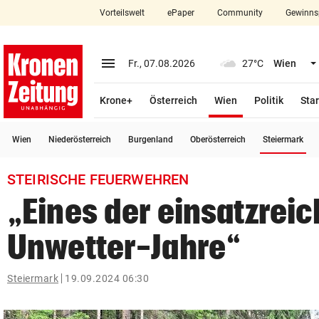
Vorteilswelt
ePaper
Community
Gewinns
close
Schließen
menu
Menü aufklappen
Fr., 07.08.2026
27°C
Wien
Abonnieren
(ausgewählt)
Krone+
Österreich
Wien
Politik
Star
account_circle
arrow_right
Anmelden
(a
Wien
Niederösterreich
Burgenland
Oberösterreich
Steiermark
pin_drop
arrow_right
Bundesland auswäh
Wien
STEIRISCHE FEUERWEHREN
bookmark
Merkliste
„Eines der einsatzrei
Unwetter-Jahre“
Suchbegriff
search
eingeben
Steiermark
19.09.2024 06:30