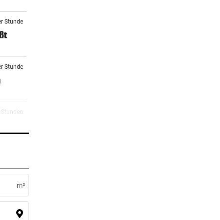
er Stunde
ßt
er Stunde
n
2 Stunden
2 Stunden
n
m²
2 Stunden
Fans