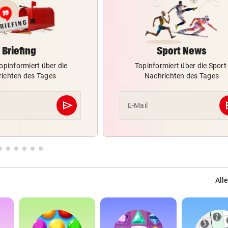
Briefing
Sport News
opinformiert über die
Topinformiert über die Sport
ichten des Tages
Nachrichten des Tages
send
s
E-Mail
Abschicken
Alle