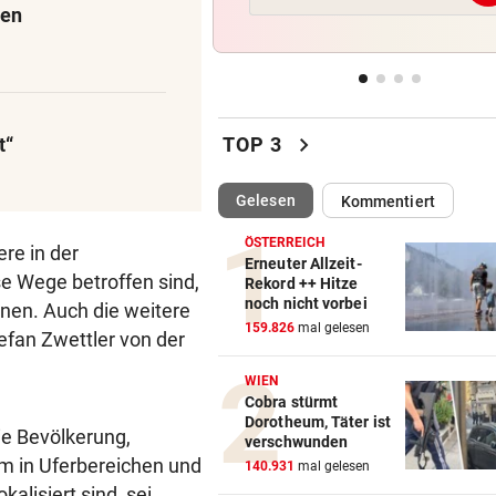
ten
Wieder Muren nach Unwette
Dramatik im Valser Tal
IN GREENSBORO
vor 
Straka verpasst bei PGA-Tur
chevron_right
den Cut vorzeitig
t“
TOP 3
SCHRIEB WM-GESCHICHTE
vor 
(ausgewählt)
Gelesen
Kommentiert
Bayern kassiert Millionen – 
Transfer-Clou
ÖSTERREICH
re in der
Erneuter Allzeit-
se Wege betroffen sind,
Rekord ++ Hitze
AUFREGUNG IM NETZ
vor 
noch nicht vorbei
nen. Auch die weitere
Spider-Man im BMW-Cockpit
159.826
mal gelesen
tefan Zwettler von der
Anwalt auf den Plan
WIEN
Cobra stürmt
Dorotheum, Täter ist
ie Bevölkerung,
verschwunden
em in Uferbereichen und
140.931
mal gelesen
alisiert sind, sei