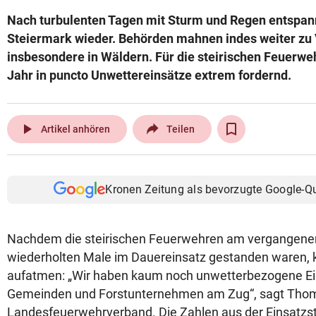
Nach turbulenten Tagen mit Sturm und Regen entspannt
Steiermark wieder. Behörden mahnen indes weiter zu V
insbesondere in Wäldern. Für die steirischen Feuerweh
Jahr in puncto Unwettereinsätze extrem fordernd.
play_arrow
Artikel anhören
Teilen
Kronen Zeitung als bevorzugte Google-Q
Nachdem die steirischen Feuerwehren am vergange
wiederholten Male im Dauereinsatz gestanden waren, k
aufatmen: „Wir haben kaum noch unwetterbezogene Eins
Gemeinden und Forstunternehmen am Zug“, sagt Tho
Landesfeuerwehrverband. Die Zahlen aus der Einsatzst