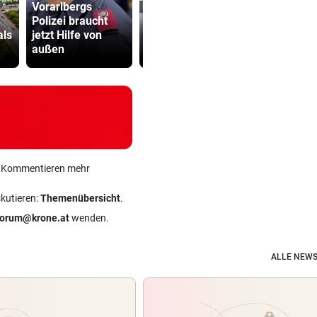
Vorarlbergs
Primärversorgung
Polizei braucht
: Welche
Sager wirkt
als
jetzt Hilfe von
Standorte vor
Mütter-Auf
außen
Start sind
gegen Kanz
ein Kommentieren mehr
skutieren:
Themenübersicht
.
forum@krone.at
wenden.
ALLE NEWS