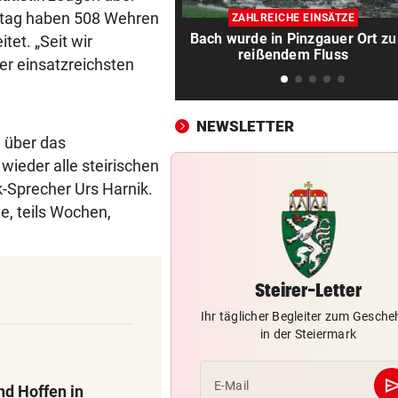
Luxus am Meer! Sabalenka
stag haben 508 Wehren
ZAHLREICHE EINSÄTZE
gewährt private Einblicke
Bach wurde in Pinzgauer Ort zu
tet. „Seit wir
reißendem Fluss
„IHR SEID DER HAMMER!“
vor 
er einsatzreichsten
Feuerwehr befreite Kalb aus
misslicher Lage
NEWSLETTER
 über das
FUSSBALL-FANS FEIERN
vor 
wieder alle steirischen
Hochgefühle dank Comebac
eines Kult-Sponsors
k-Sprecher Urs Harnik.
e, teils Wochen,
LIEFERING VERLIERT
vor 
Enttäuschende Zweitliga-
Rückkehr nach Grödig
Steirer-Letter
2. LIGA – 2. RUNDE
vor 
Ihr täglicher Begleiter zum Gesch
Fehlstart komplett! Nächste 
in der Steiermark
für St. Pölten
se
E-Mail
WANDERER AUSGEFLOGEN
vor 
d Hoffen in