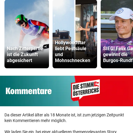
Hollywoodstar
Nach Zitterpartie
liebt Pestsäule
SIEG! Felix Ga
ist die Zukunft
und
gewinnt die
abgesichert
Mohnschnecken
Burgos-Rundf
Da dieser Artikel älter als 18 Monate ist, ist zum jetzigen Zeitpunkt
kein Kommentieren mehr möglich.
Wir laden Sie ein, bei einer aktuelleren themenrelevanten Story