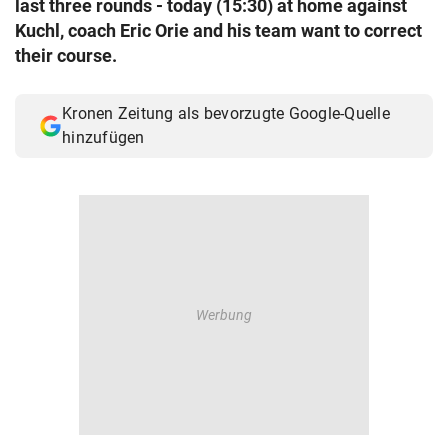
last three rounds - today (15:30) at home against
© Krone Multimedia GmbH & Co KG 2026
Kuchl, coach Eric Orie and his team want to correct
Muthgasse 2, 1190 Wien
their course.
Kronen Zeitung als bevorzugte Google-Quelle
hinzufügen