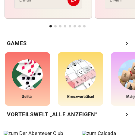
Abschicken
chevron_right
GAMES
Solitär
Kreuzworträtsel
Mahj
chevron_right
VORTEILSWELT „ALLE ANZEIGEN“