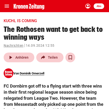
menu
account_circle
Navigation
Anmelden
Abo
close
Schließen
ein-/ausklappen
KUCHL IS COMING
Abonnieren
The Rothosen want to get back to
winning ways
account_circle
arrow_right
Anmelden
Nachrichten
14.09.2024 12:55
pin_drop
arrow_right
Bundesland auswäh
Wien
play_arrow
Anhören
Teilen
bookmark
Merkliste
Von
Dominik Omerzell
Suchbegriff
search
FC Dornbirn got off to a flying start with three wins
eingeben
in their first regional league season since being
relegated from League Two. However, the team
from Messestadt only picked up one point from the