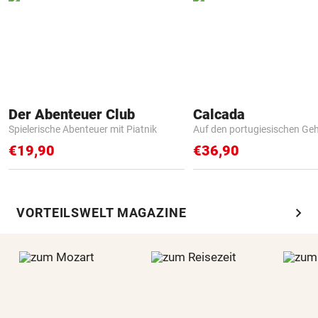
Der Abenteuer Club
Calcada
Spielerische Abenteuer mit Piatnik
Auf den portugiesischen G
€19,90
€36,90
chevron_right
VORTEILSWELT MAGAZINE