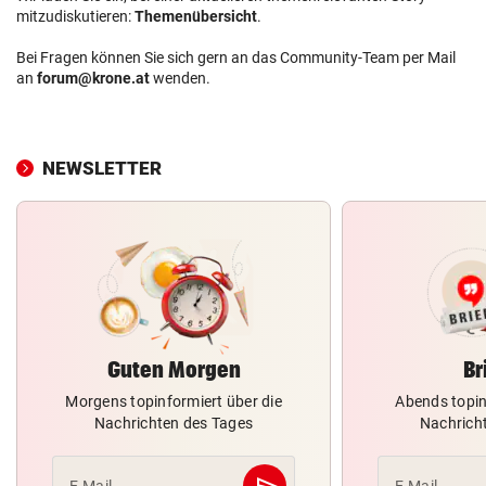
mitzudiskutieren:
Themenübersicht
.
Bei Fragen können Sie sich gern an das Community-Team per Mail
an
forum@krone.at
wenden.
NEWSLETTER
Guten Morgen
Br
Morgens topinformiert über die
Abends topin
Nachrichten des Tages
Nachrich
send
E-Mail
E-Mail