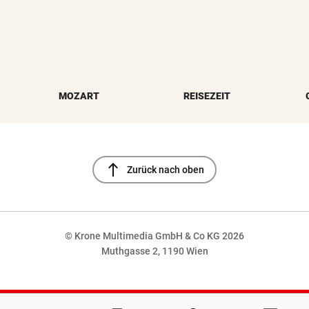
MOZART
REISEZEIT
north
Zurück nach oben
© Krone Multimedia GmbH & Co KG 2026
Muthgasse 2, 1190 Wien
NaN%