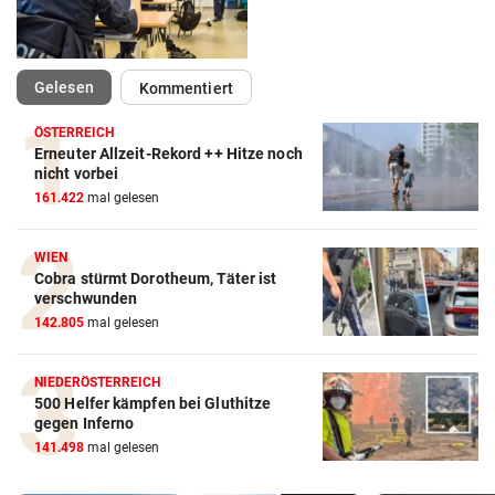
(ausgewählt)
Gelesen
Kommentiert
ÖSTERREICH
Erneuter Allzeit-Rekord ++ Hitze noch
nicht vorbei
161.422
mal gelesen
WIEN
Cobra stürmt Dorotheum, Täter ist
verschwunden
142.805
mal gelesen
NIEDERÖSTERREICH
500 Helfer kämpfen bei Gluthitze
gegen Inferno
141.498
mal gelesen