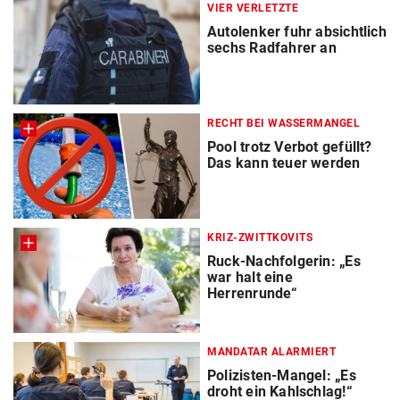
VIER VERLETZTE
Autolenker fuhr absichtlich
sechs Radfahrer an
RECHT BEI WASSERMANGEL
Pool trotz Verbot gefüllt?
Das kann teuer werden
KRIZ-ZWITTKOVITS
Ruck-Nachfolgerin: „Es
war halt eine
Herrenrunde“
MANDATAR ALARMIERT
Polizisten-Mangel: „Es
droht ein Kahlschlag!“