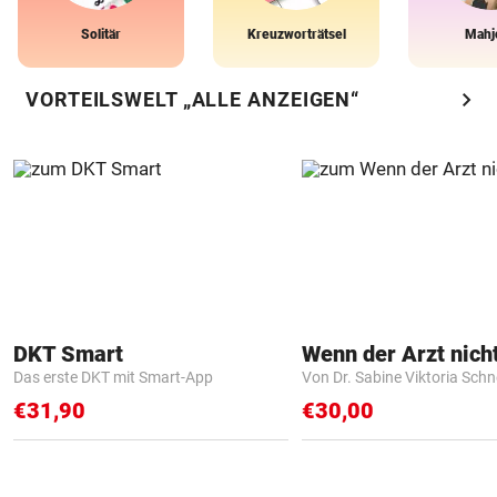
Solitär
Kreuzworträtsel
Mahj
chevron_right
VORTEILSWELT „ALLE ANZEIGEN“
DKT Smart
Das erste DKT mit Smart-App
Von Dr. Sabine Viktoria Schn
€31,90
€30,00