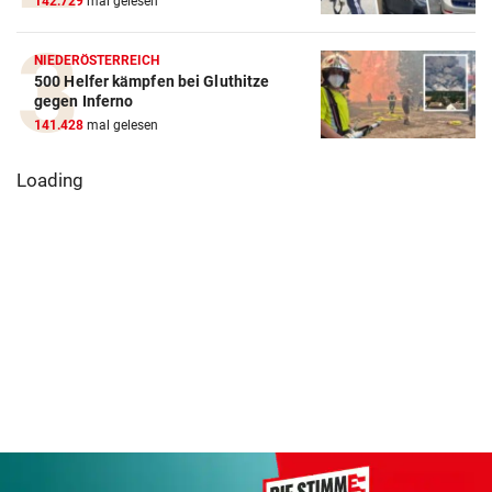
142.729
mal gelesen
NIEDERÖSTERREICH
500 Helfer kämpfen bei Gluthitze
gegen Inferno
141.428
mal gelesen
Über 80
Dürre bringt jetzt
Bewerbungen
auch Schlachthöfe
Startup-Szen
ans Limit
test
Gast in Kitz