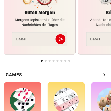
Guten Morgen
Br
Morgens topinformiert über die
Abends topin
Nachrichten des Tages
Nachrich
send
E-Mail
E-Mail
Abschicken
chevron_right
GAMES