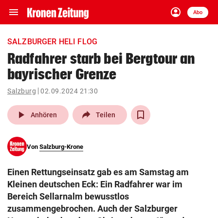
menu
account_circle
Navigation
Anmelden
Abo
close
Schließen
ein-/ausklappen
SALZBURGER HELI FLOG
Abonnieren
Radfahrer starb bei Bergtour an
bayrischer Grenze
account_circle
arrow_right
Anmelden
Salzburg
02.09.2024 21:30
pin_drop
arrow_right
Bundesland auswäh
Wien
play_arrow
Anhören
Teilen
bookmark
Merkliste
Von
Salzburg-Krone
Suchbegriff
search
Einen Rettungseinsatz gab es am Samstag am
eingeben
Kleinen deutschen Eck: Ein Radfahrer war im
Bereich Sellarnalm bewusstlos
zusammengebrochen. Auch der Salzburger