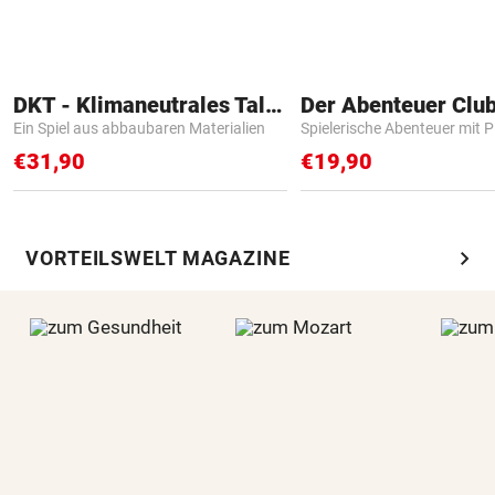
DKT - Klimaneutrales Talent
Der Abenteuer Clu
Ein Spiel aus abbaubaren Materialien
Spielerische Abenteuer mit P
€31,90
€19,90
chevron_right
VORTEILSWELT MAGAZINE