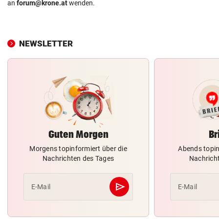
an
forum@krone.at
wenden.
NEWSLETTER
Guten Morgen
Br
Morgens topinformiert über die
Abends topin
Nachrichten des Tages
Nachrich
send
E-Mail
E-Mail
Abschicken