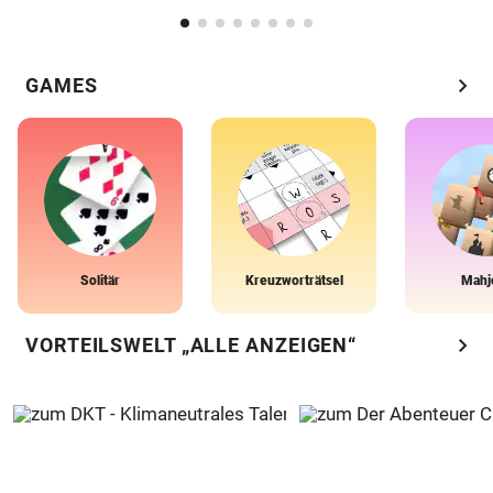
chevron_right
GAMES
Solitär
Kreuzworträtsel
Mahj
chevron_right
VORTEILSWELT „ALLE ANZEIGEN“