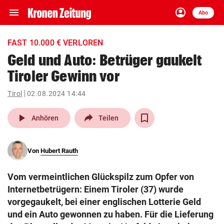
menu
account_circle
Navigation
Anmelden
Abo
close
Schließen
ein-/ausklappen
FAST 10.000 € VERLOREN
Abonnieren
Geld und Auto: Betrüger gaukelt
Tiroler Gewinn vor
account_circle
arrow_right
Anmelden
Tirol
02.08.2024 14:44
pin_drop
arrow_right
Bundesland auswäh
Wien
play_arrow
Anhören
Teilen
bookmark
Merkliste
Von
Hubert Rauth
Suchbegriff
search
Vom vermeintlichen Glückspilz zum Opfer von
eingeben
Internetbetrügern: Einem Tiroler (37) wurde
vorgegaukelt, bei einer englischen Lotterie Geld
und ein Auto gewonnen zu haben. Für die Lieferung