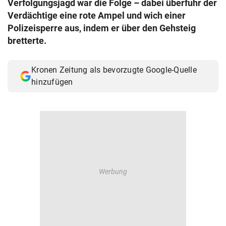
Verfolgungsjagd war die Folge – dabei überfuhr der
© Krone Multimedia GmbH & Co KG 2026
Verdächtige eine rote Ampel und wich einer
Muthgasse 2, 1190 Wien
Polizeisperre aus, indem er über den Gehsteig
bretterte.
Kronen Zeitung als bevorzugte Google-Quelle
hinzufügen