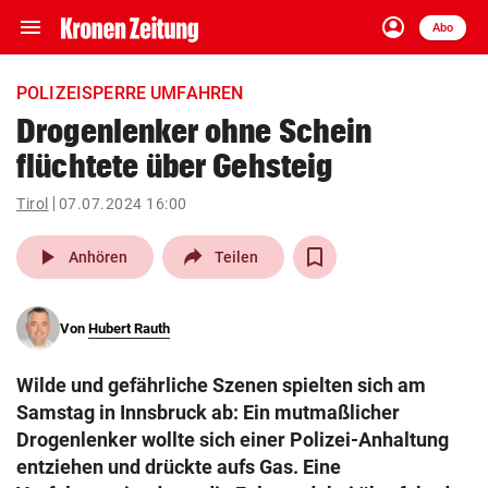
menu
account_circle
Navigation
Anmelden
Abo
close
Schließen
ein-/ausklappen
POLIZEISPERRE UMFAHREN
Abonnieren
Drogenlenker ohne Schein
flüchtete über Gehsteig
account_circle
arrow_right
Anmelden
Tirol
07.07.2024 16:00
pin_drop
arrow_right
Bundesland auswäh
Wien
play_arrow
Anhören
Teilen
bookmark
Merkliste
Von
Hubert Rauth
Suchbegriff
search
Wilde und gefährliche Szenen spielten sich am
eingeben
Samstag in Innsbruck ab: Ein mutmaßlicher
Drogenlenker wollte sich einer Polizei-Anhaltung
entziehen und drückte aufs Gas. Eine