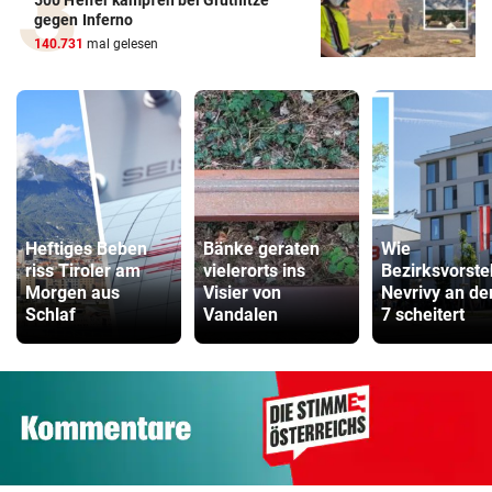
500 Helfer kämpfen bei Gluthitze
gegen Inferno
140.731
mal gelesen
Heftiges Beben
Bänke geraten
Wie
riss Tiroler am
vielerorts ins
Bezirksvorste
Morgen aus
Visier von
Nevrivy an d
Schlaf
Vandalen
7 scheitert