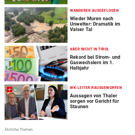
WANDERER AUSGEFLOGEN
Wieder Muren nach
Unwetter: Dramatik im
Valser Tal
ABER NICHT IN TIROL
Rekord bei Strom- und
Gaswechslern im 1.
Halbjahr
WK-LEITER RAUSGEWORFEN
Aussagen von Thaler
sorgen vor Gericht für
Staunen
Ähnliche Themen