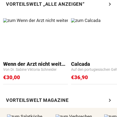
chevron_right
VORTEILSWELT „ALLE ANZEIGEN“
Wenn der Arzt nicht weiter weiß
Calcada
Von Dr. Sabine Viktoria Schneider
Auf den portugiesischen G
€30,00
€36,90
chevron_right
VORTEILSWELT MAGAZINE