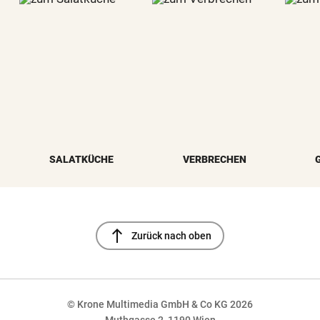
SALATKÜCHE
VERBRECHEN
north
Zurück nach oben
© Krone Multimedia GmbH & Co KG 2026
Muthgasse 2, 1190 Wien