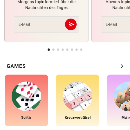
Morgens topinformiert über die
Abends topin
Nachrichten des Tages
Nachrich
send
E-Mail
E-Mail
Abschicken
chevron_right
GAMES
Solitär
Kreuzworträtsel
Mahj