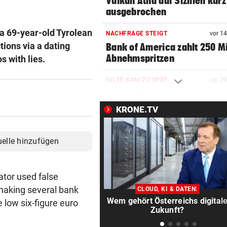
Vulkan Ätna auf Sizilien kurz
ausgebrochen
 a 69-year-old Tyrolean
NACHFRAGE STEIGT
vor 1
tions via a dating
Bank of America zahlt 250 Mi
Abnehmspritzen
s with lies.
HILFE KAM ZU SPÄT
vor 2
Wien: 55-Jähriger bei
Wohnungsbrand gestorben
KRONE.TV
„MEIN BABY-GIRL“
vor 2
Jamie Olivers älteste Tochte
uelle hinzufügen
Poppy wird heiraten
AUF DER NORDSCHLEIFE
vor 2
tor used false
Mercedes CLA schneller als 
 making several bank
CLOUD, KI & DATEN:
Model S Plaid!
Wem gehört Österreichs digital
 low six-figure euro
Zukunft?
RÜCKSCHLAG BEI MASTERS
vor 2