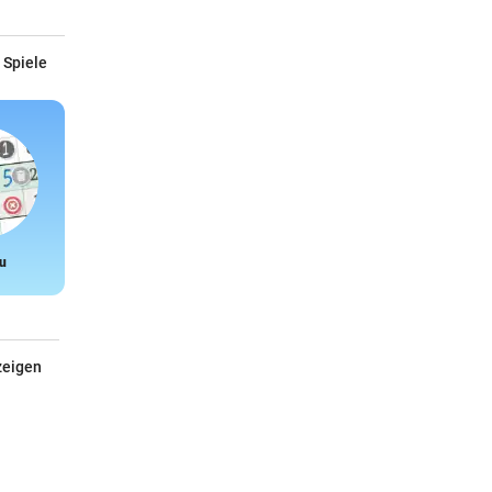
 Spiele
u
Snake
zeigen