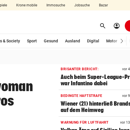
piele
Krone mobile
Immosuche
Jobsuche
Bazar
search
account_circle
Menü aufklappen
Suchen
s & Society
Sport
Gesund
Ausland
Digital
Motor
Wir
len
BRISANTER BERICHT:
vor 
Auch beim Super-League-Pr
 woman
war Infantino dabei
ros
BEDINGTE HAFTSTRAFE
vor 
Wiener (21) hinterließ Brand
auf dem Heimweg
WARNUNG FÜR LUFTFAHRT
vor 1