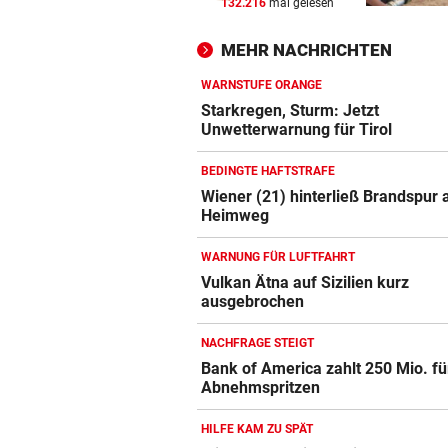
132.216
mal gelesen
BERGTOUR IN AFRIKA
vor ein
Leonies großer Gipfelsieg für
MEHR NACHRICHTEN
Menschlichkeit
WARNSTUFE ORANGE
WARUM MAN MITMACHT
vor ein
Starkregen, Sturm: Jetzt
Gähnen ist ansteckend – und
Unwetterwarnung für Tirol
ganz ohne Viren!
BEDINGTE HAFTSTRAFE
NACH OPENAI, ANTHROPIC
vor ein
Wiener (21) hinterließ Brandspur
Heimweg
Kontrollverlust: Meta-KI füh
Cyberangriff aus!
WARNUNG FÜR LUFTFAHRT
Vulkan Ätna auf Sizilien kurz
ausgebrochen
NACHFRAGE STEIGT
Bank of America zahlt 250 Mio. fü
Abnehmspritzen
HILFE KAM ZU SPÄT