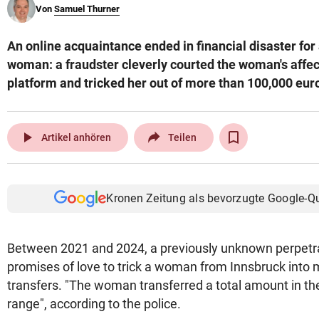
Von
Samuel Thurner
© Krone Multimedia GmbH & Co KG 2026
Muthgasse 2, 1190 Wien
An online acquaintance ended in financial disaster for
woman: a fraudster cleverly courted the woman's affec
platform and tricked her out of more than 100,000 euro
play_arrow
Artikel anhören
Teilen
Kronen Zeitung als bevorzugte Google-Q
Between 2021 and 2024, a previously unknown perpetra
promises of love to trick a woman from Innsbruck into
transfers. "The woman transferred a total amount in the
range", according to the police.