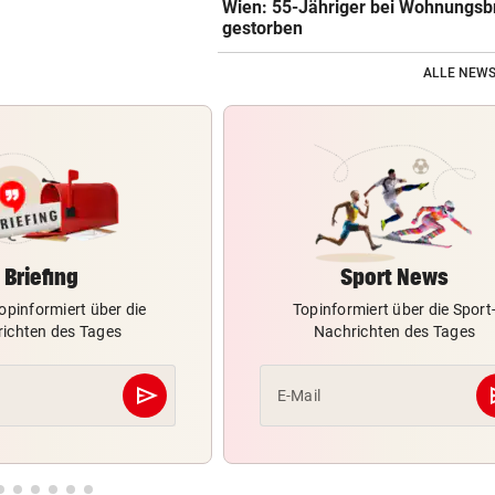
Wien: 55-Jähriger bei Wohnungsb
gestorben
ALLE NEWS
Briefing
Sport News
opinformiert über die
Topinformiert über die Sport
ichten des Tages
Nachrichten des Tages
send
s
E-Mail
Abschicken