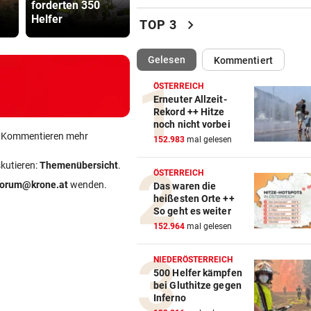
forderten 350
Kaiserstadt so zu
Jähriger er
So stellt sich der Iran die G
Helfer
Gold?
Internetfre
chevron_right
TOP 3
für Schiffe vor
(ausgewählt)
Gelesen
Kommentiert
LANDESWEITE RAZZIEN
vor ein
Taiwan kämpft gegen Chinas
ÖSTERREICH
auf Top-Techniker
Erneuter Allzeit-
Rekord ++ Hitze
noch nicht vorbei
DRAMA AM BODENSEE
vor ein
ein Kommentieren mehr
152.983
mal gelesen
Frau von Bord gefallen und 
Wellen verschluckt
skutieren:
Themenübersicht
.
ÖSTERREICH
forum@krone.at
wenden.
Das waren die
ASIA-PLÄNE STOCKEN
vor ein
heißesten Orte ++
Doch noch überraschende 
So geht es weiter
um Kult-Wirtshaus?
152.964
mal gelesen
FOLGE VON DONNERSTAG
vor ein
NIEDERÖSTERREICH
Sesseltag: Gemeinsam sitze
500 Helfer kämpfen
bei Gluthitze gegen
gemeinsam schwitzen
Inferno