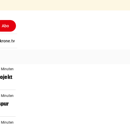
Abo
tschaft
krone.tv
Wissen
Gericht
Kolumnen
Freizeit
Reise
Ti
4 Minuten
ojekt
9 Minuten
spur
3 Minuten