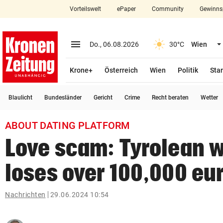
Vorteilswelt
ePaper
Community
Gewinns
close
Schließen
menu
Menü aufklappen
Do., 06.08.2026
30°C
Wien
Abonnieren
Krone+
Österreich
Wien
Politik
Star
account_circle
arrow_right
Anmelden
Blaulicht
Bundesländer
Gericht
Crime
Recht beraten
Wetter
pin_drop
arrow_right
Bundesland auswäh
Wien
ABOUT DATING PLATFORM
bookmark
Merkliste
Love scam: Tyrolean
loses over 100,000 eu
Suchbegriff
search
eingeben
Nachrichten
29.06.2024 10:54