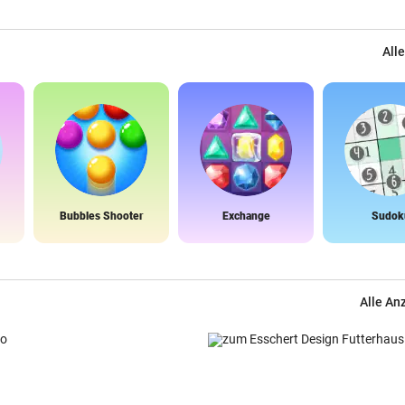
Alle
Bubbles Shooter
Exchange
Sudok
Alle An