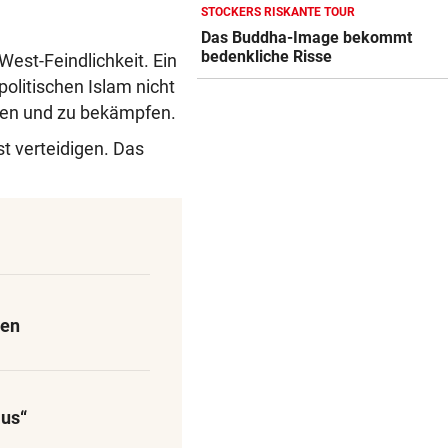
HEIMBILANZ IST SPITZE
STOCKERS RISKANTE TOUR
Gegen Salzburg mauern? Für
Das Buddha-Image bekommt
bedenkliche Risse
WAC keine Option
West-Feindlichkeit. Ein
olitischen Islam nicht
DESIGN-VOTING
nnen und zu bekämpfen.
Neue Euro-Geldscheine: Wir
t verteidigen. Das
dürfen mitentscheiden
NEUES ALBUM
Shaboozey: Zwischen Countr
Trap und Kopfkino
men
aus“