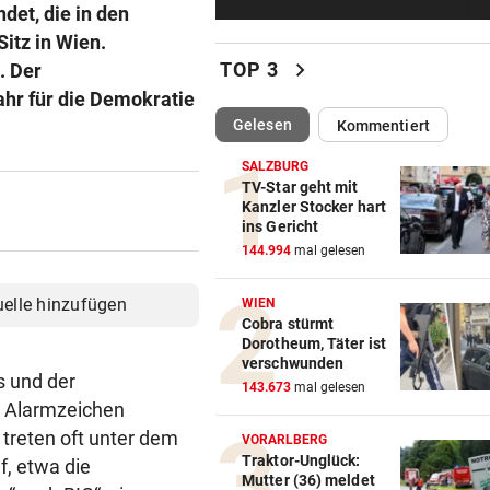
Statement! FIFA wittert Ka
det, die in den
gegen Infantino
Sitz in Wien.
chevron_right
TOP 3
. Der
„LUCKY PUNCH CLUB“
ahr für die Demokratie
Die große Kunst, richtig witz
(ausgewählt)
Gelesen
Kommentiert
sein
SALZBURG
DAS SAGT PARTEICHEF
TV-Star geht mit
Kanzler Stocker hart
Trotz Babler-Streit: „SPÖ wir
ins Gericht
OÖ zulegen“
144.994
mal gelesen
GEFAHR DURCH HITZE
uelle hinzufügen
WIEN
„Diese Menschen dürfen wir 
Cobra stürmt
vergessen“
Dorotheum, Täter ist
verschwunden
s und der
„HOT GIRL SUMMER“
143.673
mal gelesen
s Alarmzeichen
Diese Filme sind perfekt für 
 treten oft unter dem
Mädelsabend
VORARLBERG
Traktor-Unglück:
, etwa die
Mutter (36) meldet
WIEDER VERSCHÄRFUNGEN