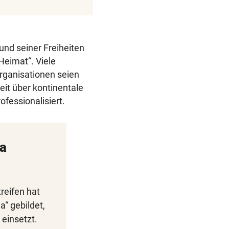
und seiner Freiheiten
Heimat“. Viele
Organisationen seien
it über kontinentale
fessionalisiert.
pa
reifen hat
a“ gebildet,
 einsetzt.