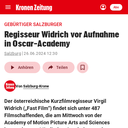
menu
account_circle
Navigation
Anmelden
Abo
close
Schließen
ein-/ausklappen
GEBÜRTIGER SALZBURGER
Abonnieren
Regisseur Widrich vor Aufnahme
in Oscar-Academy
account_circle
arrow_right
Anmelden
Salzburg
26.06.2024 12:30
pin_drop
arrow_right
Bundesland auswäh
Wien
play_arrow
Anhören
Teilen
bookmark
Merkliste
Von
Salzburg-Krone
Suchbegriff
search
Der österreichische Kurzfilmregisseur Virgil
eingeben
Widrich („Fast Film“) findet sich unter 487
Filmschaffenden, die am Mittwoch von der
Academy of Motion Picture Arts and Sciences