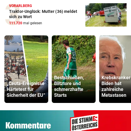
VORARLBERG
Traktor-Unglück: Mutter (36) meldet
sich zu Wort
111.720
mal gelesen
Bestschießen,
Krebskranker
„Ceuta-Ereignisse
Blitztore und
Biden hat
Härtetest für
schmerzhafte
zahlreiche
Sicherheit der EU“
Starts
Metastasen