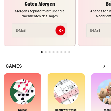
Guten Morgen
Br
Morgens topinformiert über die
Abends topin
Nachrichten des Tages
Nachrich
send
E-Mail
E-Mail
Abschicken
chevron_right
GAMES
Solitär
Kreuzworträtsel
Mahj