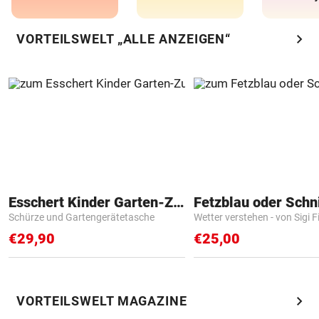
chevron_right
VORTEILSWELT „ALLE ANZEIGEN“
Esschert Kinder Garten-Zubehör
Fetzblau oder Schn
Schürze und Gartengerätetasche
Wetter verstehen - von Sigi F
€29,90
€25,00
chevron_right
VORTEILSWELT MAGAZINE