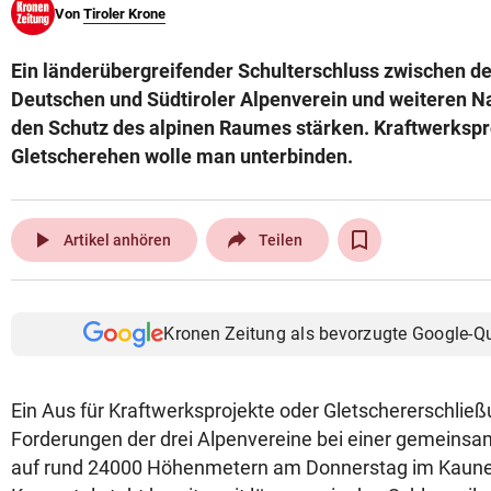
Von
Tiroler Krone
© Krone Multimedia GmbH & Co KG 2026
Muthgasse 2, 1190 Wien
Ein länderübergreifender Schulterschluss zwischen d
Deutschen und Südtiroler Alpenverein und weiteren N
den Schutz des alpinen Raumes stärken. Kraftwerkspr
Gletscherehen wolle man unterbinden.
play_arrow
Artikel anhören
Teilen
Kronen Zeitung als bevorzugte Google-Q
Ein Aus für Kraftwerksprojekte oder Gletschererschließ
Forderungen der drei Alpenvereine bei einer gemeins
auf rund 24000 Höhenmetern am Donnerstag im Kauner