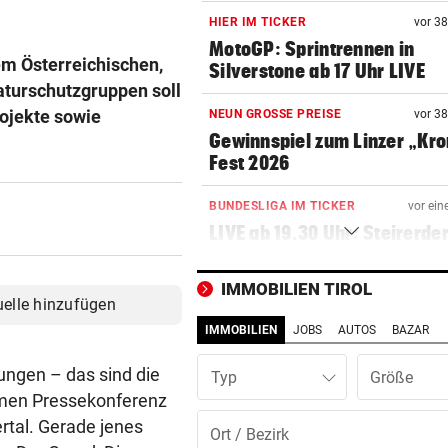
HIER IM TICKER
vor 3
MotoGP: Sprintrennen in
em Österreichischen,
Silverstone ab 17 Uhr LIVE
aturschutzgruppen soll
ojekte sowie
NEUN GROSSE PREISE
vor 3
Gewinnspiel zum Linzer „Kr
Fest 2026
BUNDESLIGA IM TICKER
vor ein
LIVE ab 19.30 Uhr: Steirerde
Hartberg – Sturm
IMMOBILIEN TIROL
BUNDESLIGA IM TICKER
vor ein
uelle hinzufügen
LIVE ab 17 Uhr: GAK gegen Au
IMMOBILIEN
JOBS
AUTOS
BAZAR
Lustenau
ungen – das sind die
Typ
SOMMERGEWINNSPIEL 2026
vor 
amen Pressekonferenz
Wir verlosen 22 x 1
tal. Gerade jenes
Getränkekühler für heiße Ta