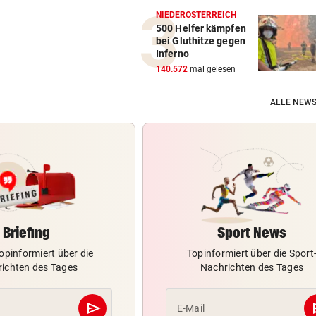
NIEDERÖSTERREICH
500 Helfer kämpfen
bei Gluthitze gegen
Inferno
140.572
mal gelesen
ALLE NEWS
Briefing
Sport News
opinformiert über die
Topinformiert über die Sport
ichten des Tages
Nachrichten des Tages
send
s
E-Mail
Abschicken