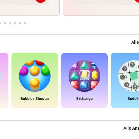
Alle
Bubbles Shooter
Exchange
Sudok
Alle An