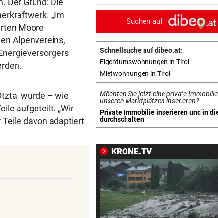
n. Der Grund: Die
erkraftwerk. „Im
VOLLEYBALL – FRAUEN
vor 
Suchen auf
ührten Moore
Österreich verliert EM-Test
chen Alpenvereins,
Montenegro 0:3!
Schnellsuche auf dibeo.at:
 Energieversorgers
in neuem 
Eigentumswohnungen in Tirol
UNTER EINER BEDINGUNG
vor 
erden.
USA will Blockade von irani
in neuem Tab ö
Mietwohnungen in Tirol
Häfen stoppen
Möchten Sie jetzt eine private Immobilie
tztal wurde – wie
unseren Marktplätzen inserieren?
2. LIGA – 2. RUNDE
vor 
eile aufgeteilt. „Wir
Private Immobilie inserieren und in di
3:0! Absteiger BW Linz schie
in neuem Tab öffnen
durchschalten
r Teile davon adaptiert
Wacker Innsbruck ab
KRONE.TV
NACH ELFER-RÜCKNAHME
vor 
Hinterseer über VAR: „Ist ei
absoluter Skandal!“
WEGEN CEUTA-KRISE
vor 
Spanien kontert: Jetzt