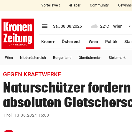
Vorteilswelt
ePaper
Community
Gewinns
close
Schließen
menu
Menü aufklappen
Sa., 08.08.2026
22°C
Wien
Abonnieren
(ausgewählt)
Krone+
Österreich
Wien
Politik
Star
account_circle
arrow_right
Anmelden
Wien
Niederösterreich
Burgenland
Oberösterreich
Steiermark
pin_drop
arrow_right
Bundesland auswäh
Wien
GEGEN KRAFTWERKE
bookmark
Merkliste
Naturschützer fordern
absoluten Gletschers
Suchbegriff
search
eingeben
Tirol
13.06.2024 16:00