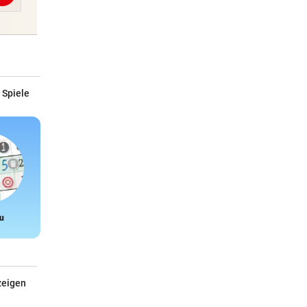
 Spiele
u
Snake
zeigen