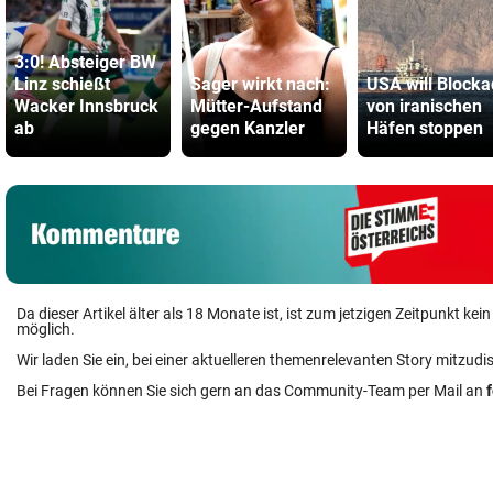
3:0! Absteiger BW
Linz schießt
Sager wirkt nach:
USA will Block
Wacker Innsbruck
Mütter-Aufstand
von iranischen
ab
gegen Kanzler
Häfen stoppen
Da dieser Artikel älter als 18 Monate ist, ist zum jetzigen Zeitpunkt k
möglich.
Wir laden Sie ein, bei einer aktuelleren themenrelevanten Story mitzudi
Bei Fragen können Sie sich gern an das Community-Team per Mail an