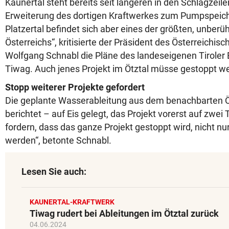
Kaunertal steht bereits seit längeren in den Schlagzeile
Erweiterung des dortigen Kraftwerkes zum Pumpspeich
Platzertal befindet sich aber eines der größten, unber
Österreichs“, kritisierte der Präsident des Österreichis
Wolfgang Schnabl die Pläne des landeseigenen Tiroler
Tiwag. Auch jenes Projekt im Ötztal müsse gestoppt w
Stopp weiterer Projekte gefordert
Die geplante Wasserableitung aus dem benachbarten Ö
berichtet – auf Eis gelegt, das Projekt vorerst auf zwei T
fordern, dass das ganze Projekt gestoppt wird, nicht nu
werden“, betonte Schnabl.
Lesen Sie auch:
KAUNERTAL-KRAFTWERK
Tiwag rudert bei Ableitungen im Ötztal zurück
04.06.2024