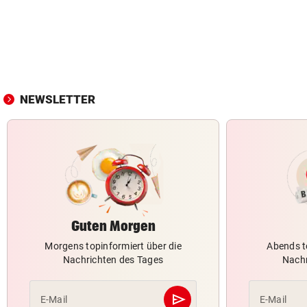
NEWSLETTER
Guten Morgen
Morgens topinformiert über die
Abends t
Nachrichten des Tages
Nachr
send
E-Mail
E-Mail
Abschicken