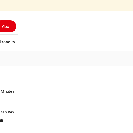
Abo
tschaft
krone.tv
Wissen
Gericht
Kolumnen
Freizeit
Reise
Ti
7 Minuten
7 Minuten
se