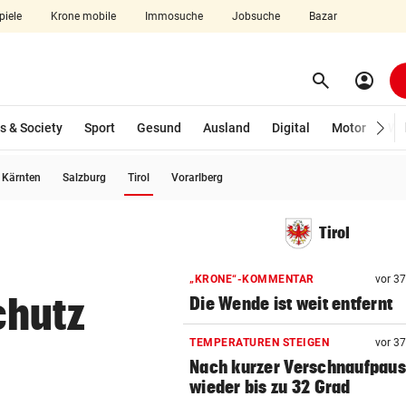
piele
Krone mobile
Immosuche
Jobsuche
Bazar
search
account_circle
Menü aufklappen
Suchen
s & Society
Sport
Gesund
Ausland
Digital
Motor
Wir
(ausgewählt)
Kärnten
Salzburg
Tirol
Vorarlberg
len
Tirol
„KRONE“-KOMMENTAR
vor 3
chutz
Die Wende ist weit entfernt
TEMPERATUREN STEIGEN
vor 3
Nach kurzer Verschnaufpau
wieder bis zu 32 Grad