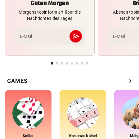
Guten Morgen
Br
Morgens topinformiert über die
Abends topin
Nachrichten des Tages
Nachrich
send
E-Mail
E-Mail
Abschicken
chevron_right
GAMES
Solitär
Kreuzworträtsel
Mahj