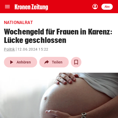
menu
account_circle
Navigation
Anmelden
Abo
close
Schließen
ein-/ausklappen
NATIONALRAT
Abonnieren
Wochengeld für Frauen in Karenz:
Lücke geschlossen
account_circle
arrow_right
Anmelden
Politik
12.06.2024 15:22
pin_drop
arrow_right
Bundesland auswäh
Wien
play_arrow
Anhören
Teilen
bookmark
Merkliste
Suchbegriff
search
eingeben