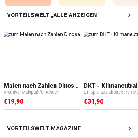
chevron_right
VORTEILSWELT „ALLE ANZEIGEN“
Malen nach Zahlen Dinosaurier
Kreativer Malspaß für Kinder
Ein Spiel aus abbaubaren Ma
€19,90
€31,90
chevron_right
VORTEILSWELT MAGAZINE