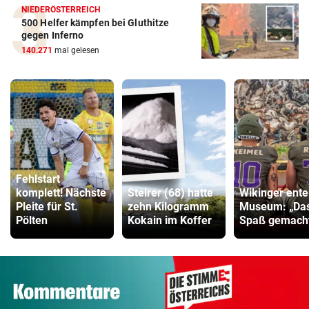
NIEDERÖSTERREICH
500 Helfer kämpfen bei Gluthitze
gegen Inferno
140.271
mal gelesen
Fehlstart
komplett! Nächste
Steirer (68) hatte
Wikinger ente
Pleite für St.
zehn Kilogramm
Museum: „Das
Pölten
Kokain im Koffer
Spaß gemacht