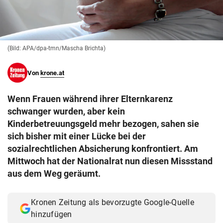
© Krone Multimedia GmbH & Co KG 2026
Muthgasse 2, 1190 Wien
(Bild: APA/dpa-tmn/Mascha Brichta)
Von
krone.at
Wenn Frauen während ihrer Elternkarenz
schwanger wurden, aber kein
Kinderbetreuungsgeld mehr bezogen, sahen sie
sich bisher mit einer Lücke bei der
sozialrechtlichen Absicherung konfrontiert. Am
Mittwoch hat der Nationalrat nun diesen Missstand
aus dem Weg geräumt.
Kronen Zeitung als bevorzugte Google-Quelle
hinzufügen