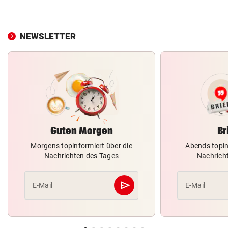
NEWSLETTER
Guten Morgen
Br
Morgens topinformiert über die
Abends topin
Nachrichten des Tages
Nachrich
send
E-Mail
E-Mail
Abschicken