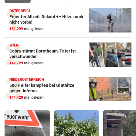
ÖSTERREICH
Erneuter Allzeit-Rekord ++ Hitze noch
nicht vorbei
161.299
mal gelesen
WIEN
Cobra stürmt Dorotheum, Täter ist
verschwunden
142.729
mal gelesen
NIEDERÖSTERREICH
500 Helfer kämpfen bei Gluthitze
gegen Inferno
141.428
mal gelesen