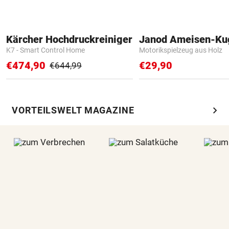
Kärcher Hochdruckreiniger
Janod Ameisen-Ku
K7 - Smart Control Home
Motorikspielzeug aus Holz
€474,90
€29,90
€644,99
chevron_right
VORTEILSWELT MAGAZINE