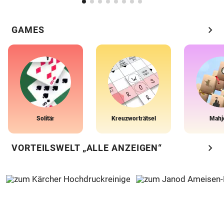
chevron_right
GAMES
Solitär
Kreuzworträtsel
Mahj
chevron_right
VORTEILSWELT „ALLE ANZEIGEN“