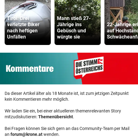
Tirol: Drei
Mann stieß 27-
verletzte Biker
Jährige ins
22-Jährige erl
nach heftigen
Gebüsch und
auf Hochstan
Unfällen
würgte sie
Schwächeanfa
Da dieser Artikel älter als 18 Monate ist, ist zum jetzigen Zeitpunkt
kein Kommentieren mehr möglich.
Wir laden Sie ein, bei einer aktuelleren themenrelevanten Story
mitzudiskutieren:
Themenübersicht
.
Bei Fragen können Sie sich gern an das Community-Team per Mail
an
forum@krone.at
wenden.