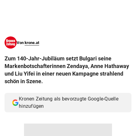
© Krone Multimedia GmbH & Co KG 2026
Muthgasse 2, 1190 Wien
Von
krone.at
Zum 140-Jahr-Jubiläum setzt Bulgari seine
Markenbotschafterinnen Zendaya, Anne Hathaway
und Liu Yifei in einer neuen Kampagne strahlend
schön in Szene.
Kronen Zeitung als bevorzugte Google-Quelle
hinzufügen