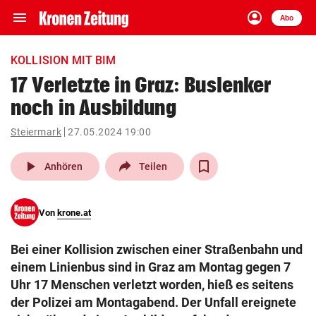
menu
account_circle
Navigation
Anmelden
Abo
close
Schließen
ein-/ausklappen
KOLLISION MIT BIM
Abonnieren
17 Verletzte in Graz: Buslenker
noch in Ausbildung
account_circle
arrow_right
Anmelden
Steiermark
27.05.2024 19:00
pin_drop
arrow_right
Bundesland auswäh
Wien
play_arrow
Anhören
Teilen
bookmark
Merkliste
Von
krone.at
Suchbegriff
search
Bei einer Kollision zwischen einer Straßenbahn und
eingeben
einem Linienbus sind in Graz am Montag gegen 7
Uhr 17 Menschen verletzt worden, hieß es seitens
der Polizei am Montagabend. Der Unfall ereignete