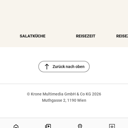
SALATKÜCHE
REISEZEIT
REISE
north
Zurück nach oben
© Krone Multimedia GmbH & Co KG 2026
Muthgasse 2, 1190 Wien
NaN%
home
pin_drop