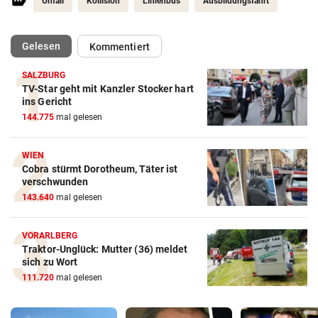
Unfall
Kollision
Linienbus
Ausbildungsfahrt
(ausgewählt)
Gelesen
Kommentiert
SALZBURG
TV-Star geht mit Kanzler Stocker hart
ins Gericht
144.775
mal gelesen
WIEN
Cobra stürmt Dorotheum, Täter ist
verschwunden
143.640
mal gelesen
VORARLBERG
Traktor-Unglück: Mutter (36) meldet
sich zu Wort
111.720
mal gelesen