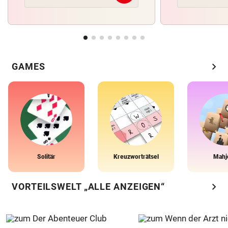
chevron_right
GAMES
Solitär
Kreuzworträtsel
Mahj
chevron_right
VORTEILSWELT „ALLE ANZEIGEN“