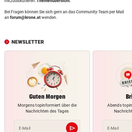
mitzudiskutieren:
Themenübersicht
.
Bei Fragen können Sie sich gern an das Community-Team per Mail
an
forum@krone.at
wenden.
NEWSLETTER
Guten Morgen
Br
Morgens topinformiert über die
Abends topin
Nachrichten des Tages
Nachrich
send
E-Mail
E-Mail
Abschicken