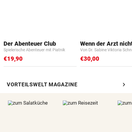
Der Abenteuer Club
Spielerische Abenteuer mit Piatnik
Von Dr. Sabine Viktoria Schn
€19,90
€30,00
chevron_right
VORTEILSWELT MAGAZINE