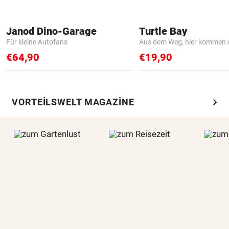
Janod Dino-Garage
Turtle Bay
Für kleine Autofans
Aus dem Weg, hier kommen w
€64,90
€19,90
chevron_right
VORTEILSWELT MAGAZINE