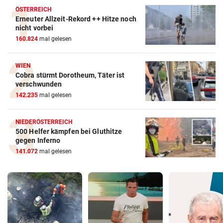
ÖSTERREICH
Erneuter Allzeit-Rekord ++ Hitze noch
nicht vorbei
160.824
mal gelesen
WIEN
Cobra stürmt Dorotheum, Täter ist
verschwunden
142.235
mal gelesen
NIEDERÖSTERREICH
500 Helfer kämpfen bei Gluthitze
gegen Inferno
141.072
mal gelesen