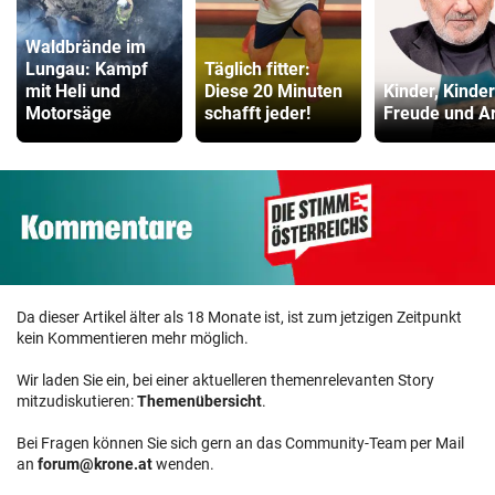
Waldbrände im
Lungau: Kampf
Täglich fitter:
mit Heli und
Diese 20 Minuten
Kinder, Kinder
Motorsäge
schafft jeder!
Freude und Ar
Da dieser Artikel älter als 18 Monate ist, ist zum jetzigen Zeitpunkt
kein Kommentieren mehr möglich.
Wir laden Sie ein, bei einer aktuelleren themenrelevanten Story
mitzudiskutieren:
Themenübersicht
.
Bei Fragen können Sie sich gern an das Community-Team per Mail
an
forum@krone.at
wenden.