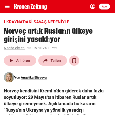
menu
account_circle
Navigation
Anmelden
Abo
close
Schließen
ein-/ausklappen
UKRAYNA'DAKI SAVAŞ NEDENIYLE
Abonnieren
Norveç artık Rusların ülkeye
girişini yasaklıyor
account_circle
arrow_right
Anmelden
Nachrichten
23.05.2024 11:22
pin_drop
arrow_right
Bundesland auswäh
Wien
play_arrow
Anhören
Teilen
bookmark
Merkliste
Von
Angelika Eliseeva
Suchbegriff
search
Norveç kendisini Kremlin'den giderek daha fazla
eingeben
soyutluyor: 29 Mayıs'tan itibaren Ruslar artık
ülkeye giremeyecek. Açıklamada bu kararın
"Rusya'nın Ukrayna'ya yönelik yasadışı