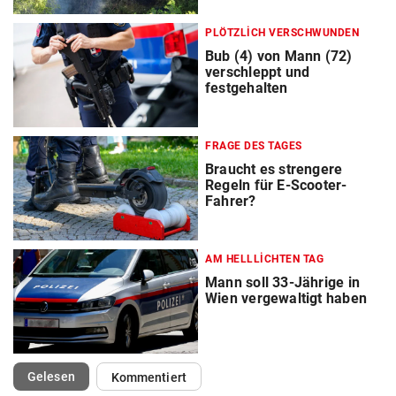
PLÖTZLICH VERSCHWUNDEN
Bub (4) von Mann (72)
verschleppt und
festgehalten
FRAGE DES TAGES
Braucht es strengere
Regeln für E-Scooter-
Fahrer?
AM HELLLICHTEN TAG
Mann soll 33-Jährige in
Wien vergewaltigt haben
(ausgewählt)
Gelesen
Kommentiert