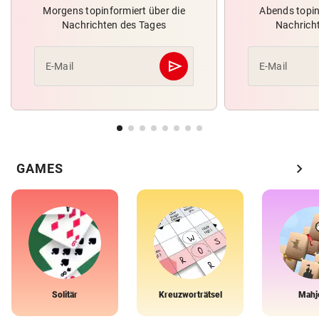
Morgens topinformiert über die
Abends topin
Nachrichten des Tages
Nachrich
send
E-Mail
E-Mail
Abschicken
chevron_right
GAMES
Solitär
Kreuzworträtsel
Mahj