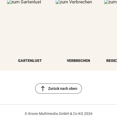
GARTENLUST
VERBRECHEN
REISE
north
Zurück nach oben
© Krone Multimedia GmbH & Co KG 2026