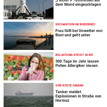
„Falcon 9“-Schrottteil auf
dem Mond eingeschlagen
SUCHAKTION IM BODENSEE
Frau fällt bei Unwetter von
Boot und geht unter
BELASTUNG STEIGT IN NÖ
300 Tage im Jahr lassen
Pollen Allergiker niesen
VOR KÜSTE OMANS
Tanker meldet
Explosionen in Straße von
Hormuz