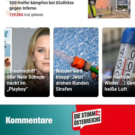
500 Helfer kämpfen bei Gluthitze
gegen Inferno
119.264
mal gelesen
„Traumschiff“-
Wasser wird
Star Nele Schepe
knapp: Jetzt
Der nächste
nackt im
drohen Kunden
Winter... | Ge
„Playboy“
Strafen
heiße Luft