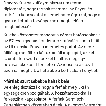
Dmytro Kuleba külügyminiszter utasította
diplomatáit, hogy tartsák szemmel az ügyet, és
tartsák a kapcsolatot a német hatóságokkal, hogy a
gyanúsítottat a törvényeknek megfelelően
megbüntessék.
Kuleba köszönetet mondott a német hatóságoknak
az 57 éves gyanúsított letartóztatásáért - adta hírül
az Ukrajinska Prawda internetes portál. Az orosz
állítólag megölte a két ukrán állampolgárt, akiket
szombaton szúrt sebekkel találtak meg egy
bevásárlóközpont területén. Az idősebb áldozat
azonnal meghalt, a fiatalabb a kórházban hunyt el.
A
férfiak szúrt sebekbe haltak bele
Jelenleg tisztázzák, hogy a férfiak mely ukrán
egységekben szolgáltak. A hozzátartozókkal is
felveszik a kapcsolatot. A férfiak Garmisch-
Partenkirchen körzetében éltek. A nyomozók szerint