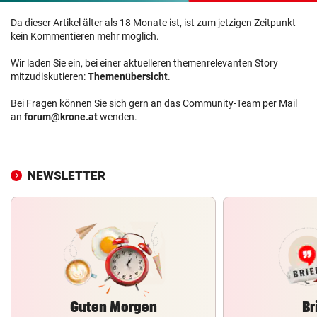
Da dieser Artikel älter als 18 Monate ist, ist zum jetzigen Zeitpunkt
kein Kommentieren mehr möglich.
Wir laden Sie ein, bei einer aktuelleren themenrelevanten Story
mitzudiskutieren:
Themenübersicht
.
Bei Fragen können Sie sich gern an das Community-Team per Mail
an
forum@krone.at
wenden.
NEWSLETTER
Guten Morgen
Br