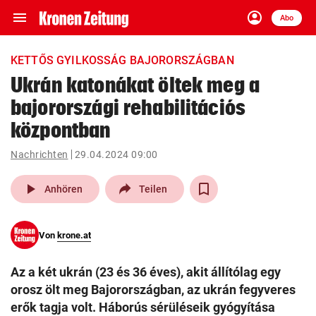
menu
account_circle
Navigation
Anmelden
Abo
close
Schließen
ein-/ausklappen
KETTŐS GYILKOSSÁG BAJORORSZÁGBAN
Abonnieren
Ukrán katonákat öltek meg a
bajorországi rehabilitációs
account_circle
arrow_right
Anmelden
központban
pin_drop
arrow_right
Bundesland auswäh
Wien
Nachrichten
29.04.2024 09:00
play_arrow
bookmark
Anhören
Teilen
Merkliste
Von
krone.at
Suchbegriff
search
eingeben
Az a két ukrán (23 és 36 éves), akit állítólag egy
orosz ölt meg Bajorországban, az ukrán fegyveres
erők tagja volt. Háborús sérüléseik gyógyítása