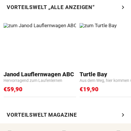
chevron_right
VORTEILSWELT „ALLE ANZEIGEN“
Janod Lauflernwagen ABC
Turtle Bay
Hervorragend zum Laufenlernen
Aus dem Weg, hier kommen w
€59,90
€19,90
chevron_right
VORTEILSWELT MAGAZINE