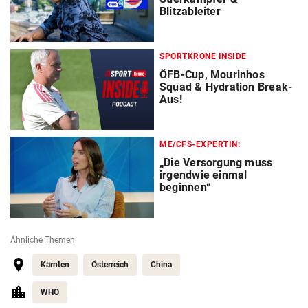
Blitzableiter
SPORTKRONE INSIDE
ÖFB-Cup, Mourinhos
Squad & Hydration Break-
Aus!
ME/CFS-EXPERTIN:
„Die Versorgung muss
irgendwie einmal
beginnen“
Ähnliche Themen
Kärnten
Österreich
China
WHO