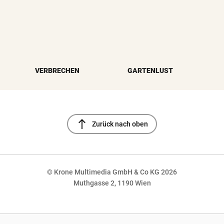
VERBRECHEN
GARTENLUST
north
Zurück nach oben
© Krone Multimedia GmbH & Co KG 2026
Muthgasse 2, 1190 Wien
NaN%