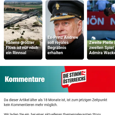
Ex-Prinz Andrew
Italiens größter
soll royales
Zweite Pleite
Fluss ist nur noch
Begräbnis
zweiten Spiel 
ein Rinnsal
erhalten
Admira Wack
Da dieser Artikel älter als 18 Monate ist, ist zum jetzigen Zeitpunkt
kein Kommentieren mehr möglich.
Wir laden Sie ein, bei einer aktuelleren themenrelevanten Story