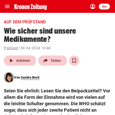
menu
account_circle
Navigation
Anmelden
Abo
close
Schließen
ein-/ausklappen
AUF DEM PRÜFSTAND
Abonnieren
Wie sicher sind unsere
Medikamente?
account_circle
arrow_right
Anmelden
Podcast
30.04.2024 16:40
pin_drop
arrow_right
Bundesland auswäh
Wien
play_arrow
Anhören
Teilen
bookmark
Merkliste
Von
Sandra Beck
Suchbegriff
search
Seien Sie ehrlich: Lesen Sie den Beipackzettel? Vor
eingeben
allem die Form der Einnahme wird von vielen auf
die leichte Schulter genommen. Die WHO schätzt
sogar, dass sich jeder zweite Patient nicht an