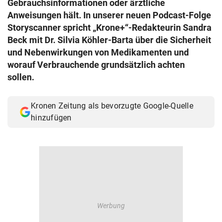
Gebrauchsinformationen oder ärztliche
© Krone Multimedia GmbH & Co KG 2026
Anweisungen hält. In unserer neuen Podcast-Folge
Muthgasse 2, 1190 Wien
Storyscanner spricht „Krone+“-Redakteurin Sandra
Beck mit Dr. Silvia Köhler-Barta über die Sicherheit
und Nebenwirkungen von Medikamenten und
worauf Verbrauchende grundsätzlich achten
sollen.
Kronen Zeitung als bevorzugte Google-Quelle
hinzufügen