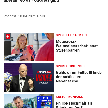
überall, wo es Podcasts gibt!
Podcast
30.04.2024 16:40
SPEZIELLE KARRIERE
Motocross-
Weltmeisterschaft statt
Stufenbarren
SPORTKRONE INSIDE
Geldgier im Fußball! Ende
der schönsten
Nebensache
KULTUR KOMPASS
Philipp Hochmair als
Stierkämpfer &