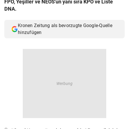
FPÖ, Yeşiller ve NEOS'un yanı sıra KPÖ ve Liste
© Krone Multimedia GmbH & Co KG 2026
DNA.
Muthgasse 2, 1190 Wien
Kronen Zeitung als bevorzugte Google-Quelle
hinzufügen