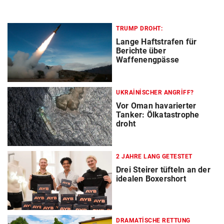
TRUMP DROHT:
Lange Haftstrafen für
Berichte über
Waffenengpässe
UKRAINISCHER ANGRIFF?
Vor Oman havarierter
Tanker: Ölkatastrophe
droht
2 JAHRE LANG GETESTET
Drei Steirer tüfteln an der
idealen Boxershort
DRAMATISCHE RETTUNG