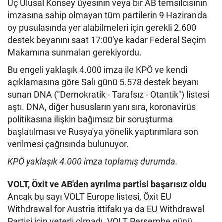
Üç Ulusal Konsey üyesinin veya bir AB temsilcisinin
imzasına sahip olmayan tüm partilerin 9 Haziran'da
oy pusulasında yer alabilmeleri için gerekli 2.600
destek beyanını saat 17:00'ye kadar Federal Seçim
Makamına sunmaları gerekiyordu.
Bu engeli yaklaşık 4.000 imza ile KPÖ ve kendi
açıklamasına göre Salı günü 5.578 destek beyanı
sunan DNA ("Demokratik - Tarafsız - Otantik") listesi
aştı. DNA, diğer hususların yanı sıra, koronavirüs
politikasına ilişkin bağımsız bir soruşturma
başlatılması ve Rusya'ya yönelik yaptırımlara son
verilmesi çağrısında bulunuyor.
KPÖ yaklaşık 4.000 imza toplamış durumda.
VOLT, Öxit ve AB'den ayrılma partisi başarısız oldu
Ancak bu sayı VOLT Europe listesi, Öxit EU
Withdrawal for Austria ittifakı ya da EU Withdrawal
Partisi için yeterli olmadı. VOLT Perşembe günü