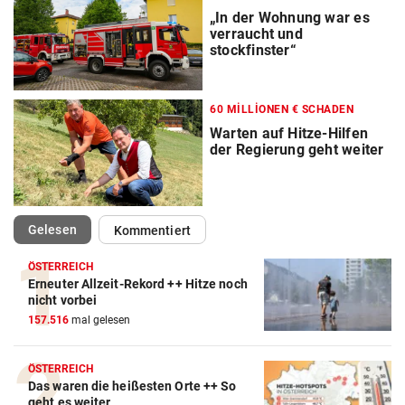
„In der Wohnung war es
verraucht und
stockfinster“
60 MILLIONEN € SCHADEN
Warten auf Hitze-Hilfen
der Regierung geht weiter
(ausgewählt)
Gelesen
Kommentiert
ÖSTERREICH
Erneuter Allzeit-Rekord ++ Hitze noch
nicht vorbei
157.516
mal gelesen
ÖSTERREICH
Das waren die heißesten Orte ++ So
geht es weiter