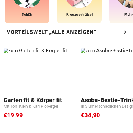
Solitär
Kreuzworträtsel
Mahj
chevron_right
VORTEILSWELT „ALLE ANZEIGEN“
Garten fit & Körper fit
Asobu-Bestie-Trin
Mit Toni Klein & Karl Ploberger
In 3 unterschiedlichen Desig
€19,99
€34,90