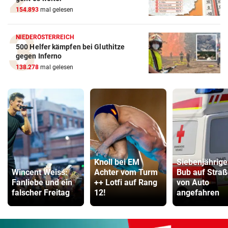
154.893
mal gelesen
NIEDERÖSTERREICH
500 Helfer kämpfen bei Gluthitze
gegen Inferno
138.278
mal gelesen
Knoll bei EM
Siebenjährige
Wincent Weiss:
Achter vom Turm
Bub auf Stra
Fanliebe und ein
++ Lotfi auf Rang
von Auto
falscher Freitag
12!
angefahren