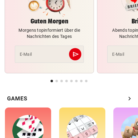
Guten Morgen
Br
Morgens topinformiert über die
Abends topin
Nachrichten des Tages
Nachrich
send
E-Mail
E-Mail
Abschicken
chevron_right
GAMES