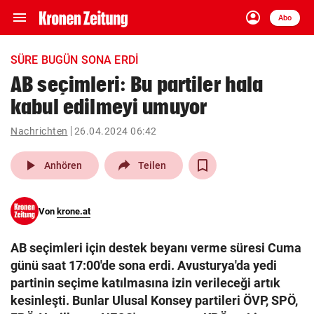
menu
account_circle
Navigation
Anmelden
Abo
close
Schließen
ein-/ausklappen
SÜRE BUGÜN SONA ERDI
Abonnieren
AB seçimleri: Bu partiler hala
kabul edilmeyi umuyor
account_circle
arrow_right
Anmelden
Nachrichten
26.04.2024 06:42
pin_drop
arrow_right
Bundesland auswäh
Wien
play_arrow
Anhören
Teilen
bookmark
Merkliste
Von
krone.at
Suchbegriff
search
AB seçimleri için destek beyanı verme süresi Cuma
eingeben
günü saat 17:00'de sona erdi. Avusturya'da yedi
partinin seçime katılmasına izin verileceği artık
kesinleşti. Bunlar Ulusal Konsey partileri ÖVP, SPÖ,