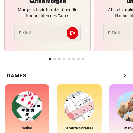
Guten Morgen
Br
Morgens topinformiert über die
Abends topin
Nachrichten des Tages
Nachrich
send
E-Mail
E-Mail
Abschicken
chevron_right
GAMES
Solitär
Kreuzworträtsel
Mahj