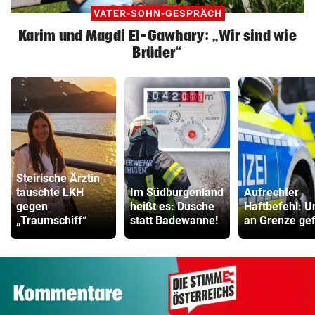
VATER-SOHN-GESPRÄCH
Karim und Magdi El-Gawhary: „Wir sind wie
Brüder“
Steirische Ärztin
tauschte LKH
Im Südburgenland
Aufrechter
gegen
heißt es: Dusche
Haftbefehl: U
„Traumschiff“
statt Badewanne!
an Grenze gef