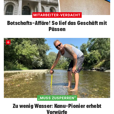
MITARBEITER-VERDACHT
Botschafts-Affäre! So lief das Geschäft mit
Pässen
„MUSS ZUSPERREN“
Zu wenig Wasser: Kanu-Pionier erhebt
Vorwürfe