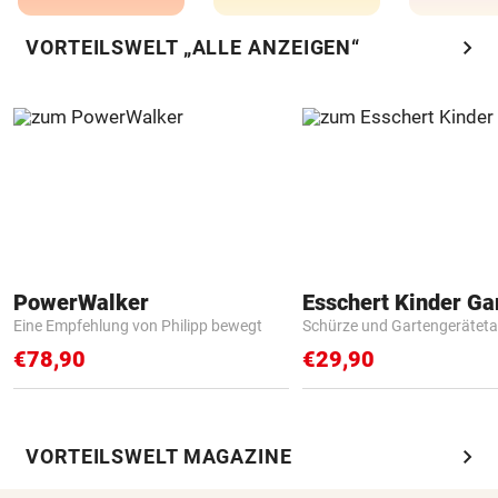
chevron_right
VORTEILSWELT „ALLE ANZEIGEN“
PowerWalker
Eine Empfehlung von Philipp bewegt
Schürze und Gartengerätet
€78,90
€29,90
chevron_right
VORTEILSWELT MAGAZINE