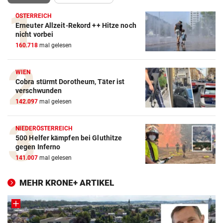
ÖSTERREICH
Erneuter Allzeit-Rekord ++ Hitze noch
nicht vorbei
160.718
mal gelesen
WIEN
Cobra stürmt Dorotheum, Täter ist
verschwunden
142.097
mal gelesen
NIEDERÖSTERREICH
500 Helfer kämpfen bei Gluthitze
gegen Inferno
141.007
mal gelesen
MEHR KRONE+ ARTIKEL