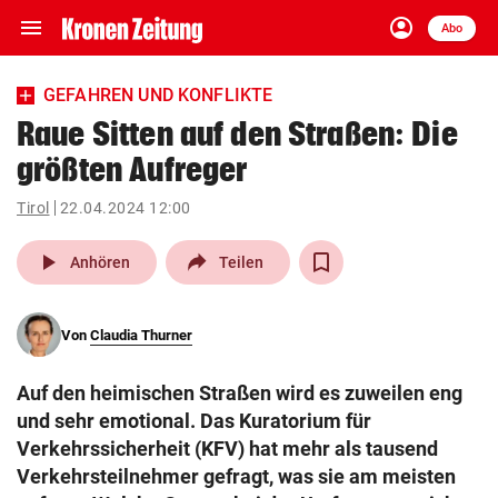
menu
account_circle
Navigation
Anmelden
Abo
close
Schließen
ein-/ausklappen
GEFAHREN UND KONFLIKTE
Abonnieren
Raue Sitten auf den Straßen: Die
größten Aufreger
account_circle
arrow_right
Anmelden
Tirol
22.04.2024 12:00
pin_drop
arrow_right
Bundesland auswäh
Wien
play_arrow
Anhören
Teilen
bookmark
Merkliste
Von
Claudia Thurner
Suchbegriff
search
Auf den heimischen Straßen wird es zuweilen eng
eingeben
und sehr emotional. Das Kuratorium für
Verkehrssicherheit (KFV) hat mehr als tausend
Verkehrsteilnehmer gefragt, was sie am meisten