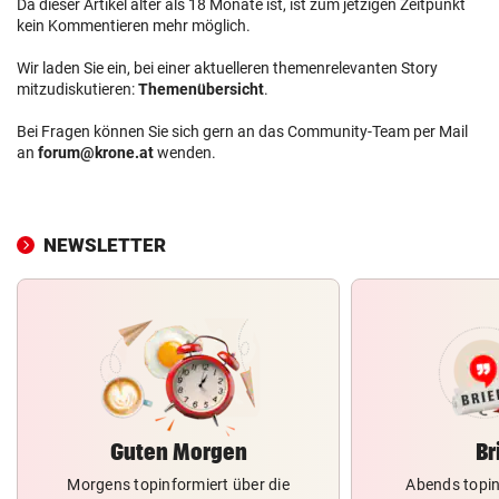
Da dieser Artikel älter als 18 Monate ist, ist zum jetzigen Zeitpunkt
kein Kommentieren mehr möglich.
Wir laden Sie ein, bei einer aktuelleren themenrelevanten Story
mitzudiskutieren:
Themenübersicht
.
Bei Fragen können Sie sich gern an das Community-Team per Mail
an
forum@krone.at
wenden.
NEWSLETTER
Guten Morgen
Br
Morgens topinformiert über die
Abends topin