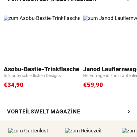
Asobu-Bestie-Trinkflasche
Janod Lauflernwa
In 3 unterschiedlichen Designs
Hervorragend zum Laufenle
€34,90
€59,90
chevron_right
VORTEILSWELT MAGAZINE