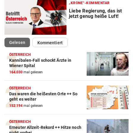
„KRONE“-KOMMENTAR
Liebe Regierung, das ist
jetzt genug heiße Luft!
(ausgewählt)
Gelesen
Kommentiert
ÖSTERREICH
Kannibalen-Fall schockt Ärzte in
Wiener Spital
164.030
mal gelesen
ÖSTERREICH
Das waren die heißesten Orte ++ So
geht es weiter
152.194
mal gelesen
ÖSTERREICH
Erneuter Allzeit-Rekord ++ Hitze noch
nicht vorbei