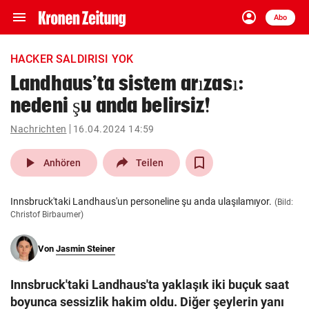
menu
account_circle
Navigation
Anmelden
Abo
close
Schließen
ein-/ausklappen
HACKER SALDIRISI YOK
Abonnieren
Landhaus’ta sistem arızası:
nedeni şu anda belirsiz!
account_circle
arrow_right
Anmelden
Nachrichten
16.04.2024 14:59
pin_drop
arrow_right
Bundesland auswäh
Wien
play_arrow
Anhören
Teilen
bookmark
Merkliste
Innsbruck'taki Landhaus'un personeline şu anda ulaşılamıyor.
(Bild:
Christof Birbaumer)
Suchbegriff
search
eingeben
Von
Jasmin Steiner
Innsbruck'taki Landhaus'ta yaklaşık iki buçuk saat
boyunca sessizlik hakim oldu. Diğer şeylerin yanı