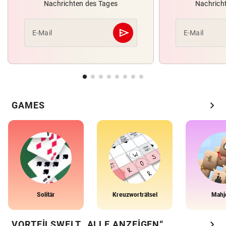
Nachrichten des Tages
Nachrich
send
E-Mail
E-Mail
Abschicken
chevron_right
GAMES
Solitär
Kreuzworträtsel
Mahj
chevron_right
VORTEILSWELT „ALLE ANZEIGEN“