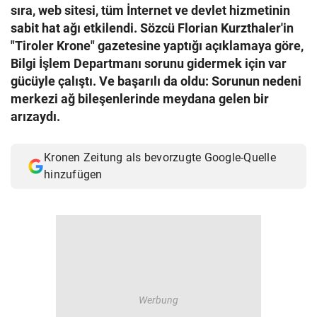
sıra, web sitesi, tüm İnternet ve devlet hizmetinin
© Krone Multimedia GmbH & Co KG 2026
sabit hat ağı etkilendi. Sözcü Florian Kurzthaler'in
Muthgasse 2, 1190 Wien
"Tiroler Krone" gazetesine yaptığı açıklamaya göre,
Bilgi İşlem Departmanı sorunu gidermek için var
gücüyle çalıştı. Ve başarılı da oldu: Sorunun nedeni
merkezi ağ bileşenlerinde meydana gelen bir
arızaydı.
Kronen Zeitung als bevorzugte Google-Quelle
hinzufügen