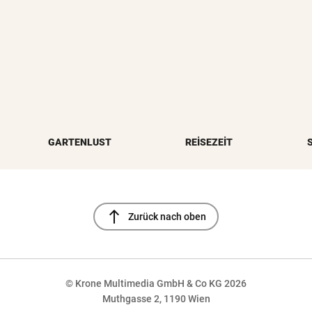
GARTENLUST
REISEZEIT
north
Zurück nach oben
© Krone Multimedia GmbH & Co KG 2026
Muthgasse 2, 1190 Wien