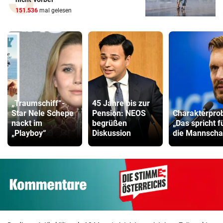
151.536
mal gelesen
„Traumschiff“-
45 Jahre bis zur
Star Nele Schepe
Pension: NEOS
Charakterpro
nackt im
begrüßen
„Das spricht f
„Playboy“
Diskussion
die Mannscha