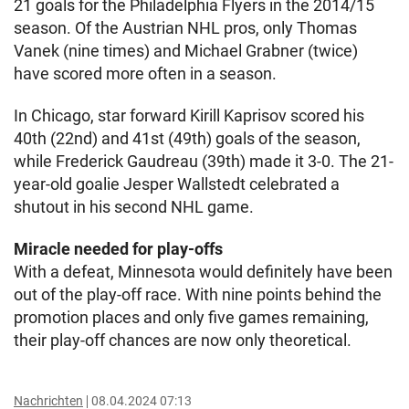
21 goals for the Philadelphia Flyers in the 2014/15
season. Of the Austrian NHL pros, only Thomas
Vanek (nine times) and Michael Grabner (twice)
have scored more often in a season.
In Chicago, star forward Kirill Kaprisov scored his
40th (22nd) and 41st (49th) goals of the season,
while Frederick Gaudreau (39th) made it 3-0. The 21-
year-old goalie Jesper Wallstedt celebrated a
shutout in his second NHL game.
Miracle needed for play-offs
With a defeat, Minnesota would definitely have been
out of the play-off race. With nine points behind the
promotion places and only five games remaining,
their play-off chances are now only theoretical.
Nachrichten
08.04.2024 07:13