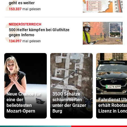
geht es weiter
153.337
mal gelesen
NIEDERÖSTERREICH
500 Helfer kämpfen bei Gluthitze
gegen Inferno
134.097
mal gelesen
Neue Chance für
3500 Schätze
eine der
schlummerten
Fahrdienst Ub
beliebtesten
unter der Grazer
erhält Robotax
Mozart-Opern
Burg
Lizenz in Lon