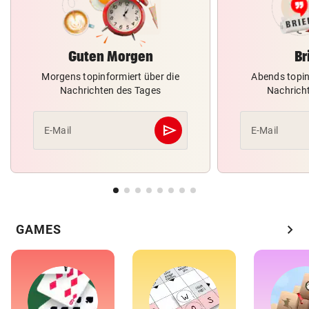
Guten Morgen
Br
Morgens topinformiert über die
Abends topin
Nachrichten des Tages
Nachrich
send
E-Mail
E-Mail
Abschicken
chevron_right
GAMES