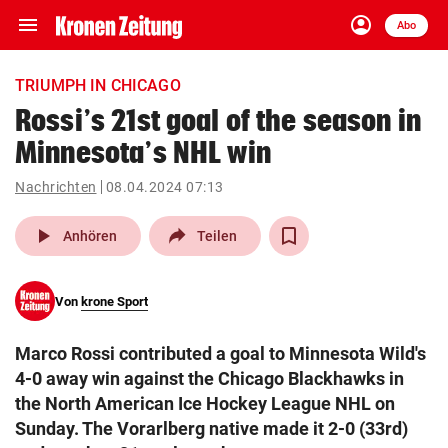
menu
account_circle
Navigation
Anmelden
Abo
close
Schließen
ein-/ausklappen
TRIUMPH IN CHICAGO
Abonnieren
Rossi’s 21st goal of the season in
Minnesota’s NHL win
account_circle
arrow_right
Anmelden
Nachrichten
08.04.2024 07:13
pin_drop
arrow_right
Bundesland auswäh
Wien
play_arrow
Anhören
Teilen
bookmark
Merkliste
Von
krone Sport
Suchbegriff
search
Marco Rossi contributed a goal to Minnesota Wild's
eingeben
4-0 away win against the Chicago Blackhawks in
the North American Ice Hockey League NHL on
Sunday. The Vorarlberg native made it 2-0 (33rd)