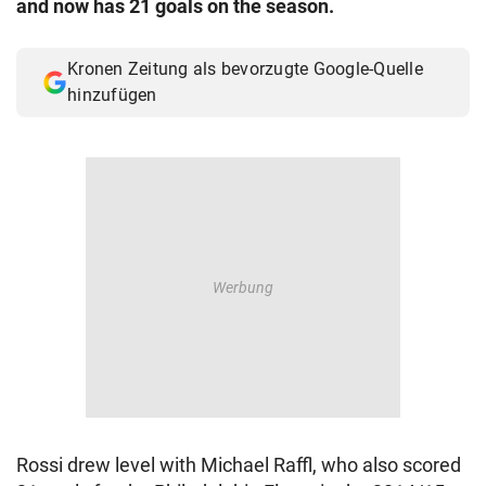
and now has 21 goals on the season.
© Krone Multimedia GmbH & Co KG 2026
Muthgasse 2, 1190 Wien
Kronen Zeitung als bevorzugte Google-Quelle
hinzufügen
Rossi drew level with Michael Raffl, who also scored