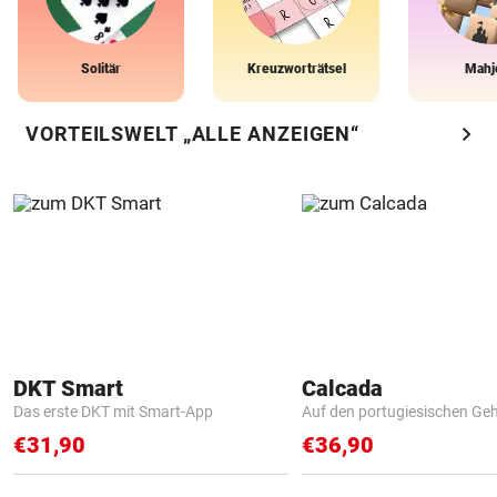
Solitär
Kreuzworträtsel
Mahj
chevron_right
VORTEILSWELT „ALLE ANZEIGEN“
DKT Smart
Calcada
Das erste DKT mit Smart-App
Auf den portugiesischen G
€31,90
€36,90