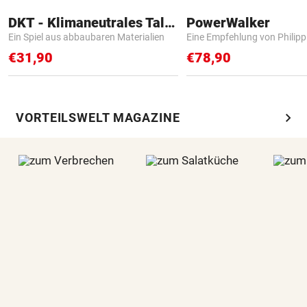
DKT - Klimaneutrales Talent
PowerWalker
Ein Spiel aus abbaubaren Materialien
Eine Empfehlung von Philip
€31,90
€78,90
chevron_right
VORTEILSWELT MAGAZINE