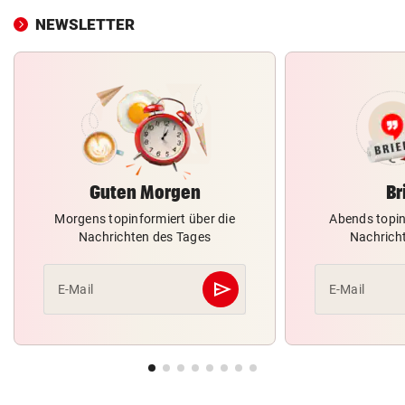
NEWSLETTER
Guten Morgen
Br
Morgens topinformiert über die
Abends topin
Nachrichten des Tages
Nachrich
send
E-Mail
E-Mail
Abschicken