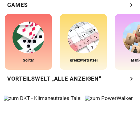
chevron_right
GAMES
Solitär
Kreuzworträtsel
Mahj
chevron_right
VORTEILSWELT „ALLE ANZEIGEN“