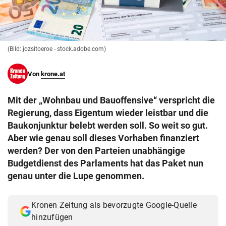
© Krone Multimedia GmbH & Co KG 2026
Muthgasse 2, 1190 Wien
(Bild: jozsitoeroe - stock.adobe.com)
Von
krone.at
Mit der „Wohnbau und Bauoffensive“ verspricht die
Regierung, dass Eigentum wieder leistbar und die
Baukonjunktur belebt werden soll. So weit so gut.
Aber wie genau soll dieses Vorhaben finanziert
werden? Der von den Parteien unabhängige
Budgetdienst des Parlaments hat das Paket nun
genau unter die Lupe genommen.
Kronen Zeitung als bevorzugte Google-Quelle
hinzufügen