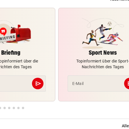
Briefing
Sport News
opinformiert über die
Topinformiert über die Sport
ichten des Tages
Nachrichten des Tages
send
s
E-Mail
Abschicken
Alle