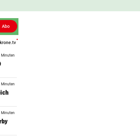
Abo
krone.tv
Patientenberichte
Leser fragen
Gesund TV
Gesünder Leben
2 Minuten
)
2 Minuten
eich
0 Minuten
rby