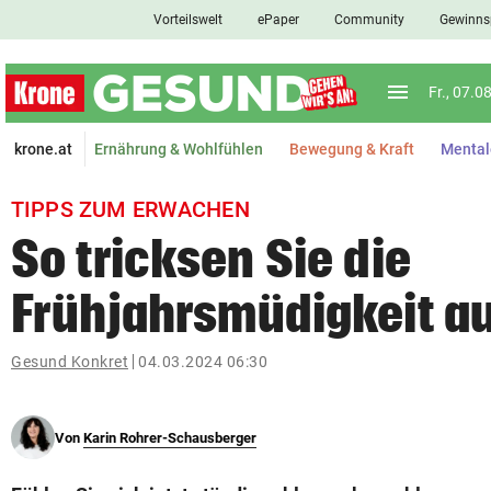
Vorteilswelt
ePaper
Community
Gewinns
close
Schließen
menu
Menü aufkl
Fr., 07.0
Abonnieren
krone.at
Ernährung & Wohlfühlen
Bewegung & Kraft
Mental
account_circle
arrow_right
Anmelden
TIPPS ZUM ERWACHEN
pin_drop
arrow_right
Bundesland auswäh
Wien
So tricksen Sie die
bookmark
Frühjahrsmüdigkeit a
Merkliste
Gesund Konkret
04.03.2024 06:30
Suchbegriff
search
eingeben
Von
Karin Rohrer-Schausberger