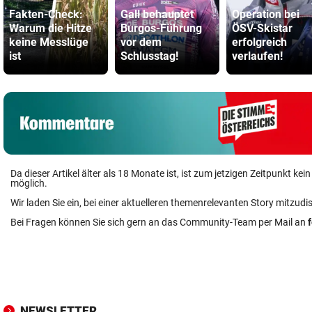
Fakten-Check:
Gall behauptet
Operation bei
Warum die Hitze
Burgos-Führung
ÖSV-Skistar
keine Messlüge
vor dem
erfolgreich
ist
Schlusstag!
verlaufen!
Da dieser Artikel älter als 18 Monate ist, ist zum jetzigen Zeitpunkt k
möglich.
Wir laden Sie ein, bei einer aktuelleren themenrelevanten Story mitzudi
Bei Fragen können Sie sich gern an das Community-Team per Mail an
NEWSLETTER