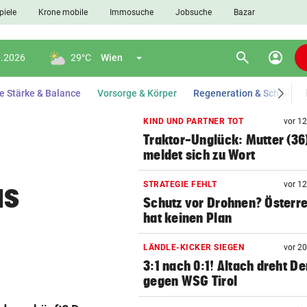
piele
Krone mobile
Immosuche
Jobsuche
Bazar
search
account_circle
Menü aufklappen
appen
Suchen
8.2026
29°C
Wien
e Stärke & Balance
Vorsorge & Körper
Regeneration & Schlaf
KIND UND PARTNER TOT
vor 1
Traktor-Unglück: Mutter (36
len
meldet sich zu Wort
us
STRATEGIE FEHLT
vor 1
Schutz vor Drohnen? Österr
hat keinen Plan
LÄNDLE-KICKER SIEGEN
vor 2
3:1 nach 0:1! Altach dreht De
gegen WSG Tirol