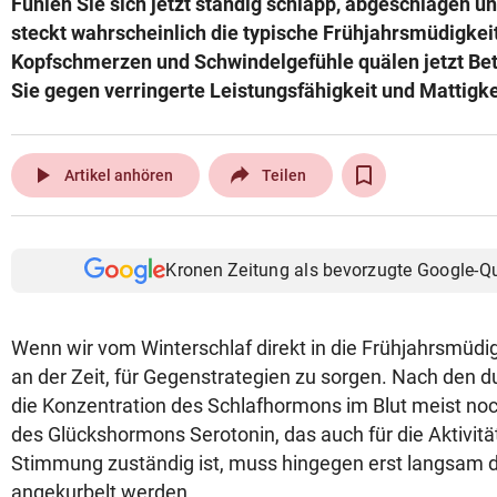
Fühlen Sie sich jetzt ständig schlapp, abgeschlagen u
© Krone Multimedia GmbH & Co KG 2026
steckt wahrscheinlich die typische Frühjahrsmüdigkeit
Muthgasse 2, 1190 Wien
Kopfschmerzen und Schwindelgefühle quälen jetzt Be
Sie gegen verringerte Leistungsfähigkeit und Mattigke
play_arrow
Artikel anhören
Teilen
Kronen Zeitung als bevorzugte Google-Q
Wenn wir vom Winterschlaf direkt in die Frühjahrsmüdig
an der Zeit, für Gegenstrategien zu sorgen. Nach den 
die Konzentration des Schlafhormons im Blut meist noc
des Glückshormons Serotonin, das auch für die Aktivitä
Stimmung zuständig ist, muss hingegen erst langsam d
angekurbelt werden.