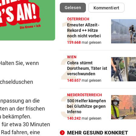
(ausgewählt)
Gelesen
Kommentiert
TROTZ ENTSCHULDIGUNG
vor 
Sager wirkt nach: Mütter-
ÖSTERREICH
Aufstand gegen Kanzler
Erneuter Allzeit-
Rekord ++ Hitze
noch nicht vorbei
SCHLÜSSEL IM PKW
vor 
159.668
mal gelesen
Dreijähriger Bub wurde aus
heißem Auto gerettet
WIEN
alten Sie, wenn
Cobra stürmt
„BACKROOMS“
vor 
Dorotheum, Täter ist
Regiestar: „Jeder will von mi
verschwunden
Erfolgsrezept“
140.657
mal gelesen
echselduschen
BEI WOLFURTTROPHY
vor 
NIEDERÖSTERREICH
 Anpassung an die
Lokalmatadorin und Tirol-
500 Helfer kämpfen
bei Gluthitze gegen
Youngster mit Sensation
ten an der frischen
Inferno
 zu bekämpfen.
140.242
mal gelesen
IN PARIS VERHAFTET
vor 
 für etwa 30 Minuten
Steirer (68) hatte zehn Kilo
Rad fahren, eine
MEHR GESUND KONKRET
Kokain im Koffer