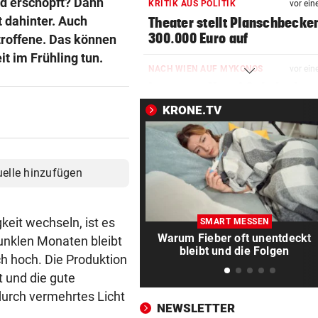
nd erschöpft? Dann
KRITIK AUS POLITIK
vor ein
 dahinter. Auch
Theater stellt Planschbecke
300.000 Euro auf
troffene. Das können
it im Frühling tun.
NACH WIEN AUF MYKONOS
vor ein
Luxus am Meer! Sabalenka
gewährt private Einblicke
KRONE.TV
„IHR SEID DER HAMMER!“
vor ein
Feuerwehr befreite Kalb aus
misslicher Lage
uelle hinzufügen
FUSSBALL-FANS FEIERN
vor ein
Hochgefühle dank Comebac
keit wechseln, ist es
SMART MESSEN
eines Kult-Sponsors
Warum Fieber oft unentdeckt
dunklen Monaten bleibt
bleibt und die Folgen
h hoch. Die Produktion
LIEFERING VERLIERT
vor ein
t und die gute
Enttäuschende Zweitliga-
urch vermehrtes Licht
Rückkehr nach Grödig
NEWSLETTER