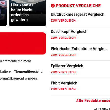
ZUM VERGLEICH
Hier kann es
Spanische Polizei
PRODUKT VERGLEICHE
heute Nacht
zerschlägt
Sager wirkt
Fitbit Vergleich
ordentlich
Schleppernetzwer
Mütter-Auf
ZUM VERGLEICH
gewittern
k
gegen Kanz
Folsäure Test
ZUM VERGLEICH
Gin Vergleich
ZUM VERGLEICH
ein Kommentieren mehr
Johanniskraut Vergleich
ZUM VERGLEICH
skutieren:
Themenübersicht
.
forum@krone.at
wenden.
Kokosöl Vergleich
ZUM VERGLEICH
Lockenstab Vergleich
Alle Produkte ans
ZUM VERGLEICH
ALLE NEWS