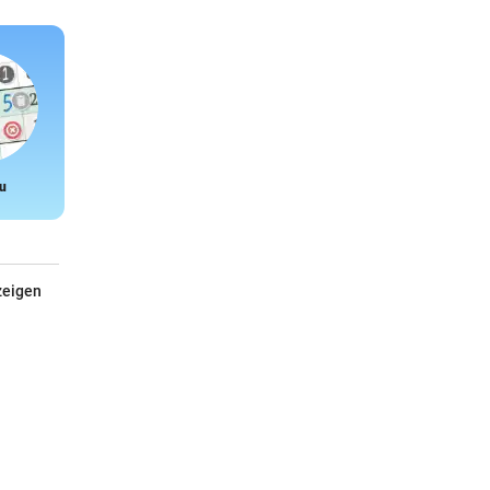
u
Snake
zeigen