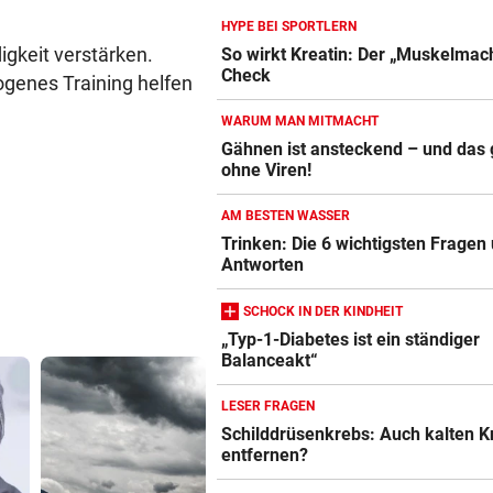
HYPE BEI SPORTLERN
EU-MANDATAR ZU CEUTA:
vor 
gkeit verstärken.
So wirkt Kreatin: Der „Muskelmac
„Etwas wie 2015 wird Europa
Check
genes Training helfen
mehr passieren!“
WARUM MAN MITMACHT
WETTER IN ÖSTERREICH
vor 
Gähnen ist ansteckend – und das
ohne Viren!
Hier kann es heute Nacht
ordentlich gewittern
AM BESTEN WASSER
Blutdruckmessgerät Vergleich
Trinken: Die 6 wichtigsten Fragen
Antworten
ZUM VERGLEICH
SCHOCK IN DER KINDHEIT
Duschkopf Vergleich
„Typ-1-Diabetes ist ein ständiger
ZUM VERGLEICH
Balanceakt“
Elektrische Zahnbürste Vergleich
LESER FRAGEN
ZUM VERGLEICH
Schilddrüsenkrebs: Auch kalten K
entfernen?
Epilierer Vergleich