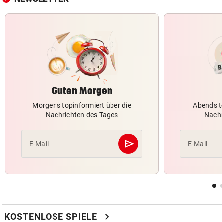
Guten Morgen
Morgens topinformiert über die
Abends t
Nachrichten des Tages
Nachr
send
E-Mail
E-Mail
Abschicken
chevron_right
KOSTENLOSE SPIELE