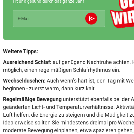
Fit und gesund durch das ganze Jahr
send
E-Mail
Abschicken
Weitere Tipps:
Ausreichend Schlaf:
auf genügend Nachtruhe achten. H
möglich, einen regelmäßigen Schlafrhythmus ein.
Wechselduschen:
Auch wenn’s hart ist, den Tag mit W
beginnen - zuerst warm, dann kurz kalt.
Regelmäßige Bewegung
unterstützt ebenfalls bei der
geänderten Licht- und Temperaturverhältnisse. Aktivitä
Luft helfen, die Energie zu steigern und die Müdigkeit
Idealerweise sollten Sie mindestens dreimal pro Woche
moderate Bewegung einplanen, etwa spazieren gehen, 