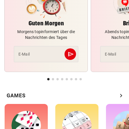
Guten Morgen
Br
Morgens topinformiert über die
Abends topin
Nachrichten des Tages
Nachrich
send
E-Mail
E-Mail
Abschicken
chevron_right
GAMES