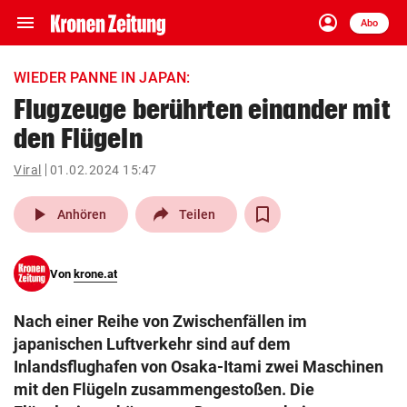
menu
account_circle
Navigation
Anmelden
Abo
close
Schließen
ein-/ausklappen
WIEDER PANNE IN JAPAN:
Abonnieren
Flugzeuge berührten einander mit
den Flügeln
account_circle
arrow_right
Anmelden
Viral
01.02.2024 15:47
pin_drop
arrow_right
Bundesland auswäh
Wien
play_arrow
Anhören
Teilen
bookmark
Merkliste
Von
krone.at
Suchbegriff
search
Nach einer Reihe von Zwischenfällen im
eingeben
japanischen Luftverkehr sind auf dem
Inlandsflughafen von Osaka-Itami zwei Maschinen
mit den Flügeln zusammengestoßen. Die