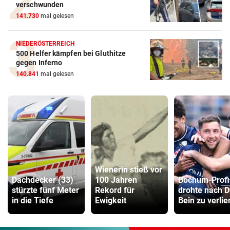
verschwunden
141.730
mal gelesen
NIEDERÖSTERREICH
500 Helfer kämpfen bei Gluthitze
gegen Inferno
140.841
mal gelesen
Wienerin stieß vor
Dachdecker (33)
100 Jahren
Bochum-Profi
stürzte fünf Meter
Rekord für
drohte nach D
in die Tiefe
Ewigkeit
Bein zu verlie