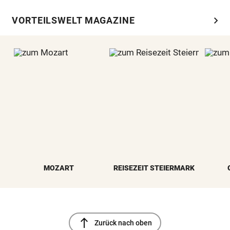
chevron_right
VORTEILSWELT MAGAZINE
MOZART
REISEZEIT STEIERMARK
north
Zurück nach oben