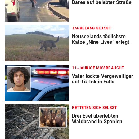
Bares auf belebter Straße
JAHRELANG GEJAGT
Neuseelands tödlichste
Katze „Nine Lives“ erlegt
11-JÄHRIGE MISSBRAUCHT
Vater lockte Vergewaltiger
auf TikTok in Falle
RETTETEN SICH SELBST
Drei Esel überlebten
Waldbrand in Spanien