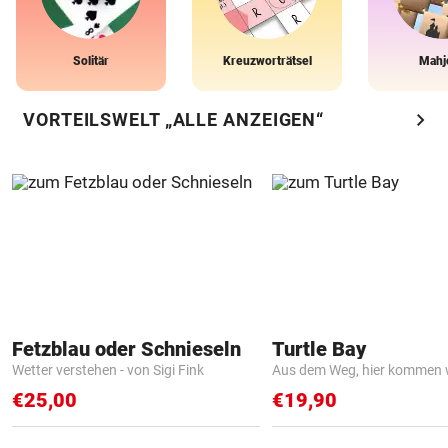
Solitär
Kreuzworträtsel
Mahj
chevron_right
VORTEILSWELT „ALLE ANZEIGEN“
Fetzblau oder Schnieseln
Turtle Bay
Wetter verstehen - von Sigi Fink
Aus dem Weg, hier kommen w
€25,00
€19,90