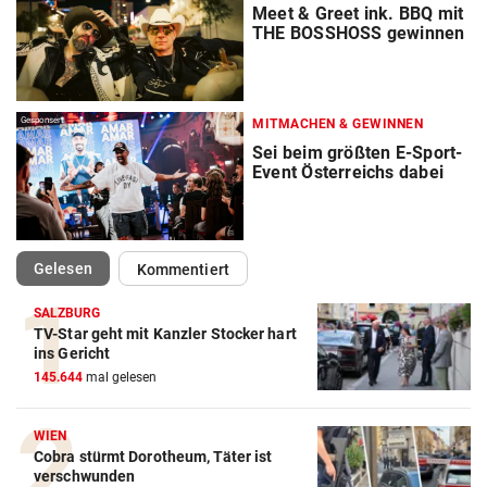
Meet & Greet ink. BBQ mit
THE BOSSHOSS gewinnen
Gesponsert
MITMACHEN & GEWINNEN
Sei beim größten E-Sport-
Event Österreichs dabei
(ausgewählt)
Gelesen
Kommentiert
SALZBURG
TV-Star geht mit Kanzler Stocker hart
ins Gericht
145.644
mal gelesen
WIEN
Cobra stürmt Dorotheum, Täter ist
verschwunden