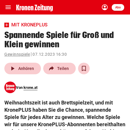
menu
account_circle
Navigation
Anmelden
Abo
close
Schließen
ein-/ausklappen
MIT KRONEPLUS
Abonnieren
Spannende Spiele für Groß und
Klein gewinnen
account_circle
arrow_right
Anmelden
Gewinnspiele
07.12.2023 16:30
pin_drop
arrow_right
Bundesland auswäh
Wien
play_arrow
Anhören
Teilen
bookmark
Merkliste
Von
krone.at
Suchbegriff
search
Weihnachtszeit ist auch Brettspielzeit, und mit
eingeben
KronePLUS haben Sie die Chance, spannende
Spiele für jedes Alter zu gewinnen. Welche Spiele
wir für unsere KronePLUS-Abonnenten bereithalten