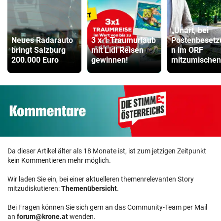
„Unart, bei
Neues Radarauto
3 x 1 Traumurlaub
Postenbesetz
bringt Salzburg
mit Lidl Reisen
n im ORF
200.000 Euro
gewinnen!
mitzumischen
Da dieser Artikel älter als 18 Monate ist, ist zum jetzigen Zeitpunkt
kein Kommentieren mehr möglich.
Wir laden Sie ein, bei einer aktuelleren themenrelevanten Story
mitzudiskutieren:
Themenübersicht
.
Bei Fragen können Sie sich gern an das Community-Team per Mail
an
forum@krone.at
wenden.