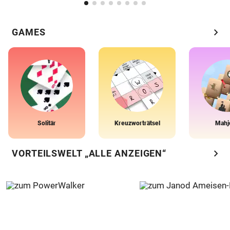
chevron_right
GAMES
Solitär
Kreuzworträtsel
Mahj
chevron_right
VORTEILSWELT „ALLE ANZEIGEN“