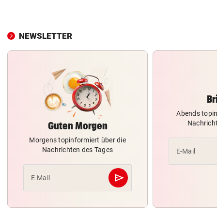
NEWSLETTER
Br
Abends topin
Nachrich
Guten Morgen
Morgens topinformiert über die
Nachrichten des Tages
E-Mail
send
E-Mail
Abschicken