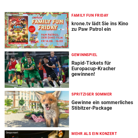
Gesponsert
FAMILY FUN FRIDAY
krone.tv lädt Sie ins Kino
zu Paw Patrol ein
Gesponsert
GEWINNSPIEL
Rapid-Tickets für
Europacup-Kracher
gewinnen!
Gesponsert
SPRITZIGER SOMMER
Gewinne ein sommerliches
Stibitzer-Package
Gesponsert
MEHR ALS EIN KONZERT