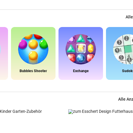
Alle
Bubbles Shooter
Exchange
Sudok
Alle An