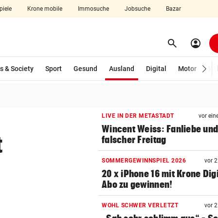
piele
Krone mobile
Immosuche
Jobsuche
Bazar
search
account_circle
Menü aufklappen
Suchen
(ausgewählt)
s & Society
Sport
Gesund
Ausland
Digital
Motor
Wir
len
LIVE IN DER METASTADT
vor ein
Wincent Weiss: Fanliebe und
t
falscher Freitag
SOMMERGEWINNSPIEL 2026
vor 
20 x iPhone 16 mit Krone Digi
Abo zu gewinnen!
WOHL SCHWER VERLETZT
vor 