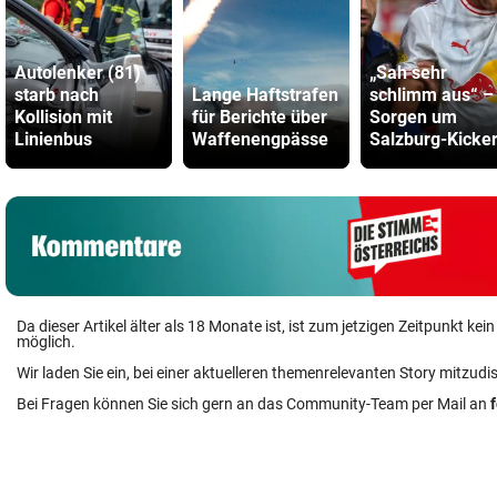
Autolenker (81)
„Sah sehr
starb nach
Lange Haftstrafen
schlimm aus“ –
Kollision mit
für Berichte über
Sorgen um
Linienbus
Waffenengpässe
Salzburg-Kicke
Da dieser Artikel älter als 18 Monate ist, ist zum jetzigen Zeitpunkt k
möglich.
Wir laden Sie ein, bei einer aktuelleren themenrelevanten Story mitzudi
Bei Fragen können Sie sich gern an das Community-Team per Mail an