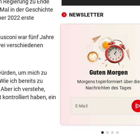
ben Regierung zu Ende
Erste Anklage gegen Israeli s
Mal in der Geschichte
Gaza-Krieg
NEWSLETTER
ober 2022 erste
STIMMEN ZUM SPIEL
vor 
Sportboss Katzer: „Fahren
usconi war fünf Jahre
superhappy nach Hause“
wei verschiedenen
ORKAN, KEIN STROM & CO
vor 
Skurrilitäten in der Red Bull
häufen sich
Guten Morgen
n würden, um mich zu
Wie ich bereits zu
Morgens topinformiert über die
WASSERSPRINGEN
vor 
Nachrichten des Tages
 Aber ich verstehe,
Knoll bei EM Achter vom Tur
 kontrolliert haben, ein
Lotfi auf Rang 12!
se
E-Mail
SCHON NÄCHSTE SAISON
vor 
F1-Boss verrät: Es wird mehr
Sprintrennen geben
FREISPRÜCHE REGEN AUF
vor 