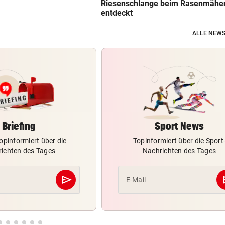
Riesenschlange beim Rasenmähe
entdeckt
ALLE NEWS
Briefing
Sport News
opinformiert über die
Topinformiert über die Sport
ichten des Tages
Nachrichten des Tages
send
s
E-Mail
Abschicken