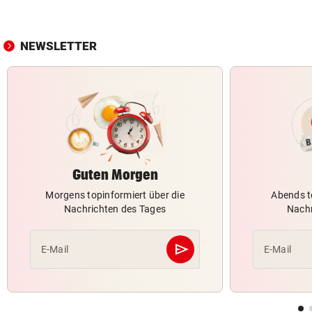
NEWSLETTER
Guten Morgen
Morgens topinformiert über die
Abends t
Nachrichten des Tages
Nachr
send
E-Mail
E-Mail
Abschicken