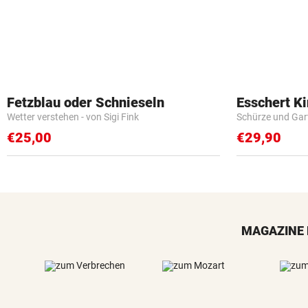
Fetzblau oder Schnieseln
Esschert K
Wetter verstehen - von Sigi Fink
Schürze und Gar
€25,00
€29,90
MAGAZINE 