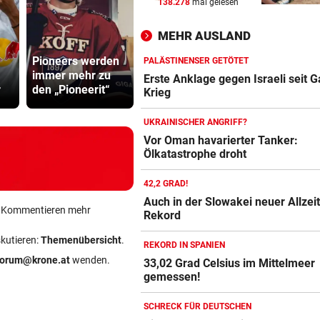
138.278
mal gelesen
KEIN ARSENAL-WECHSEL
vor 
Vinicius Jr. verlängert bei Re
MEHR AUSLAND
Madrid bis 2032
Katzentöter
Pioneers werden
Wacker fordert
Anwalt: „Ni
PALÄSTINENSER GETÖTET
UKRAINISCHER ANGRIFF?
vor 
immer mehr zu
den großen
viel Hass
Erste Anklage gegen Israeli seit 
r
den „Pioneerit“
Aufstiegsfavoriten
begegnet“
Vor Oman havarierter Tanker
Krieg
Ölkatastrophe droht
UKRAINISCHER ANGRIFF?
„VERSTEHE ICH NICHT“
vor 
Vor Oman havarierter Tanker:
Ölkatastrophe droht
ÖFB-Kicker Wimmer packt ü
Morddrohungen aus
42,2 GRAD!
Auch in der Slowakei neuer Allzeit
ein Kommentieren mehr
Rekord
skutieren:
Themenübersicht
.
REKORD IN SPANIEN
forum@krone.at
wenden.
33,02 Grad Celsius im Mittelmeer
gemessen!
SCHRECK FÜR DEUTSCHEN