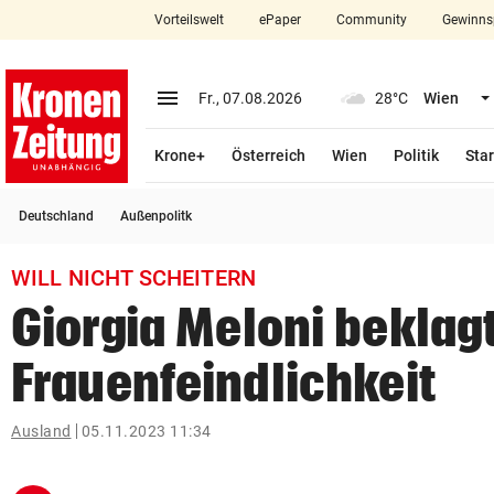
Vorteilswelt
ePaper
Community
Gewinns
close
Schließen
menu
Menü aufklappen
Fr., 07.08.2026
28°C
Wien
Abonnieren
Krone+
Österreich
Wien
Politik
Star
account_circle
arrow_right
Anmelden
Deutschland
Außenpolitk
pin_drop
arrow_right
Bundesland auswäh
Wien
WILL NICHT SCHEITERN
bookmark
Merkliste
Giorgia Meloni beklag
Frauenfeindlichkeit
Suchbegriff
search
eingeben
Ausland
05.11.2023 11:34