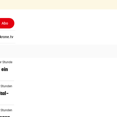
Abo
tschaft
krone.tv
Wissen
Gericht
Kolumnen
Freizeit
Reise
Ti
er Stunde
 ein
2 Stunden
tal-
2 Stunden