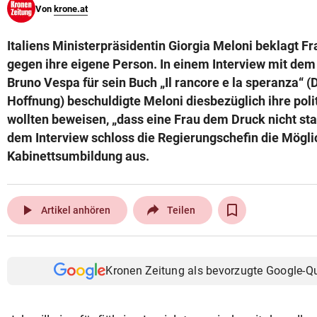
Von
krone.at
© Krone Multimedia GmbH & Co KG 2026
Muthgasse 2, 1190 Wien
Italiens Ministerpräsidentin Giorgia Meloni beklagt Fr
gegen ihre eigene Person. In einem Interview mit dem
Bruno Vespa für sein Buch „Il rancore e la speranza“ (D
Hoffnung) beschuldigte Meloni diesbezüglich ihre poli
wollten beweisen, „dass eine Frau dem Druck nicht sta
dem Interview schloss die Regierungschefin die Mögli
Kabinettsumbildung aus.
play_arrow
Artikel anhören
Teilen
Kronen Zeitung als bevorzugte Google-Q