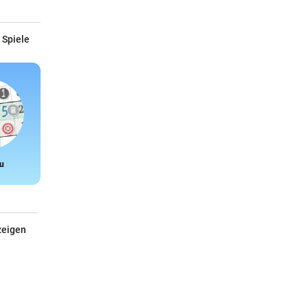
 Spiele
u
Snake
zeigen