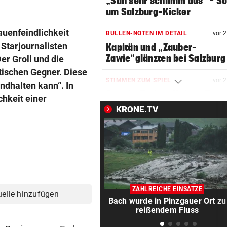
„Sah sehr schlimm aus“ – S
um Salzburg-Kicker
auenfeindlichkeit
BULLEN-NOTEN IM DETAIL
vor 
 Starjournalisten
Kapitän und „Zauber-
Zawie“glänzten bei Salzburg
er Groll und die
tischen Gegner. Diese
STIMMEN ZUM SPIEL
vor 
ndhalten kann“. In
Austria-Trainer Helm: „Das
chkeit einer
uns besser!“
KRONE.TV
KUNDENDATEN BETROFFEN
vor 
Cyberangriff auf Wiener
Schmuckhändler Frey Wille
EUROPA-LEAGUE-QUALI
vor 
Joker Tabakovic führt Salzbu
ZAHLREICHE EINSÄTZE
uelle hinzufügen
Last-Minute-Sieg
Bach wurde in Pinzgauer Ort zu
reißendem Fluss
PALÄSTINENSER GETÖTET
vor 