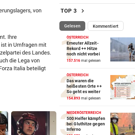
Katzentöter-Anwalt: „Nie so 
chevron_right
ierungslagers, von
TOP 3
Hass begegnet“
(ausgewählt)
Gelesen
Kommentiert
TRUMP DROHT:
vor 
Lange Haftstrafen für Berich
mt. Ihre
ÖSTERREICH
über Waffenengpässe
Erneuter Allzeit-
) ist in Umfragen mit
Rekord ++ Hitze
nzelpartei des Landes.
noch nicht vorbei
CONFERENCE LEAGUE
vor 
auch die Lega von
157.516
mal gelesen
Sieg! Austria stößt die Tür z
rza Italia beteiligt
Play-off weit auf
ÖSTERREICH
Das waren die
MITTEN IN HITZEWELLE
vor 
heißesten Orte ++
Irre! Salzburg – Pafos wegen
So geht es weiter
Sintflut unterbrochen
154.893
mal gelesen
RADSPORT
vor 
NIEDERÖSTERREICH
Reusser vor Ventoux-Etappe
500 Helfer kämpfen
bei Gluthitze gegen
weiter im Gelben Trikot
Inferno