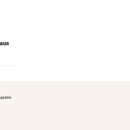
haus
DKT - Klimaneutrales Talent
Ein Spiel aus abbaubaren Materialien
€31,90
agazine