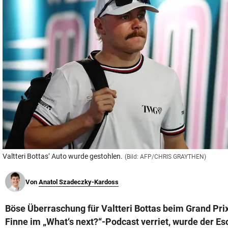
© Krone Multimedia GmbH & Co KG 2026
Muthgasse 2, 1190 Wien
Valtteri Bottas‘ Auto wurde gestohlen.
(Bild: AFP/CHRIS GRAYTHEN)
Von
Anatol Szadeczky-Kardoss
Böse Überraschung für Valtteri Bottas beim Grand Pri
Finne im „What‘s next?“-Podcast verriet, wurde der Esc