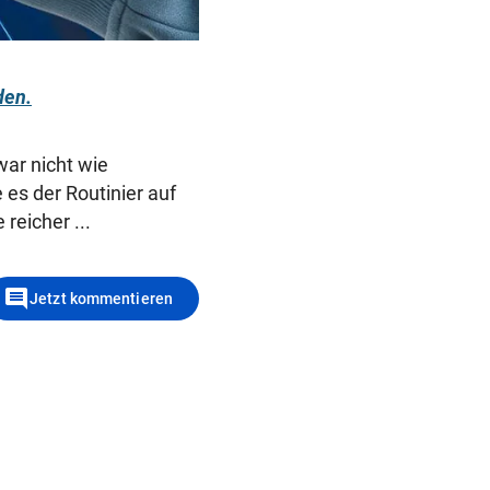
den.
war nicht wie
es der Routinier auf
reicher ...
comment
Jetzt kommentieren