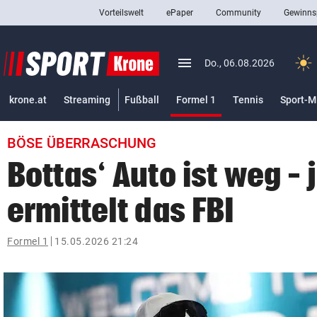
Vorteilswelt
ePaper
Community
Gewinns
close
Schließen
menu
Menü aufklappen
Do., 06.08.2026
Abonnieren
(ausgewählt)
krone.at
Streaming
Fußball
Formel 1
Tennis
Sport-M
account_circle
arrow_right
Anmelden
BÖSE ÜBERRASCHUNG
pin_drop
arrow_right
Bundesland auswäh
Wien
Bottas‘ Auto ist weg – 
bookmark
Merkliste
ermittelt das FBI
Suchbegriff
Formel 1
15.05.2026 21:24
search
eingeben