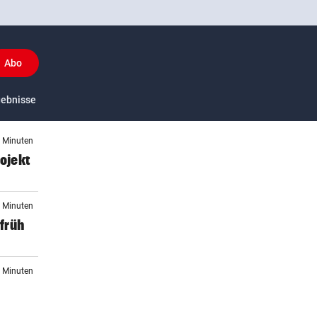
Abo
y
gebnisse
US-Sport
3 Minuten
ojekt
7 Minuten
früh
7 Minuten