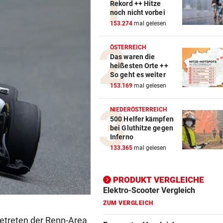
Rekord ++ Hitze
noch nicht vorbei
Action-Cam Vergleich
153.274
mal gelesen
ZUM VERGLEICH
ÖSTERREICH
Das waren die
Crosstrainer Vergleich
heißesten Orte ++
ZUM VERGLEICH
So geht es weiter
153.169
mal gelesen
E-Bike Vergleich
ZUM VERGLEICH
NIEDERÖSTERREICH
500 Helfer kämpfen
Elektro-Scooter Vergleich
bei Gluthitze gegen
Inferno
ZUM VERGLEICH
133.365
mal gelesen
Ergometer Vergleich
ZUM VERGLEICH
PRODUKT VERGLEICHE
Fahrrad Test
ZUM VERGLEICH
Betreten der Renn-Area