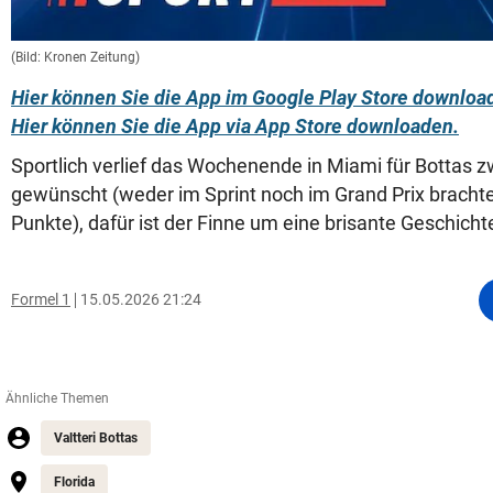
(Bild: Kronen Zeitung)
Hier können Sie die App im Google Play Store downloa
Hier können Sie die App via App Store downloaden.
Sportlich verlief das Wochenende in Miami für Bottas z
gewünscht (weder im Sprint noch im Grand Prix brachte 
Punkte), dafür ist der Finne um eine brisante Geschichte 
Formel 1
15.05.2026 21:24
Ähnliche Themen
Valtteri Bottas
Florida