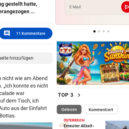
 gestellt hatte,
se
E-Mail
erangezogen ...
NOLDE VERLIERT GELB
„Captain Colin“ liegt nach R
drei auf der Lauer
comment
11
Kommentare
ÖFB-KICKER ALS ERSATZ
In Saalfelden erwartet! Ilzer
vor RB-Wechsel
uelle hinzufügen
n nicht wie am Abend
. „Ich konnte es nicht
scalade war
chevron_right
TOP 3
uf dem Tisch, ich
Auto aus der Einfahrt
(ausgewählt)
Gelesen
Kommentiert
 Bottas.
ÖSTERREICH
Erneuter Allzeit-