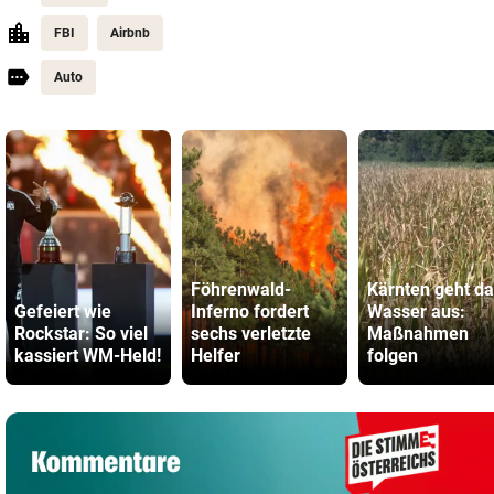
FBI
Airbnb
Auto
Föhrenwald-
Kärnten geht d
Gefeiert wie
Inferno fordert
Wasser aus:
Rockstar: So viel
sechs verletzte
Maßnahmen
kassiert WM-Held!
Helfer
folgen