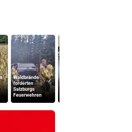
Hobby-
as
Waldbrände
Schafbauer
„Sehen un
forderten
wegen Wolf-
15. August“
Salzburgs
Postings vor
Ceuta vor 
Feuerwehren
Gericht
Ansturm