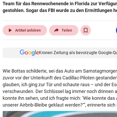
Team für das Rennwochenende in Florida zur Verfügung
gestohlen. Sogar das FBI wurde zu den Ermittlungen h
play_arrow
Artikel anhören
Teilen
Kronen Zeitung als bevorzugte Google-Q
Wie Bottas schilderte, sei das Auto am Samstagmorge
zuvor vor der Unterkunft des Cadillac-Piloten gestanden
glauben, ich ging zur Tür und schaute raus – und der E
verschwunden. Der Schlüssel lag immer noch drinnen a
konnte ihn sehen, und ich fragte mich: ‘Wie konnte das 
unserer Airbnb-Bleibe geklaut werden?‘“, erinnerte sich