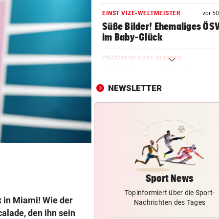
EINST VIZE-WELTMEISTER
vor 5
Süße Bilder! Ehemaliges ÖS
im Baby-Glück
PRÄSIDENT DARF BLEIBEN
Schreiben enthüllt: So vertei
FIFA Infantino
NEWSLETTER
KONSEQUENZEN GEFORDERT
Trainerwahl manipuliert? Ra
bei WM-Teilnehmer!
BEI SEINEM NEO-KLUB
Gefeiert wie Rockstar: So vi
kassiert WM-Held!
Sport News
Topinformiert über die Sport-
ASLY NACH ASIEN CUP
x in Miami! Wie der
Nachrichten des Tages
Iranische Spielerinnen in
alade, den ihn sein
Australien eingebürgert