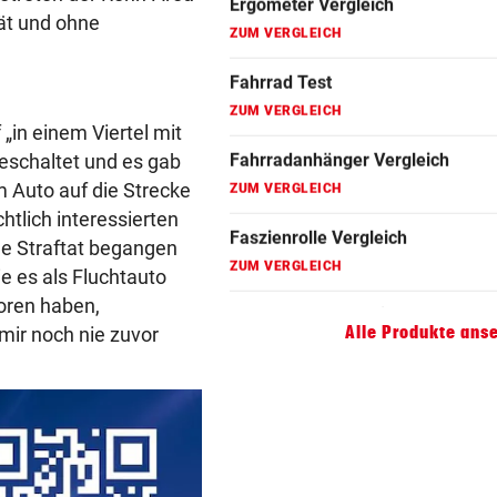
Fahrradanhänger Vergleich
ät und ohne
ZUM VERGLEICH
Faszienrolle Vergleich
ZUM VERGLEICH
„in einem Viertel mit
geschaltet und es gab
Hoverboard Vergleich
m Auto auf die Strecke
ZUM VERGLEICH
htlich interessierten
ine Straftat begangen
Kinderfahrrad Vergleich
ie es als Fluchtauto
ZUM VERGLEICH
loren haben,
 mir noch nie zuvor
Alle Produkte ans