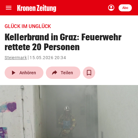
menu
account_circle
Navigation
Anmelden
Abo
close
Schließen
ein-/ausklappen
GLÜCK IM UNGLÜCK
Abonnieren
Kellerbrand in Graz: Feuerwehr
rettete 20 Personen
account_circle
arrow_right
Anmelden
Steiermark
15.05.2026 20:34
pin_drop
arrow_right
Bundesland auswäh
Wien
play_arrow
Anhören
Teilen
bookmark
Merkliste
Suchbegriff
search
eingeben