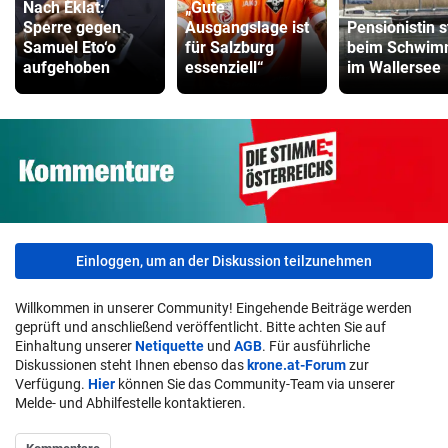
Nach Eklat:
„Gute
Sperre gegen
Ausgangslage ist
Pensionistin s
Samuel Eto‘o
für Salzburg
beim Schwi
aufgehoben
essenziell“
im Wallersee
Einloggen, um an der Diskussion teilzunehmen
Willkommen in unserer Community! Eingehende Beiträge werden
geprüft und anschließend veröffentlicht. Bitte achten Sie auf
Einhaltung unserer
Netiquette
und
AGB
. Für ausführliche
Diskussionen steht Ihnen ebenso das
krone.at-Forum
zur
Verfügung.
Hier
können Sie das Community-Team via unserer
Melde- und Abhilfestelle kontaktieren.