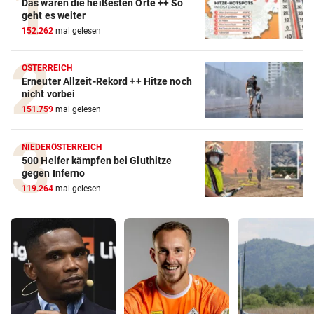
Das waren die heißesten Orte ++ So
geht es weiter
152.262
mal gelesen
ÖSTERREICH
Erneuter Allzeit-Rekord ++ Hitze noch
nicht vorbei
151.759
mal gelesen
NIEDERÖSTERREICH
500 Helfer kämpfen bei Gluthitze
gegen Inferno
119.264
mal gelesen