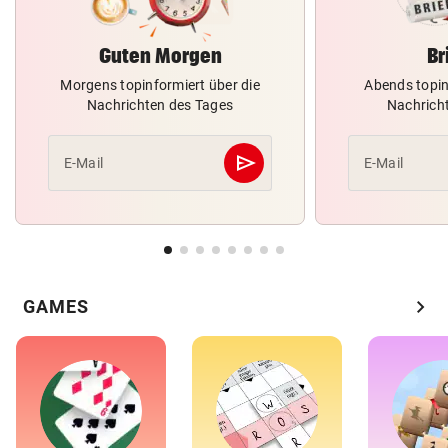
Guten Morgen
Br
Morgens topinformiert über die
Abends topin
Nachrichten des Tages
Nachrich
send
E-Mail
E-Mail
Abschicken
chevron_right
GAMES