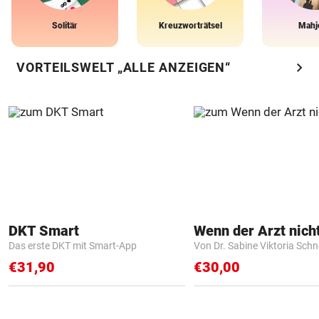
Solitär
Kreuzworträtsel
Mahj
chevron_right
VORTEILSWELT „ALLE ANZEIGEN“
DKT Smart
Das erste DKT mit Smart-App
Von Dr. Sabine Viktoria Schn
€31,90
€30,00