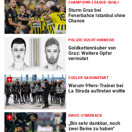
CHAMPIONS-LEAGUE-QUALI
Sturm Graz bei
Fenerbahce Istanbul ohne
Chance
POLIZEI SUCHT HINWEISE
Goldkettenräuber von
Graz: Weitere Opfer
vermutet
COOLER SAISONSTART
Warum 99ers-Trainer bei
La Strada auftreten wollte
GRGIC-COMEBACK
„Bin sehr dankbar, noch
zwei Beine zu haben“