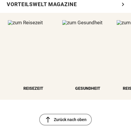
chevron_right
VORTEILSWELT MAGAZINE
REISEZEIT
GESUNDHEIT
REI
north
Zurück nach oben