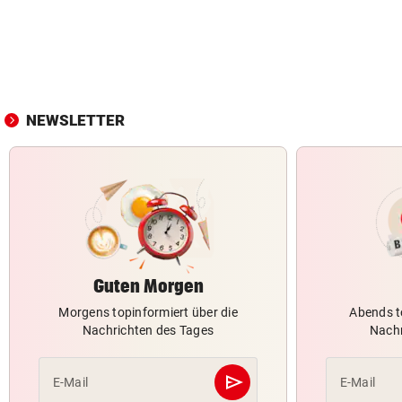
NEWSLETTER
Guten Morgen
Morgens topinformiert über die
Abends t
Nachrichten des Tages
Nachr
send
E-Mail
E-Mail
Abschicken