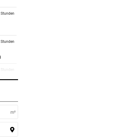
7 Stunden
7 Stunden
n
9 Stunden
ltnis
9 Stunden
s wie
m²
0 Stunden