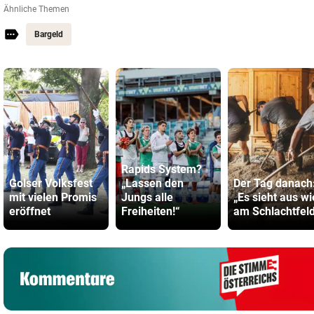
Ähnliche Themen
Bargeld
Rapids System?
Golser Volksfest
„Lassen den
Der Tag danach
mit vielen Promis
Jungs alle
„Es sieht aus wi
eröffnet
Freiheiten!“
am Schlachtfel