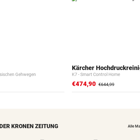
Kärcher Hochdruckreini
esischen Gehwegen
K7 - Smart Control Home
€474,90
€644,99
DER KRONEN ZEITUNG
Alle M