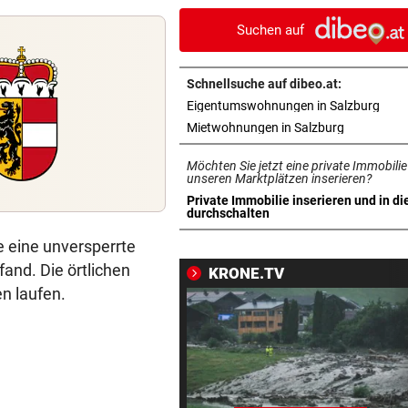
getuntem Moped erwischt
Suchen auf
ELEKTRONIK WURDE NASS
vor 1
Nächstes Gewitter legte zeh
Schnellsuche auf dibeo.at:
Obusse erneut lahm
in n
Eigentumswohnungen in Salzburg
in neuem T
Mietwohnungen in Salzburg
GELDKASSE GESTOHLEN
vor 1
Einbruch bei Wasserrettung:
Möchten Sie jetzt eine private Immobilie
sind fassungslos“
unseren Marktplätzen inserieren?
Private Immobilie inserieren und in di
in neuem Tab öffnen
durchschalten
SALZBURGER FESTSPIELE
vor 1
Mozarts herrlich kühne
e eine unversperrte
Liebesspiele ganz in Weiß
and. Die örtlichen
KRONE.TV
n laufen.
SO SIEHT MAN SIE GUT
vor 1
Wo Sternschnuppen auf
Sonnenfinsternis treffen
„WERMUTSTROPFEN“
vor 1