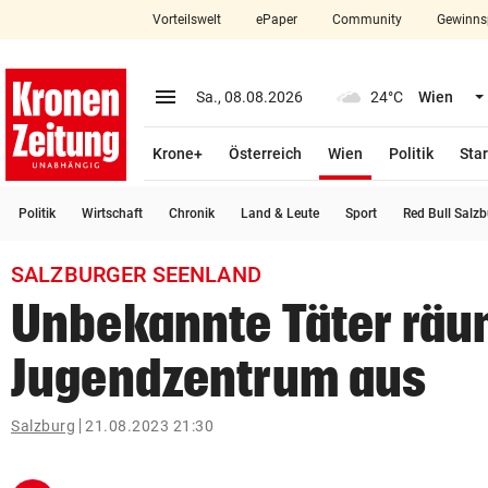
Vorteilswelt
ePaper
Community
Gewinns
close
Schließen
menu
Menü aufklappen
Sa., 08.08.2026
24°C
Wien
Abonnieren
(ausgewählt)
Krone+
Österreich
Wien
Politik
Star
account_circle
arrow_right
Anmelden
Politik
Wirtschaft
Chronik
Land & Leute
Sport
Red Bull Salz
pin_drop
arrow_right
Bundesland auswäh
Wien
SALZBURGER SEENLAND
bookmark
Merkliste
Unbekannte Täter räu
Jugendzentrum aus
Suchbegriff
search
eingeben
Salzburg
21.08.2023 21:30