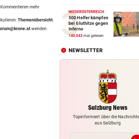
Prognose: Ein Titelfavorit un
ein Kommentieren mehr
viele Unbekannte
NIEDERÖSTERREICH
500 Helfer kämpfen
skutieren:
Themenübersicht
.
bei Gluthitze gegen
NACH 14 JAHREN
vor 1
forum@krone.at
wenden.
Inferno
Freund: „Es war nicht leicht 
140.543
mal gelesen
mich, zu gehen“
NEWSLETTER
GRÖDIG-PRÄSIDENT
vor 1
„Die Favoritenrolle nehmen 
nicht an!“
NACH REGENPAUSE
vor 1
Wer auf die Fortsetzung der
Salzburg-Partie pochte
Salzburg News
Topinformiert über die Nachricht
aus Salzburg