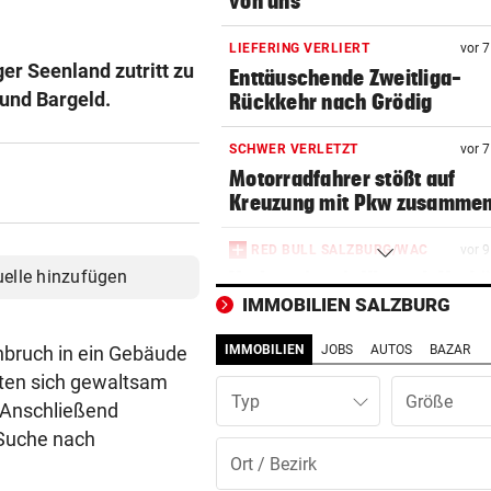
von uns“
LIEFERING VERLIERT
vor 
er Seenland zutritt zu
Enttäuschende Zweitliga-
und Bargeld.
Rückkehr nach Grödig
SCHWER VERLETZT
vor 
Motorradfahrer stößt auf
Kreuzung mit Pkw zusamme
RED BULL SALZBURG/WAC
vor 
uelle hinzufügen
Verhounig mit Klausel, Verhä
am Prüfstand
IMMOBILIEN SALZBURG
nbruch in ein Gebäude
IMMOBILIEN
JOBS
AUTOS
BAZAR
VERHEERENDE UNWETTER
vor 
Der Tag danach: „Es sieht au
ften sich gewaltsam
Typ
am Schlachtfeld“
. Anschließend
 Suche nach
IN SALZBURG-STADT
vor 1
Bekiffter 16-Jähriger mit