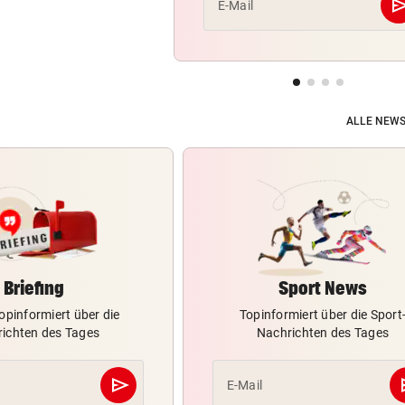
se
E-Mail
ALLE NEWS
Briefing
Sport News
opinformiert über die
Topinformiert über die Sport
ichten des Tages
Nachrichten des Tages
send
s
E-Mail
Abschicken