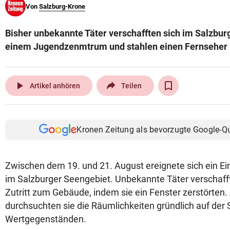
Von
Salzburg-Krone
© Krone Multimedia GmbH & Co KG 2026
Muthgasse 2, 1190 Wien
Bisher unbekannte Täter verschafften sich im Salzburg
einem Jugendzenmtrum und stahlen einen Fernseher 
play_arrow
Artikel anhören
Teilen
Kronen Zeitung als bevorzugte Google-Q
Zwischen dem 19. und 21. August ereignete sich ein Ei
im Salzburger Seengebiet. Unbekannte Täter verschaf
Zutritt zum Gebäude, indem sie ein Fenster zerstörten
durchsuchten sie die Räumlichkeiten gründlich auf der
Wertgegenständen.