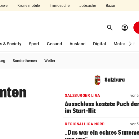
piele
Krone mobile
Immosuche
Jobsuche
Bazar
search
account_circle
Menü aufklappen
Suchen
s & Society
Sport
Gesund
Ausland
Digital
Motor
Wir
burg
Sonderthemen
Wetter
len
Salzburg
mten
SALZBURGER LIGA
vor 
Ausschluss kostete Puch de
im Start-Hit
REGIONALLIGA NORD
vor 
„Das war ein echtes Statem