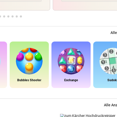
Alle
Bubbles Shooter
Exchange
Sudok
Alle An