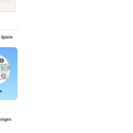
 Spiele
u
Snake
zeigen