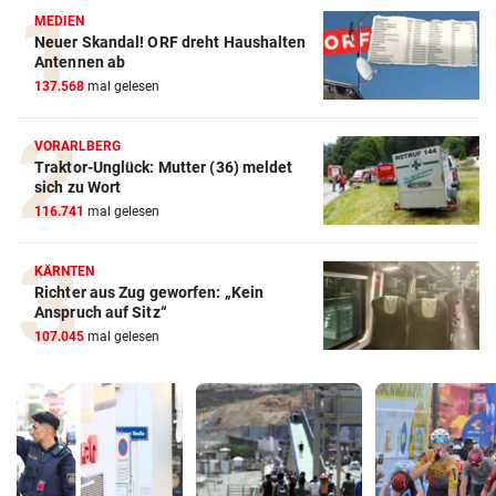
MEDIEN
Neuer Skandal! ORF dreht Haushalten
Antennen ab
137.568
mal gelesen
VORARLBERG
Traktor-Unglück: Mutter (36) meldet
sich zu Wort
116.741
mal gelesen
KÄRNTEN
Richter aus Zug geworfen: „Kein
Anspruch auf Sitz“
107.045
mal gelesen