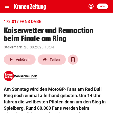
menu
account_circle
Navigation
Anmelden
Abo
close
Schließen
ein-/ausklappen
173.017 FANS DABEI
Abonnieren
Kaiserwetter und Rennaction
beim Finale am Ring
account_circle
arrow_right
Anmelden
Steiermark
20.08.2023 13:34
pin_drop
arrow_right
Bundesland auswäh
Wien
play_arrow
Anhören
Teilen
bookmark
Merkliste
Von
krone Sport
Suchbegriff
search
Am Sonntag wird den MotoGP-Fans am Red Bull
eingeben
Ring noch einmal allerhand geboten. Um 14 Uhr
fahren die weltbesten Piloten dann um den Sieg in
Spielberg. Rund 80.000 Fans werden beim