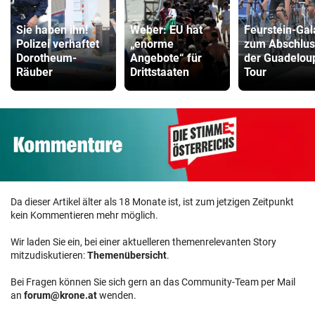
Sie haben ihn!
Weber: EU hat
Feurstein-Gal
Polizei verhaftet
„enorme
zum Abschlus
Dorotheum-
Angebote“ für
der Guadelou
Räuber
Drittstaaten
Tour
Da dieser Artikel älter als 18 Monate ist, ist zum jetzigen Zeitpunkt
kein Kommentieren mehr möglich.
Wir laden Sie ein, bei einer aktuelleren themenrelevanten Story
mitzudiskutieren:
Themenübersicht
.
Bei Fragen können Sie sich gern an das Community-Team per Mail
an
forum@krone.at
wenden.