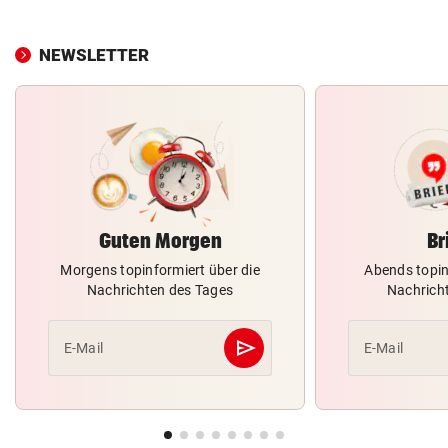
NEWSLETTER
Guten Morgen
Br
Morgens topinformiert über die
Abends topin
Nachrichten des Tages
Nachrich
send
E-Mail
E-Mail
Abschicken