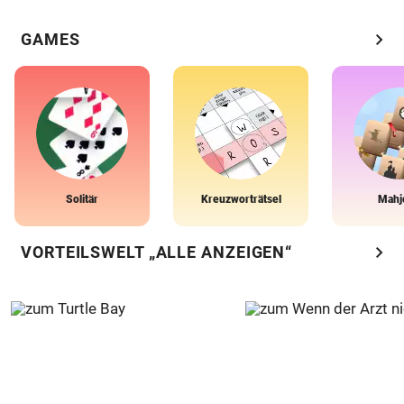
chevron_right
GAMES
Solitär
Kreuzworträtsel
Mahj
chevron_right
VORTEILSWELT „ALLE ANZEIGEN“