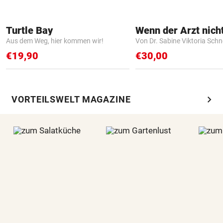
Turtle Bay
Aus dem Weg, hier kommen wir!
Von Dr. Sabine Viktoria Schn
€19,90
€30,00
chevron_right
VORTEILSWELT MAGAZINE