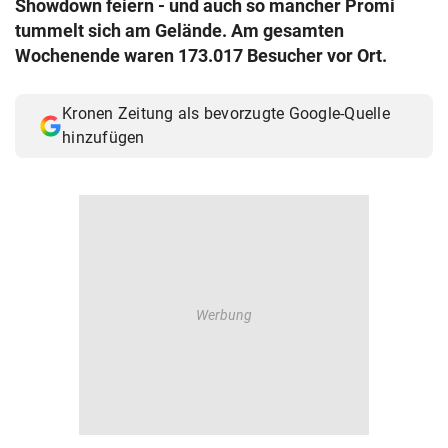
Showdown feiern - und auch so mancher Promi
© Krone Multimedia GmbH & Co KG 2026
tummelt sich am Gelände. Am gesamten
Muthgasse 2, 1190 Wien
Wochenende waren 173.017 Besucher vor Ort.
Kronen Zeitung als bevorzugte Google-Quelle
hinzufügen